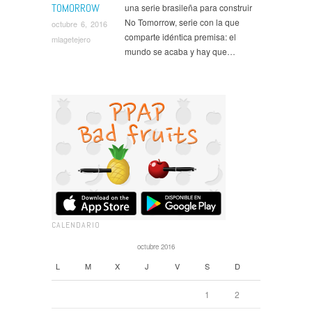
TOMORROW
una serie brasileña para construir
No Tomorrow, serie con la que
octubre 6, 2016
comparte idéntica premisa: el
mlagetejero
mundo se acaba y hay que…
CALENDARIO
octubre 2016
L
M
X
J
V
S
D
1
2