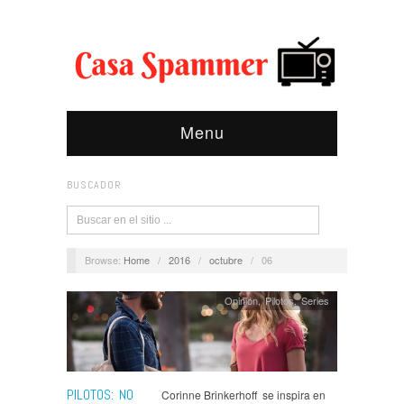
Menu
BUSCADOR
Browse:
Home
/
2016
/
octubre
/
06
Opinión
,
Pilotos
,
Series
PILOTOS: NO
Corinne Brinkerhoff se inspira en