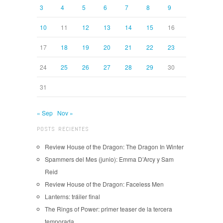
3
4
5
6
7
8
9
10
11
12
13
14
15
16
17
18
19
20
21
22
23
24
25
26
27
28
29
30
31
« Sep
Nov »
POSTS RECIENTES
Review House of the Dragon: The Dragon In Winter
Spammers del Mes (junio): Emma D’Arcy y Sam
Reid
Review House of the Dragon: Faceless Men
Lanterns: tráiler final
The Rings of Power: primer teaser de la tercera
temporada