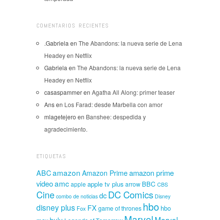
COMENTARIOS RECIENTES
.Gabriela
en
The Abandons: la nueva serie de Lena
Headey en Netflix
Gabriela
en
The Abandons: la nueva serie de Lena
Headey en Netflix
casaspammer
en
Agatha All Along: primer teaser
Ans
en
Los Farad: desde Marbella con amor
mlagetejero
en
Banshee: despedida y
agradecimiento.
ETIQUETAS
amazon
amazon prime
ABC
Amazon Prime
amc
video
apple tv plus
BBC
apple
arrow
CBS
Cine
DC Comics
dc
combo de noticias
Disney
hbo
disney plus
FX
hbo
game of thrones
Fox
Marvel
Marvel
hulu