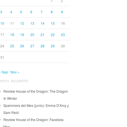
1
2
3
4
5
6
7
8
9
10
11
12
13
14
15
16
17
18
19
20
21
22
23
24
25
26
27
28
29
30
31
« Sep
Nov »
POSTS RECIENTES
Review House of the Dragon: The Dragon
In Winter
Spammers del Mes (junio): Emma D’Arcy y
Sam Reid
Review House of the Dragon: Faceless
Men