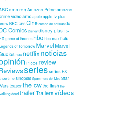
amazon
amazon
ABC
Amazon Prime
amc
prime video
apple tv plus
apple
Cine
dc
BBC
arrow
CBS
combo de noticias
DC Comics
disney plus
Fox
Disney
hbo
FX
hulu
hbo max
game of thrones
Marvel
Marvel
Legends of Tomorrow
noticias
netflix
Studios
nbc
opinión
review
Pilotos
series
Reviews
series FX
sinopsis
Star
showtime
Spammers del Mes
the cw
teaser
Wars
the flash
the
vídeos
trailer
Trailers
walking dead