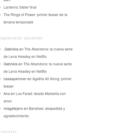
Lanterns: tráiler final
The Rings of Power: primer teaser de la
tercera temporada
COMENTARIOS RECIENTES
.Gabriela
en
The Abandons: la nueva serie
de Lena Headey en Netflix
Gabriela
en
The Abandons: la nueva serie
de Lena Headey en Netflix
casaspammer
en
Agatha All Along: primer
teaser
Ans
en
Los Farad: desde Marbella con
amor
mlagetejero
en
Banshee: despedida y
agradecimiento.
ETIQUETAS