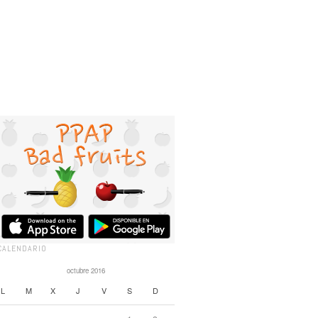
CALENDARIO
octubre 2016
L
M
X
J
V
S
D