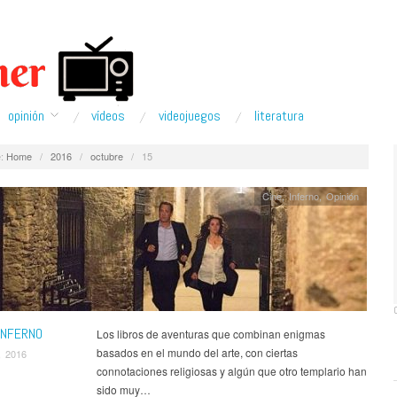
opinión
ví­deos
videojuegos
literatura
:
Home
/
2016
/
octubre
/
15
Cine
,
Inferno
,
Opinión
 INFERNO
Los libros de aventuras que combinan enigmas
basados en el mundo del arte, con ciertas
, 2016
connotaciones religiosas y algún que otro templario han
sido muy…