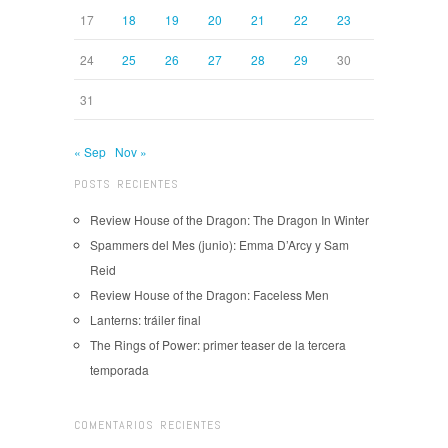
17
18
19
20
21
22
23
24
25
26
27
28
29
30
31
« Sep
Nov »
POSTS RECIENTES
Review House of the Dragon: The Dragon In Winter
Spammers del Mes (junio): Emma D’Arcy y Sam
Reid
Review House of the Dragon: Faceless Men
Lanterns: tráiler final
The Rings of Power: primer teaser de la tercera
temporada
COMENTARIOS RECIENTES