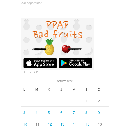
casaspammer
CALENDARIO
octubre 2016
L
M
X
J
V
S
D
1
2
3
4
5
6
7
8
9
10
11
12
13
14
15
16