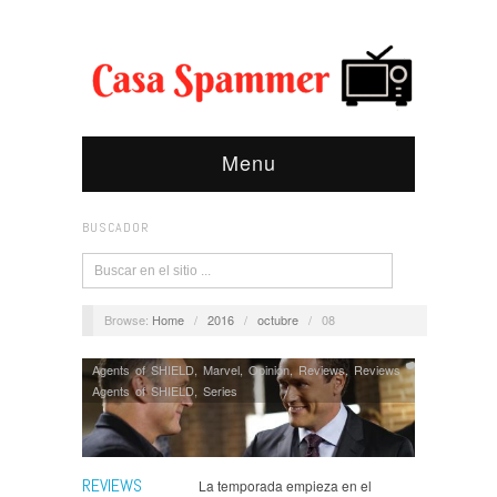
Menu
BUSCADOR
Browse:
Home
/
2016
/
octubre
/
08
Agents of SHIELD
,
Marvel
,
Opinión
,
Reviews
,
Reviews
Agents of SHIELD
,
Series
REVIEWS
La temporada empieza en el