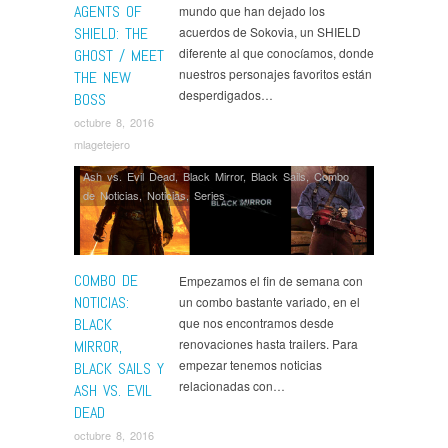
AGENTS OF
mundo que han dejado los
SHIELD: THE
acuerdos de Sokovia, un SHIELD
diferente al que conocíamos, donde
GHOST / MEET
nuestros personajes favoritos están
THE NEW
desperdigados…
BOSS
octubre 8, 2016
mlagetejero
Ash vs. Evil Dead
,
Black Mirror
,
Black Sails
,
Combo
de Noticias
,
Noticias
,
Series
COMBO DE
Empezamos el fin de semana con
NOTICIAS:
un combo bastante variado, en el
BLACK
que nos encontramos desde
renovaciones hasta trailers. Para
MIRROR,
empezar tenemos noticias
BLACK SAILS Y
relacionadas con…
ASH VS. EVIL
DEAD
octubre 8, 2016