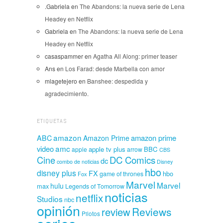
.Gabriela
en
The Abandons: la nueva serie de Lena
Headey en Netflix
Gabriela
en
The Abandons: la nueva serie de Lena
Headey en Netflix
casaspammer
en
Agatha All Along: primer teaser
Ans
en
Los Farad: desde Marbella con amor
mlagetejero
en
Banshee: despedida y
agradecimiento.
ETIQUETAS
amazon
amazon prime
ABC
Amazon Prime
amc
video
apple tv plus
BBC
apple
arrow
CBS
Cine
DC Comics
dc
combo de noticias
Disney
hbo
disney plus
FX
hbo
game of thrones
Fox
Marvel
Marvel
hulu
max
Legends of Tomorrow
noticias
netflix
Studios
nbc
opinión
Reviews
review
Pilotos