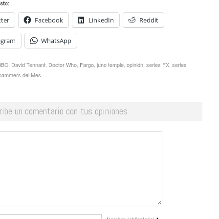
sto:
tter
Facebook
LinkedIn
Reddit
egram
WhatsApp
BBC
,
David Tennant
,
Doctor Who
,
Fargo
,
juno temple
,
opinión
,
series FX
,
series
pammers del Mes
ribe un comentario con tus opiniones
Nombre (obligatorio)