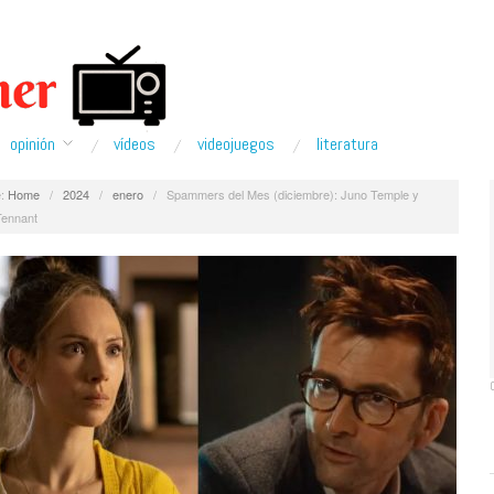
opinión
ví­deos
videojuegos
literatura
:
Home
/
2024
/
enero
/
Spammers del Mes (diciembre): Juno Temple y
Tennant