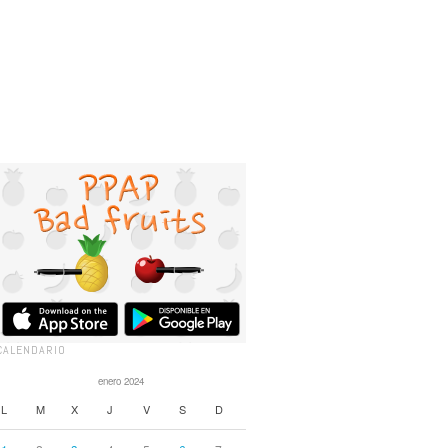
CALENDARIO
enero 2024
L
M
X
J
V
S
D