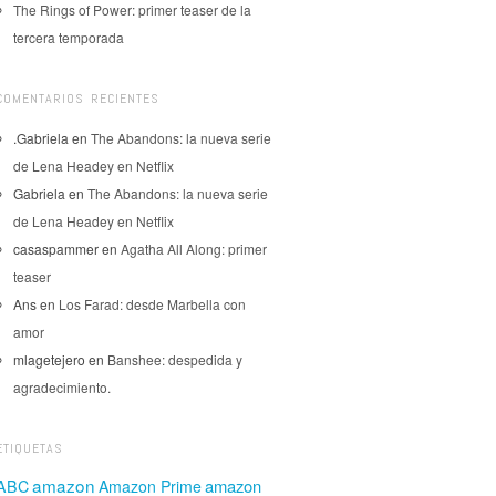
The Rings of Power: primer teaser de la
tercera temporada
COMENTARIOS RECIENTES
.Gabriela
en
The Abandons: la nueva serie
de Lena Headey en Netflix
Gabriela
en
The Abandons: la nueva serie
de Lena Headey en Netflix
casaspammer
en
Agatha All Along: primer
teaser
Ans
en
Los Farad: desde Marbella con
amor
mlagetejero
en
Banshee: despedida y
agradecimiento.
ETIQUETAS
amazon
amazon
ABC
Amazon Prime