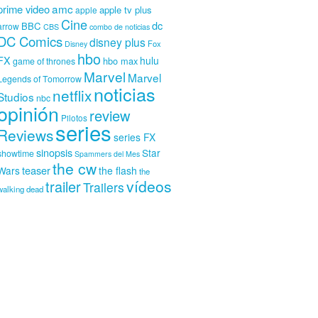
amc
prime video
apple tv plus
apple
Cine
dc
BBC
arrow
CBS
combo de noticias
DC Comics
disney plus
Fox
Disney
hbo
FX
hulu
hbo max
game of thrones
Marvel
Marvel
Legends of Tomorrow
noticias
netflix
Studios
nbc
opinión
review
Pilotos
series
Reviews
series FX
sinopsis
Star
showtime
Spammers del Mes
the cw
teaser
Wars
the flash
the
vídeos
trailer
Trailers
walking dead