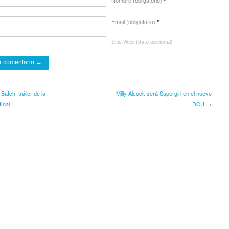
*
Email (obligatorio)
*
Sitio Web (dato opcional)
atch: tráiler de la
Milly Alcock será Supergirl en el nuevo
inal
DCU →