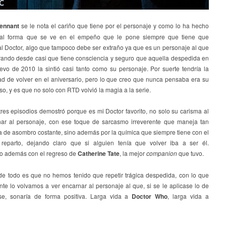
Tennant
se le nota el cariño que tiene por el personaje y como lo ha hecho
tal forma que se ve en el empeño que le pone siempre que tiene que
al Doctor, algo que tampoco debe ser extraño ya que es un personaje al que
irando desde casi que tiene consciencia y seguro que aquella despedida en
evo de 2010 la sintió casi tanto como su personaje. Por suerte tendría la
ad de volver en el aniversario, pero lo que creo que nunca pensaba era su
eso, y es que no solo con RTD volvió la magia a la serie.
res episodios demostró porque es mi Doctor favorito, no solo su carisma al
r al personaje, con ese toque de sarcasmo irreverente que maneja tan
a de asombro costante, sino además por la química que siempre tiene con el
 reparto, dejando claro que si alguien tenía que volver iba a ser él.
o además con el regreso de
Catherine Tate
, la mejor
companion
que tuvo.
de todo es que no hemos tenido que repetir trágica despedida, con lo que
te lo volvamos a ver encarnar al personaje al que, si se le aplicase lo de
rse, sonaría de forma positiva. Larga vida a
Doctor Who
, larga vida a