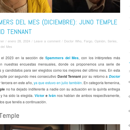
MERS DEL MES (DICIEMBRE): JUNO TEMPLE
ID TENNANT
mer
/
enero 28, 2024
/
Leave a comment
/
Doctor Who
,
Fargo
,
Opinión
,
Series
,
del Mes
 el 2023 en la sección de
Spammers del Mes
, con los intérpretes más
en nuestras encuestas mensuales, donde os proponemos una serie de
s y candidatos para ser elegidos como los mejores del último mes. En esta
repite por segundo mes consecutivo
David Tennant
por su retorno a
Doctor
or tercera en este año,
ya que estuvo en julio también
. En categoría femenina,
ple
no ha dejado indiferente a nadie con su actuación en la quinta entrega
, y ha sido la elegida.
Víctor
e
Iván
nos hablan de ambos respectivamente,
tos que tenéis a continuación.
Temple