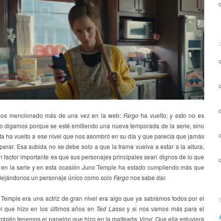
mos mencionado más de una vez en la web:
Fargo
ha vuelto; y esto no es
lo digamos porque se esté emitiendo una nueva temporada de la serie, sino
ta ha vuelto a ese nivel que nos asombró en su día y que parecía que jamás
perar. Esa subida no se debe solo a que la trama vuelva a estar a la altura,
 factor importante es que sus personajes principales sean dignos de lo que
 en la serie y en esta ocasión Juno Temple ha estado cumpliendo más que
dejándonos un personaje único como solo
Fargo
nos sabe dar.
Temple era una actriz de gran nivel era algo que ya sabíamos todos por el
l que hizo en los últimos años en
Ted Lasso
y si nos vamos más para el
mbién tenemos el papelón que hizo en la malteada
Vinyl.
Que ella estuviera