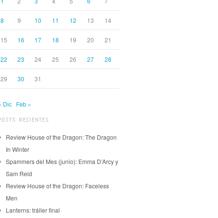
1
2
3
4
5
6
7
8
9
10
11
12
13
14
15
16
17
18
19
20
21
22
23
24
25
26
27
28
29
30
31
« Dic
Feb »
POSTS RECIENTES
Review House of the Dragon: The Dragon
In Winter
Spammers del Mes (junio): Emma D’Arcy y
Sam Reid
Review House of the Dragon: Faceless
Men
Lanterns: tráiler final