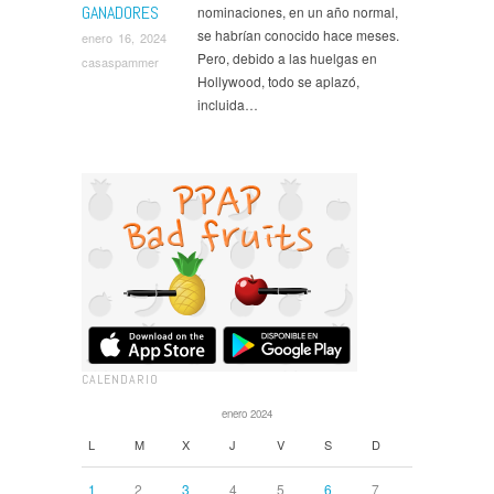
GANADORES
nominaciones, en un año normal,
se habrían conocido hace meses.
enero 16, 2024
Pero, debido a las huelgas en
casaspammer
Hollywood, todo se aplazó,
incluida…
CALENDARIO
enero 2024
L
M
X
J
V
S
D
1
2
3
4
5
6
7