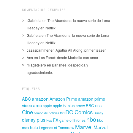
COMENTARIOS RECIENTES
.Gabriela
en
The Abandons: la nueva serie de Lena
Headey en Netflix
Gabriela
en
The Abandons: la nueva serie de Lena
Headey en Netflix
casaspammer
en
Agatha All Along: primer teaser
Ans
en
Los Farad: desde Marbella con amor
mlagetejero
en
Banshee: despedida y
agradecimiento.
ETIQUETAS
amazon
amazon prime
ABC
Amazon Prime
amc
video
apple tv plus
BBC
apple
arrow
CBS
Cine
DC Comics
dc
combo de noticias
Disney
hbo
disney plus
FX
hbo
game of thrones
Fox
Marvel
Marvel
hulu
max
Legends of Tomorrow