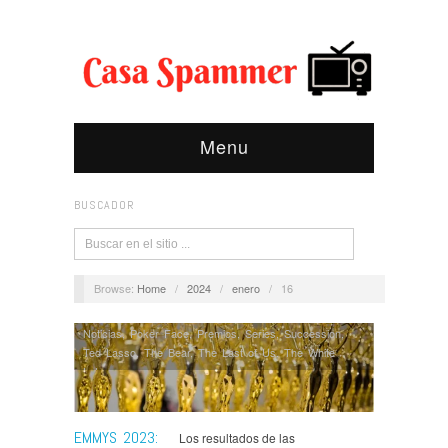
Menu
BUSCADOR
Browse:
Home
/
2024
/
enero
/
16
Noticias
,
Poker Face
,
Premios
,
Series
,
Succession
,
Ted Lasso
,
The Bear
,
The Last of Us
,
The White
Lotus
EMMYS 2023:
Los resultados de las