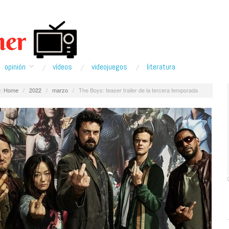
opinión
ví­deos
videojuegos
literatura
:
Home
/
2022
/
marzo
/
The Boys: teaser trailer de la tercera temporada