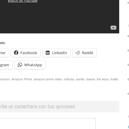
sto:
tter
Facebook
LinkedIn
Reddit
egram
WhatsApp
amazon
,
Amazon Prime
,
amazon prime video
,
noticias
,
series
,
teaser
,
the boys
,
trailer
,
ribe un comentario con tus opiniones