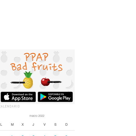
CALENDARIO
marzo 2022
L
M
X
J
V
S
D