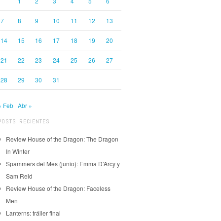
1
2
3
4
5
6
7
8
9
10
11
12
13
14
15
16
17
18
19
20
21
22
23
24
25
26
27
28
29
30
31
« Feb
Abr »
POSTS RECIENTES
Review House of the Dragon: The Dragon
In Winter
Spammers del Mes (junio): Emma D’Arcy y
Sam Reid
Review House of the Dragon: Faceless
Men
Lanterns: tráiler final