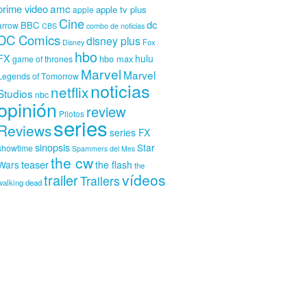
amc
prime video
apple tv plus
apple
Cine
dc
BBC
arrow
CBS
combo de noticias
DC Comics
disney plus
Fox
Disney
hbo
FX
hulu
hbo max
game of thrones
Marvel
Marvel
Legends of Tomorrow
noticias
netflix
Studios
nbc
opinión
review
Pilotos
series
Reviews
series FX
sinopsis
Star
showtime
Spammers del Mes
the cw
teaser
Wars
the flash
the
vídeos
trailer
Trailers
walking dead