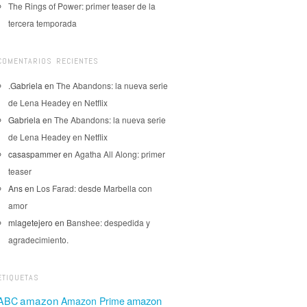
The Rings of Power: primer teaser de la
tercera temporada
COMENTARIOS RECIENTES
.Gabriela
en
The Abandons: la nueva serie
de Lena Headey en Netflix
Gabriela
en
The Abandons: la nueva serie
de Lena Headey en Netflix
casaspammer
en
Agatha All Along: primer
teaser
Ans
en
Los Farad: desde Marbella con
amor
mlagetejero
en
Banshee: despedida y
agradecimiento.
ETIQUETAS
amazon
amazon
ABC
Amazon Prime