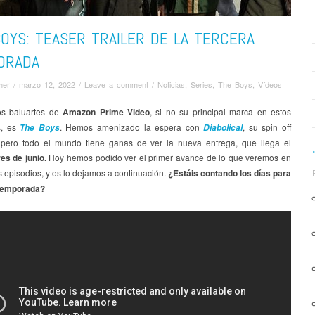
OYS: TEASER TRAILER DE LA TERCERA
ORADA
mer
/
marzo 12, 2022
/
Leave a comment
/
Noticias
,
Series
,
The Boys
,
Ví­deos
os baluartes de
Amazon Prime Video
, si no su principal marca en estos
s, es
. Hemos amenizado la espera con
, su spin off
The Boys
Diabolical
pero todo el mundo tiene ganas de ver la nueva entrega, que llega el
res de junio.
Hoy hemos podido ver el primer avance de lo que veremos en
 episodios, y os lo dejamos a continuación.
¿Estáis contando los días para
 temporada?