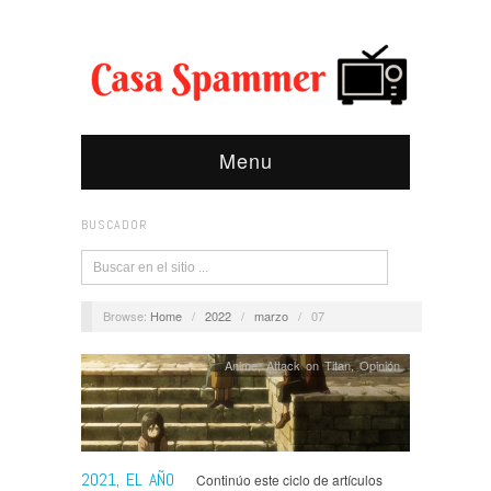
Menu
BUSCADOR
Browse:
Home
/
2022
/
marzo
/
07
Anime
,
Attack on Titan
,
Opinión
2021, EL AÑO
Continúo este ciclo de artículos