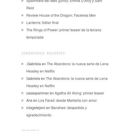
Spammers del Mes (junio): Emma D’Arcy y Sam
Reid
Review House of the Dragon: Faceless Men
Lanterns: tráiler final
The Rings of Power: primer teaser de la tercera
temporada
COMENTARIOS RECIENTES
.Gabriela
en
The Abandons: la nueva serie de Lena
Headey en Netflix
Gabriela
en
The Abandons: la nueva serie de Lena
Headey en Netflix
casaspammer
en
Agatha All Along: primer teaser
Ans
en
Los Farad: desde Marbella con amor
mlagetejero
en
Banshee: despedida y
agradecimiento.
ETIQUETAS