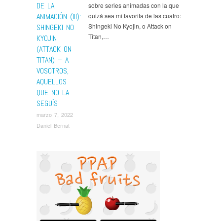
DE LA
sobre series animadas con la que
ANIMACIÓN (III):
quizá sea mi favorita de las cuatro:
Shingeki No Kyojin, o Attack on
SHINGEKI NO
Titan,…
KYOJIN
(ATTACK ON
TITAN) – A
VOSOTROS,
AQUELLOS
QUE NO LA
SEGUÍS
marzo 7, 2022
Daniel Bernat