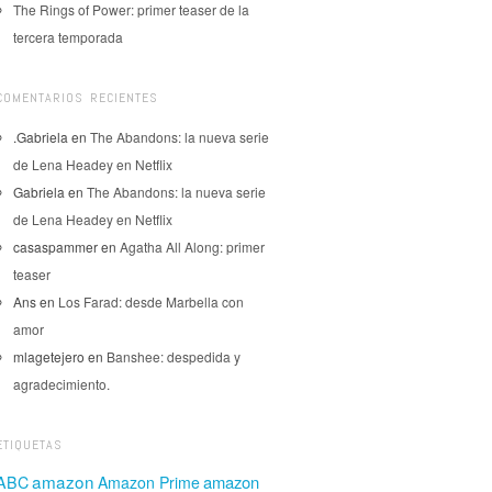
The Rings of Power: primer teaser de la
tercera temporada
COMENTARIOS RECIENTES
.Gabriela
en
The Abandons: la nueva serie
de Lena Headey en Netflix
Gabriela
en
The Abandons: la nueva serie
de Lena Headey en Netflix
casaspammer
en
Agatha All Along: primer
teaser
Ans
en
Los Farad: desde Marbella con
amor
mlagetejero
en
Banshee: despedida y
agradecimiento.
ETIQUETAS
amazon
amazon
ABC
Amazon Prime