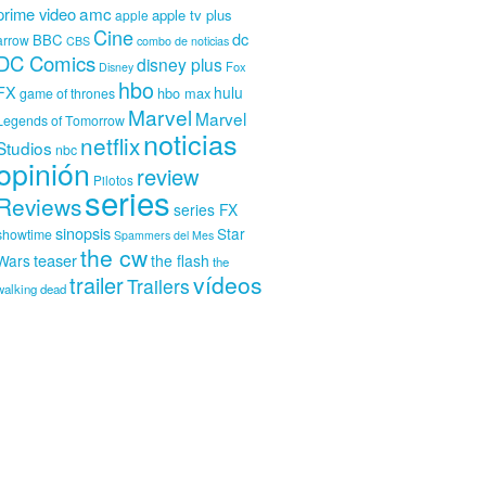
amc
prime video
apple tv plus
apple
Cine
dc
BBC
arrow
CBS
combo de noticias
DC Comics
disney plus
Fox
Disney
hbo
FX
hulu
hbo max
game of thrones
Marvel
Marvel
Legends of Tomorrow
noticias
netflix
Studios
nbc
opinión
review
Pilotos
series
Reviews
series FX
sinopsis
Star
showtime
Spammers del Mes
the cw
teaser
Wars
the flash
the
vídeos
trailer
Trailers
walking dead