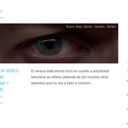
S
020
mer
Brave New World
,
Opinión
,
Series
EW WORLD:
El verano está siendo duro en cuanto a actualidad
MO,
televisiva se refiere (además de por muchos otros
SMO Y
aspectos que no voy a traer a colación…
MO
020
nat