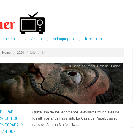
opinión
ví­deos
videojuegos
literatura
:
Home
/
2020
/
julio
/
31
La Casa de Papel
,
Noticias
,
Series
 DE PAPEL
Quizá uno de los fenómenos televisivos mundiales de
RÁ CON SU
los últimos años haya sido La Casa de Papel, tras su
TEMPORADA, Y
paso de Antena 3 a Netflix,…
CIAN DOS