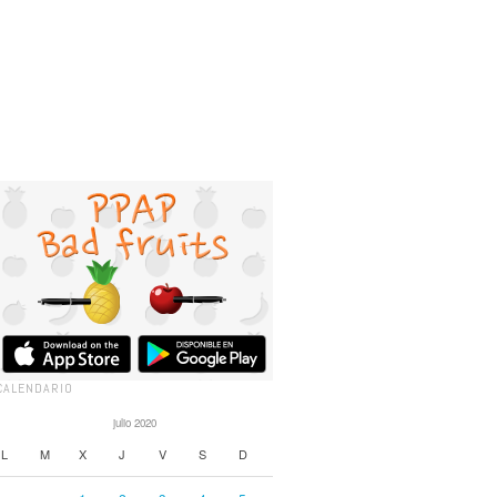
CALENDARIO
julio 2020
L
M
X
J
V
S
D