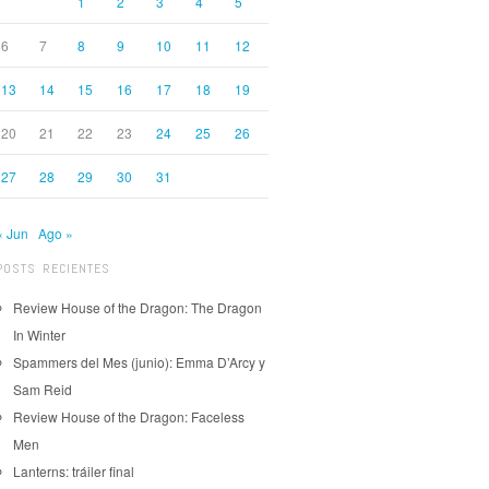
1
2
3
4
5
6
7
8
9
10
11
12
13
14
15
16
17
18
19
20
21
22
23
24
25
26
27
28
29
30
31
« Jun
Ago »
POSTS RECIENTES
Review House of the Dragon: The Dragon
In Winter
Spammers del Mes (junio): Emma D’Arcy y
Sam Reid
Review House of the Dragon: Faceless
Men
Lanterns: tráiler final