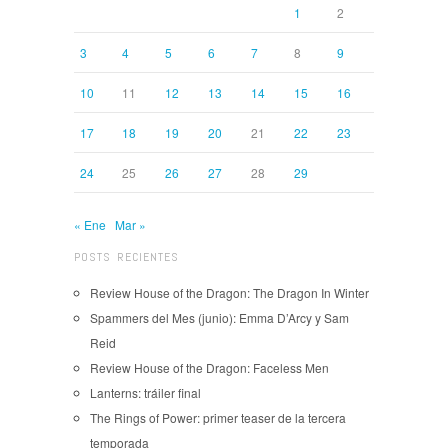
1
2
3
4
5
6
7
8
9
10
11
12
13
14
15
16
17
18
19
20
21
22
23
24
25
26
27
28
29
« Ene
Mar »
POSTS RECIENTES
Review House of the Dragon: The Dragon In Winter
Spammers del Mes (junio): Emma D’Arcy y Sam
Reid
Review House of the Dragon: Faceless Men
Lanterns: tráiler final
The Rings of Power: primer teaser de la tercera
temporada