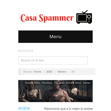
Menu
BUSCADOR
Browse:
Home
/
2020
/
febrero
/
29
Doctor Who
,
Reviews
,
Reviews Doctor Who
,
Series
REVIEW
Reconozco que a lo mejor la review