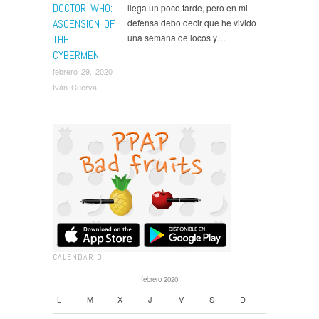
DOCTOR WHO:
llega un poco tarde, pero en mi
ASCENSION OF
defensa debo decir que he vivido
una semana de locos y…
THE
CYBERMEN
febrero 29, 2020
Iván Cuerva
CALENDARIO
febrero 2020
L
M
X
J
V
S
D