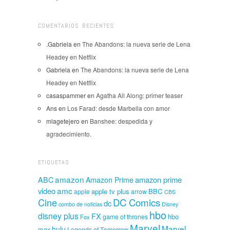
COMENTARIOS RECIENTES
.Gabriela
en
The Abandons: la nueva serie de Lena
Headey en Netflix
Gabriela
en
The Abandons: la nueva serie de Lena
Headey en Netflix
casaspammer
en
Agatha All Along: primer teaser
Ans
en
Los Farad: desde Marbella con amor
mlagetejero
en
Banshee: despedida y
agradecimiento.
ETIQUETAS
amazon
amazon prime
ABC
Amazon Prime
amc
video
apple tv plus
BBC
apple
arrow
CBS
Cine
DC Comics
dc
combo de noticias
Disney
hbo
disney plus
FX
hbo
game of thrones
Fox
Marvel
Marvel
hulu
max
Legends of Tomorrow