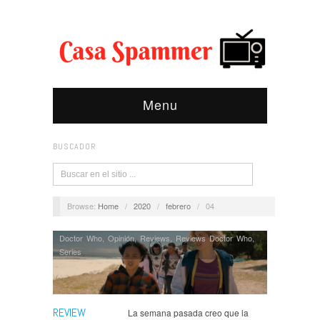
Menu
BUSCADOR
Browse:
Home
/
2020
/
febrero
/
04
Doctor Who
,
Opinión
,
Reviews
,
Reviews Doctor Who
,
Series
REVIEW
La semana pasada creo que la