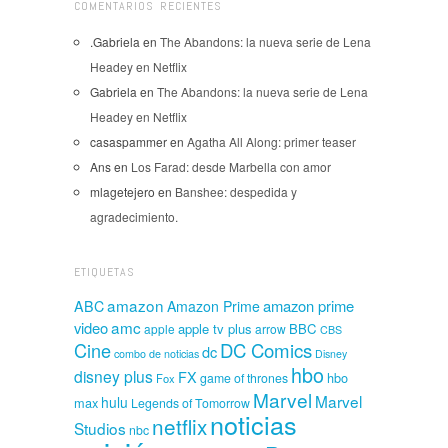
COMENTARIOS RECIENTES
.Gabriela
en
The Abandons: la nueva serie de Lena
Headey en Netflix
Gabriela
en
The Abandons: la nueva serie de Lena
Headey en Netflix
casaspammer
en
Agatha All Along: primer teaser
Ans
en
Los Farad: desde Marbella con amor
mlagetejero
en
Banshee: despedida y
agradecimiento.
ETIQUETAS
amazon
amazon prime
ABC
Amazon Prime
amc
video
apple tv plus
BBC
apple
arrow
CBS
Cine
DC Comics
dc
combo de noticias
Disney
hbo
disney plus
FX
hbo
game of thrones
Fox
Marvel
Marvel
hulu
max
Legends of Tomorrow
noticias
netflix
Studios
nbc