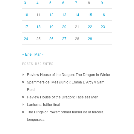
3
4
5
6
7
8
9
10
11
12
13
14
15
16
17
18
19
20
21
22
23
24
25
26
27
28
29
« Ene
Mar »
POSTS RECIENTES
Review House of the Dragon: The Dragon In Winter
Spammers del Mes (junio): Emma D’Arcy y Sam
Reid
Review House of the Dragon: Faceless Men
Lanterns: tráiler final
The Rings of Power: primer teaser de la tercera
temporada