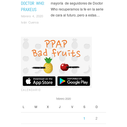
DOCTOR WHO:
mayoría de seguidores de Doctor
PRAXEUS
Who recuperamos la fe en la serie
de cara al futuro, pero a estas…
febrero 4, 2020
Iván Cuerva
CALENDARIO
febrero 2020
L
M
X
J
V
S
D
1
2