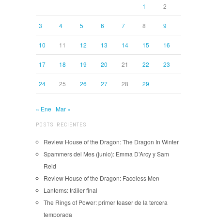
1
2
3
4
5
6
7
8
9
10
11
12
13
14
15
16
17
18
19
20
21
22
23
24
25
26
27
28
29
« Ene
Mar »
POSTS RECIENTES
Review House of the Dragon: The Dragon In Winter
Spammers del Mes (junio): Emma D’Arcy y Sam
Reid
Review House of the Dragon: Faceless Men
Lanterns: tráiler final
The Rings of Power: primer teaser de la tercera
temporada