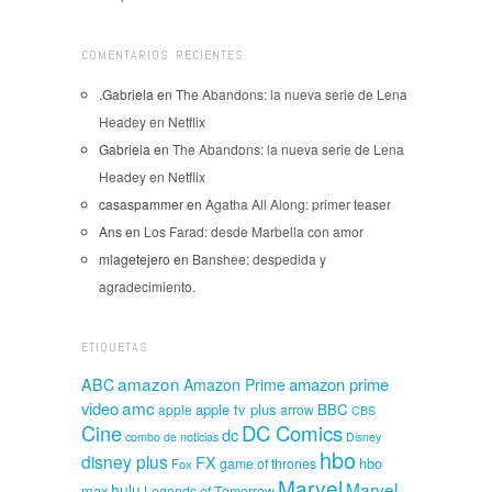
COMENTARIOS RECIENTES
.Gabriela
en
The Abandons: la nueva serie de Lena
Headey en Netflix
Gabriela
en
The Abandons: la nueva serie de Lena
Headey en Netflix
casaspammer
en
Agatha All Along: primer teaser
Ans
en
Los Farad: desde Marbella con amor
mlagetejero
en
Banshee: despedida y
agradecimiento.
ETIQUETAS
amazon
amazon prime
ABC
Amazon Prime
amc
video
apple tv plus
BBC
apple
arrow
CBS
Cine
DC Comics
dc
combo de noticias
Disney
hbo
disney plus
FX
hbo
game of thrones
Fox
Marvel
Marvel
hulu
max
Legends of Tomorrow