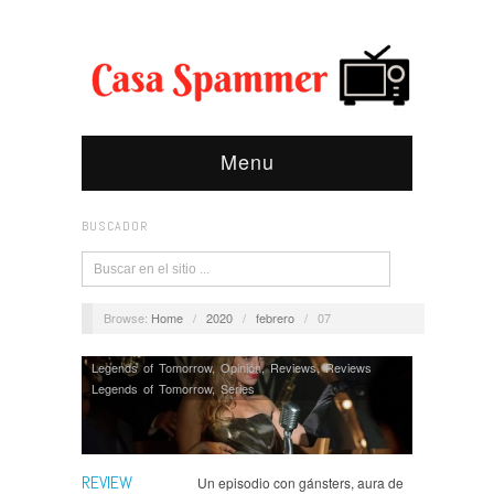
Menu
BUSCADOR
Browse:
Home
/
2020
/
febrero
/
07
Legends of Tomorrow
,
Opinión
,
Reviews
,
Reviews
Legends of Tomorrow
,
Series
REVIEW
Un episodio con gánsters, aura de