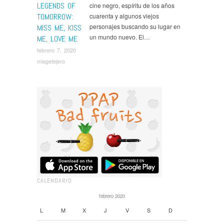
LEGENDS OF
cine negro, espíritu de los años
TOMORROW:
cuarenta y algunos viejos
personajes buscando su lugar en
MISS ME, KISS
un mundo nuevo. El…
ME, LOVE ME
febrero 7, 2020
mlagetejero
CALENDARIO
febrero 2020
L
M
X
J
V
S
D