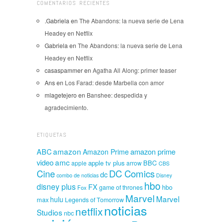
COMENTARIOS RECIENTES
.Gabriela
en
The Abandons: la nueva serie de Lena
Headey en Netflix
Gabriela
en
The Abandons: la nueva serie de Lena
Headey en Netflix
casaspammer
en
Agatha All Along: primer teaser
Ans
en
Los Farad: desde Marbella con amor
mlagetejero
en
Banshee: despedida y
agradecimiento.
ETIQUETAS
amazon
amazon prime
ABC
Amazon Prime
amc
video
apple tv plus
BBC
apple
arrow
CBS
Cine
DC Comics
dc
combo de noticias
Disney
hbo
disney plus
FX
hbo
game of thrones
Fox
Marvel
Marvel
hulu
max
Legends of Tomorrow
noticias
netflix
Studios
nbc