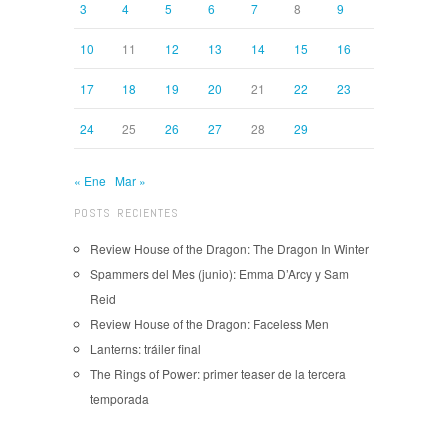
3
4
5
6
7
8
9
10
11
12
13
14
15
16
17
18
19
20
21
22
23
24
25
26
27
28
29
« Ene
Mar »
POSTS RECIENTES
Review House of the Dragon: The Dragon In Winter
Spammers del Mes (junio): Emma D’Arcy y Sam
Reid
Review House of the Dragon: Faceless Men
Lanterns: tráiler final
The Rings of Power: primer teaser de la tercera
temporada