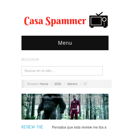
Menu
BUSCADOR
Browse:
Home
/
2020
/
febrero
/
27
Opinión
,
Reviews
,
Reviews The Flash
,
Series
,
The
Flash
REVIEW THE
Pensaba que esta review me iba a