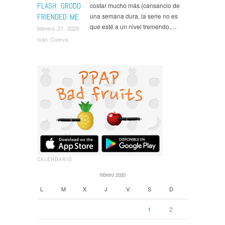
FLASH: GRODD
costar mucho más (cansancio de
FRIENDED ME
una semana dura, la serie no es
que esté a un nivel tremendo,…
febrero 27, 2020
Iván Cuerva
CALENDARIO
febrero 2020
L
M
X
J
V
S
D
1
2