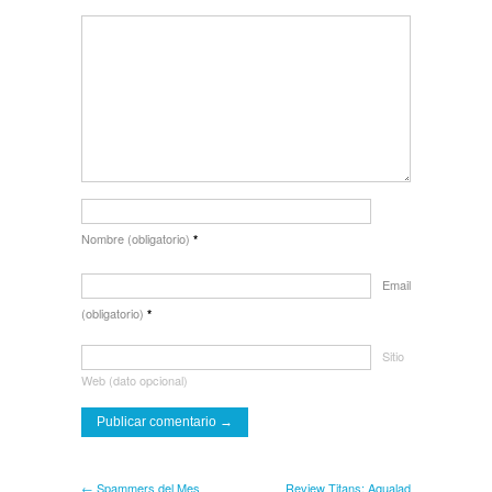
Nombre (obligatorio)
*
Email
(obligatorio)
*
Sitio
Web (dato opcional)
← Spammers del Mes
Review Titans: Aqualad