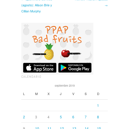
(agosto): Alison Brie y
→
Cillian Murphy
CALENDARIO
septiembre 2019
L
M
X
J
V
S
D
1
2
3
4
5
6
7
8
9
10
11
12
13
14
15