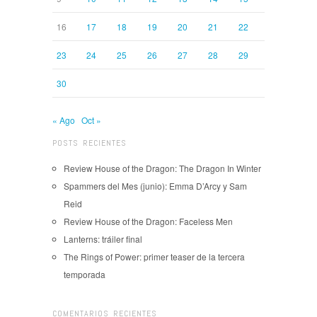
16
17
18
19
20
21
22
23
24
25
26
27
28
29
30
« Ago
Oct »
POSTS RECIENTES
Review House of the Dragon: The Dragon In Winter
Spammers del Mes (junio): Emma D’Arcy y Sam
Reid
Review House of the Dragon: Faceless Men
Lanterns: tráiler final
The Rings of Power: primer teaser de la tercera
temporada
COMENTARIOS RECIENTES