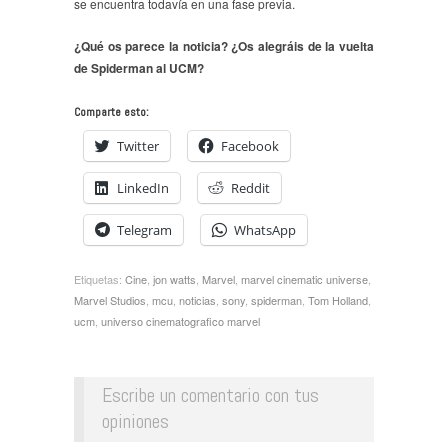
se encuentra todavía en una fase previa.
¿Qué os parece la noticia? ¿Os alegráis de la vuelta
de Spiderman al UCM?
Comparte esto:
Twitter
Facebook
LinkedIn
Reddit
Telegram
WhatsApp
Etiquetas:
Cine
,
jon watts
,
Marvel
,
marvel cinematic universe
,
Marvel Studios
,
mcu
,
noticias
,
sony
,
spiderman
,
Tom Holland
,
ucm
,
universo cinematografico marvel
Escribe un comentario con tus
opiniones