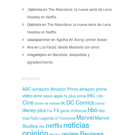
.Gabriela
en
The Abandons: la nueva serie de Lena
Headey en Netflix
Gabriela
en
The Abandons: la nueva serie de Lena
Headey en Netflix
casaspammer
en
Agatha All Along: primer teaser
Ans
en
Los Farad: desde Marbella con amor
mlagetejero
en
Banshee: despedida y
agradecimiento.
ETIQUETAS
amazon
amazon prime
ABC
Amazon Prime
amc
video
apple tv plus
BBC
apple
arrow
CBS
Cine
DC Comics
dc
combo de noticias
Disney
hbo
disney plus
FX
hbo
game of thrones
Fox
Marvel
Marvel
hulu
max
Legends of Tomorrow
noticias
netflix
Studios
nbc
opinión
Reviews
review
Pilotos