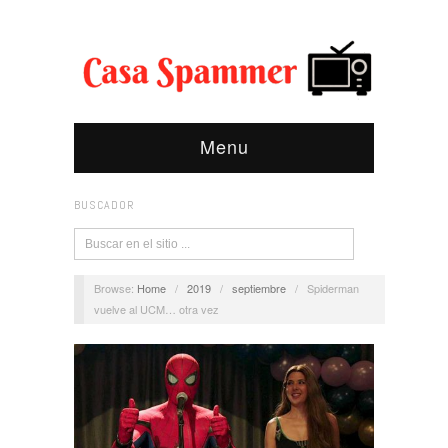
Menu
BUSCADOR
Browse:
Home
/
2019
/
septiembre
/
Spiderman
vuelve al UCM… otra vez