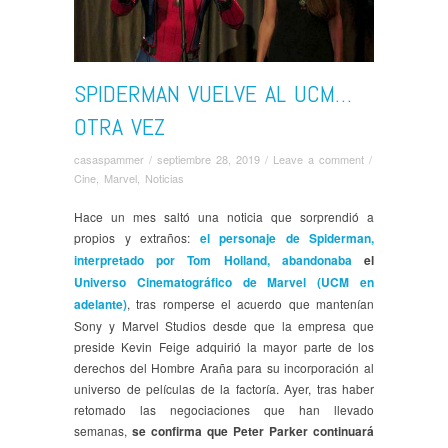
SPIDERMAN VUELVE AL UCM…
OTRA VEZ
casaspammer
/
septiembre 28, 2019
/
Leave a comment
/
Cine
,
Marvel
,
Noticias
Hace un mes saltó una noticia que sorprendió a
propios y extraños:
el personaje de Spiderman,
interpretado por Tom Holland, abandonaba
el
Universo Cinematográfico de Marvel (UCM en
adelante)
, tras romperse el acuerdo que mantenían
Sony y Marvel Studios desde que la empresa que
preside Kevin Feige adquirió la mayor parte de los
derechos del Hombre Araña para su incorporación al
universo de películas de la factoría. Ayer, tras haber
retomado las negociaciones que han llevado
semanas,
se confirma que Peter Parker continuará