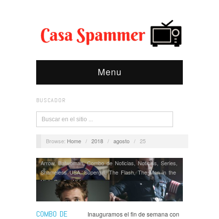
Menu
BUSCADOR
Browse:
Home
/
2018
/
agosto
/
25
Arrow
,
Batwoman
,
Combo de Noticias
,
Noticias
,
Series
,
Shameless USA
,
Supergirl
,
The Flash
,
The Man in the
High Castle
,
Ví­deos
COMBO DE
Inauguramos el fin de semana con