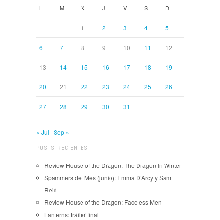
L
M
X
J
V
S
D
1
2
3
4
5
6
7
8
9
10
11
12
13
14
15
16
17
18
19
20
21
22
23
24
25
26
27
28
29
30
31
« Jul
Sep »
POSTS RECIENTES
Review House of the Dragon: The Dragon In Winter
Spammers del Mes (junio): Emma D’Arcy y Sam
Reid
Review House of the Dragon: Faceless Men
Lanterns: tráiler final