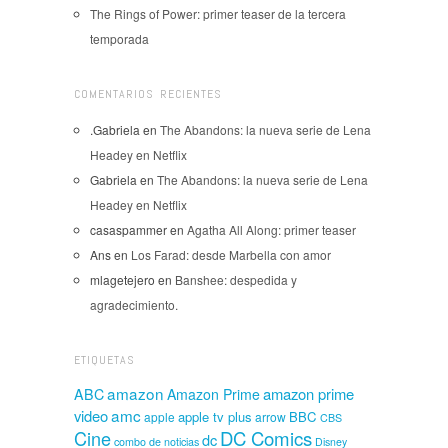
The Rings of Power: primer teaser de la tercera
temporada
COMENTARIOS RECIENTES
.Gabriela
en
The Abandons: la nueva serie de Lena
Headey en Netflix
Gabriela
en
The Abandons: la nueva serie de Lena
Headey en Netflix
casaspammer
en
Agatha All Along: primer teaser
Ans
en
Los Farad: desde Marbella con amor
mlagetejero
en
Banshee: despedida y
agradecimiento.
ETIQUETAS
amazon
amazon prime
ABC
Amazon Prime
amc
video
apple tv plus
BBC
apple
arrow
CBS
Cine
DC Comics
dc
combo de noticias
Disney