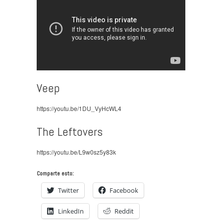
Veep
https://youtu.be/1DU_VyHcWL4
The Leftovers
https://youtu.be/L9w0sz5y83k
Comparte esto:
Twitter
Facebook
LinkedIn
Reddit