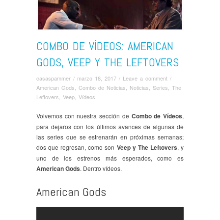
COMBO DE VÍDEOS: AMERICAN
GODS, VEEP Y THE LEFTOVERS
casaspammer
/
marzo 18, 2017
/
Leave a comment
/
American Gods
,
Combo de Noticias
,
Noticias
,
Series
,
The
Leftovers
,
Veep
,
Ví­deos
Volvemos con nuestra sección de
Combo de Vídeos
,
para dejaros con los últimos avances de algunas de
las series que se estrenarán en próximas semanas;
dos que regresan, como son
Veep y The Leftovers
, y
uno de los estrenos más esperados, como es
American Gods
. Dentro vídeos.
American Gods