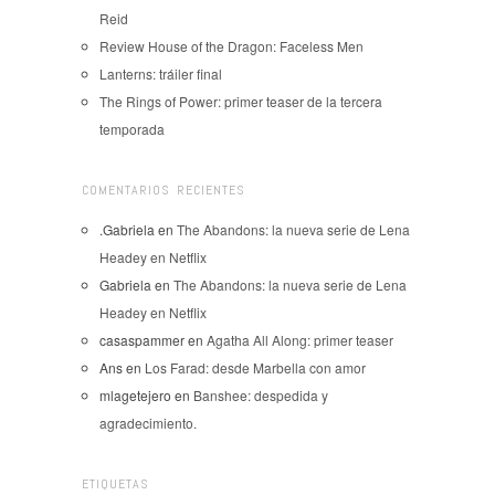
Reid
Review House of the Dragon: Faceless Men
Lanterns: tráiler final
The Rings of Power: primer teaser de la tercera
temporada
COMENTARIOS RECIENTES
.Gabriela
en
The Abandons: la nueva serie de Lena
Headey en Netflix
Gabriela
en
The Abandons: la nueva serie de Lena
Headey en Netflix
casaspammer
en
Agatha All Along: primer teaser
Ans
en
Los Farad: desde Marbella con amor
mlagetejero
en
Banshee: despedida y
agradecimiento.
ETIQUETAS