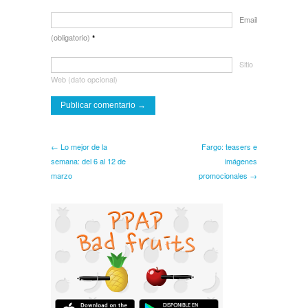
Email
(obligatorio)
*
Sitio
Web (dato opcional)
← Lo mejor de la
Fargo: teasers e
semana: del 6 al 12 de
imágenes
marzo
promocionales →