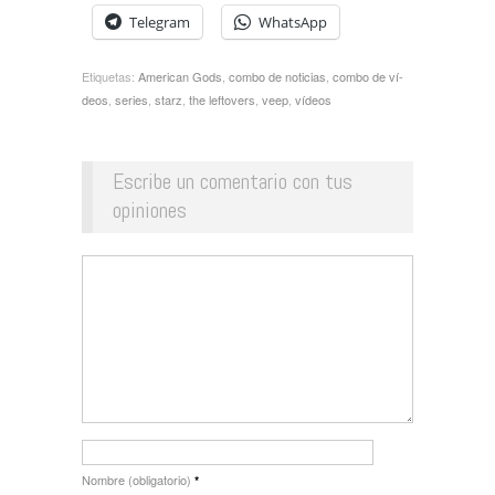
Telegram
WhatsApp
Etiquetas:
American Gods
,
combo de noticias
,
combo de ví­
deos
,
series
,
starz
,
the leftovers
,
veep
,
vídeos
Escribe un comentario con tus
opiniones
Nombre (obligatorio)
*