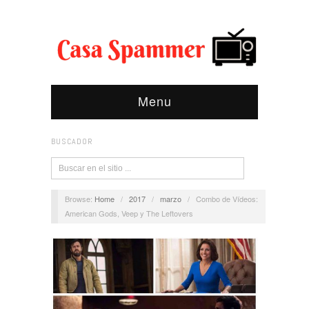
Menu
BUSCADOR
Browse:
Home
/
2017
/
marzo
/
Combo de Vídeos:
American Gods, Veep y The Leftovers