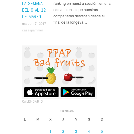
LA SEMANA:
ranking en nuestra sección, en una
DEL 6 AL 12
semana en la que nuestros
compañeros destacan desde el
DE MARZO
final de la longeva…
marzo 17, 2017
casaspammer
CALENDARIO
marzo 2017
L
M
X
J
V
S
D
1
2
3
4
5