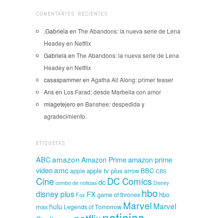
COMENTARIOS RECIENTES
.Gabriela
en
The Abandons: la nueva serie de Lena
Headey en Netflix
Gabriela
en
The Abandons: la nueva serie de Lena
Headey en Netflix
casaspammer
en
Agatha All Along: primer teaser
Ans
en
Los Farad: desde Marbella con amor
mlagetejero
en
Banshee: despedida y
agradecimiento.
ETIQUETAS
amazon
amazon prime
ABC
Amazon Prime
amc
video
apple tv plus
BBC
apple
arrow
CBS
Cine
DC Comics
dc
combo de noticias
Disney
hbo
disney plus
FX
hbo
game of thrones
Fox
Marvel
Marvel
hulu
max
Legends of Tomorrow
noticias
netflix