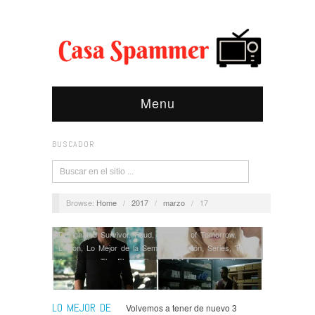
Menu
BUSCADOR
Browse:
Home
/
2017
/
marzo
/
17
Designated Survivor
,
Feud
,
Legends of Tomorrow
,
Legion
,
Lo Mejor de la Semana
,
Opinión
,
Series
,
The
Americans
,
The Flash
,
The Last Man on Earth
,
the
Magicians
,
The Vampire Diaries
LO MEJOR DE
Volvemos a tener de nuevo 3