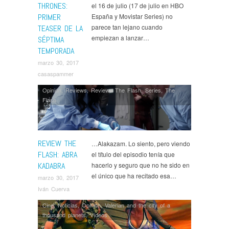
THRONES:
el 16 de julio (17 de julio en HBO
PRIMER
España y Movistar Series) no
parece tan lejano cuando
TEASER DE LA
empiezan a lanzar…
SÉPTIMA
TEMPORADA
marzo 30, 2017
casaspammer
Opinión
,
Reviews
,
Reviews The Flash
,
Series
,
The
Flash
REVIEW THE
…Alakazam. Lo siento, pero viendo
FLASH: ABRA
el título del episodio tenía que
KADABRA
hacerlo y seguro que no he sido en
el único que ha recitado esa…
marzo 30, 2017
Iván Cuerva
Cine
,
Noticias
,
Opinión
,
Valerian and the city of a
thousand planets
,
Ví­deos