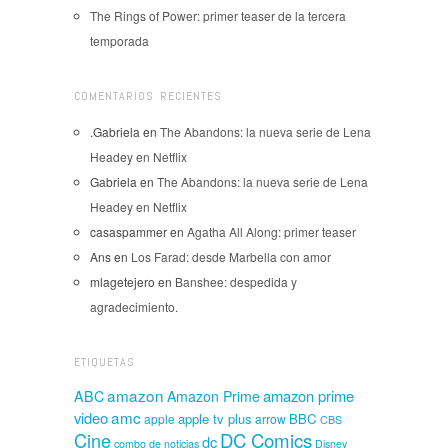
The Rings of Power: primer teaser de la tercera
temporada
COMENTARIOS RECIENTES
.Gabriela
en
The Abandons: la nueva serie de Lena
Headey en Netflix
Gabriela
en
The Abandons: la nueva serie de Lena
Headey en Netflix
casaspammer
en
Agatha All Along: primer teaser
Ans
en
Los Farad: desde Marbella con amor
mlagetejero
en
Banshee: despedida y
agradecimiento.
ETIQUETAS
amazon
amazon prime
ABC
Amazon Prime
amc
video
apple tv plus
BBC
apple
arrow
CBS
Cine
DC Comics
dc
combo de noticias
Disney