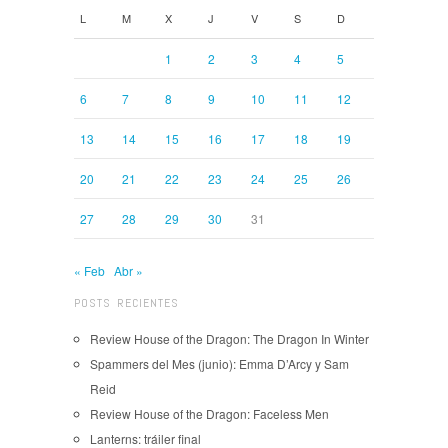
L
M
X
J
V
S
D
1
2
3
4
5
6
7
8
9
10
11
12
13
14
15
16
17
18
19
20
21
22
23
24
25
26
27
28
29
30
31
« Feb
Abr »
POSTS RECIENTES
Review House of the Dragon: The Dragon In Winter
Spammers del Mes (junio): Emma D’Arcy y Sam
Reid
Review House of the Dragon: Faceless Men
Lanterns: tráiler final