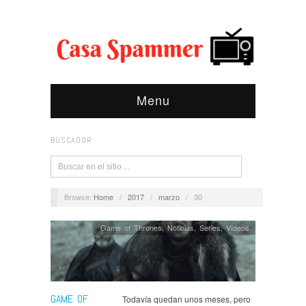
Menu
BUSCADOR
Browse:
Home
/
2017
/
marzo
/
30
Game of Thrones
,
Noticias
,
Series
,
Ví­deos
GAME OF
Todavía quedan unos meses, pero