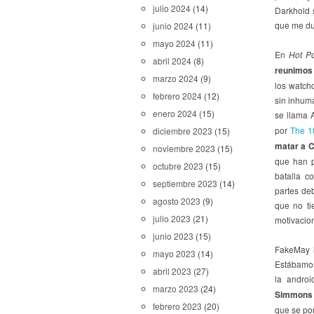
julio 2024
(14)
Darkhold 
que me du
junio 2024
(11)
mayo 2024
(11)
En
Hot P
abril 2024
(8)
reunimos 
marzo 2024
(9)
los watch
febrero 2024
(12)
sin inhuma
enero 2024
(15)
se llama 
por
The 1
diciembre 2023
(15)
matar a 
noviembre 2023
(15)
que han p
octubre 2023
(15)
batalla c
septiembre 2023
(14)
partes de
agosto 2023
(9)
que no ti
julio 2023
(21)
motivacion
junio 2023
(15)
FakeMay h
mayo 2023
(14)
Estábamos
abril 2023
(27)
la andro
marzo 2023
(24)
Simmons 
febrero 2023
(20)
que se pon