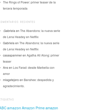
The Rings of Power: primer teaser de la
tercera temporada
COMENTARIOS RECIENTES
.Gabriela
en
The Abandons: la nueva serie
de Lena Headey en Netflix
Gabriela
en
The Abandons: la nueva serie
de Lena Headey en Netflix
casaspammer
en
Agatha All Along: primer
teaser
Ans
en
Los Farad: desde Marbella con
amor
mlagetejero
en
Banshee: despedida y
agradecimiento.
ETIQUETAS
amazon
amazon
ABC
Amazon Prime