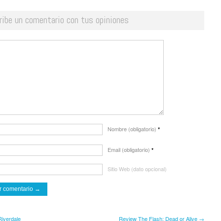
ribe un comentario con tus opiniones
Nombre (obligatorio)
*
Email (obligatorio)
*
Sitio Web (dato opcional)
Riverdale
Review The Flash: Dead or Alive →