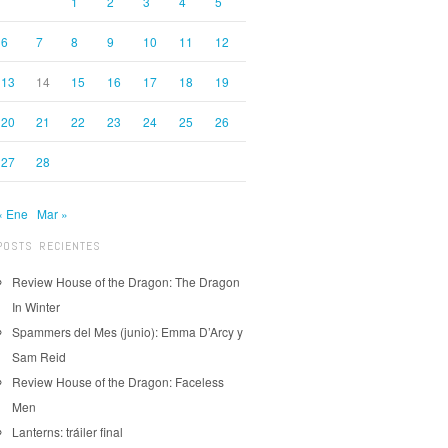
1
2
3
4
5
6
7
8
9
10
11
12
13
14
15
16
17
18
19
20
21
22
23
24
25
26
27
28
« Ene
Mar »
POSTS RECIENTES
Review House of the Dragon: The Dragon
In Winter
Spammers del Mes (junio): Emma D’Arcy y
Sam Reid
Review House of the Dragon: Faceless
Men
Lanterns: tráiler final