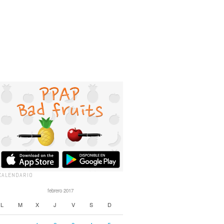
CALENDARIO
febrero 2017
L
M
X
J
V
S
D