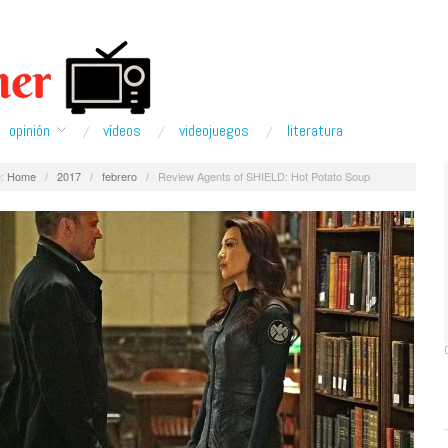
opinión
ví­deos
videojuegos
literatura
:
Home
/
2017
/
febrero
/
Review Agents of SHIELD: Hot Potato Soup