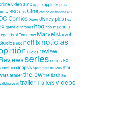
amc
prime video
apple tv plus
apple
Cine
dc
BBC
arrow
CBS
combo de noticias
DC Comics
disney plus
Fox
Disney
hbo
FX
hulu
hbo max
game of thrones
Marvel
Marvel
Legends of Tomorrow
noticias
netflix
Studios
nbc
opinión
review
Pilotos
series
Reviews
series FX
sinopsis
Star
showtime
Spammers del Mes
the cw
teaser
Wars
the flash
the
vídeos
trailer
Trailers
walking dead