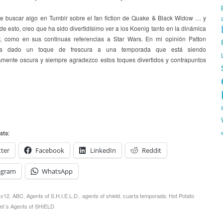
e buscar algo en Tumblr sobre el fan fiction de Quake & Black Widow … y
e esto, creo que ha sido divertidísimo ver a los Koenig tanto en la dinámica
, como en sus continuas referencias a Star Wars. En mi opinión Patton
ha dado un toque de frescura a una temporada que está siendo
mente oscura y siempre agradezco estos toques divertidos y contrapuntos
sto:
tter
Facebook
LinkedIn
Reddit
egram
WhatsApp
4x12
,
ABC
,
Agents of S.H.I.E.L.D.
,
agents of shield
,
cuarta temporada
,
Hot Potato
el´s Agents of SHIELD