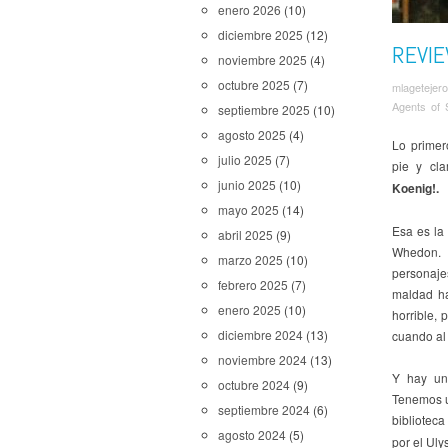
enero 2026
(10)
diciembre 2025
(12)
REVIE
noviembre 2025
(4)
octubre 2025
(7)
mlagetejero
Agents of
septiembre 2025
(10)
agosto 2025
(4)
Lo primer
julio 2025
(7)
pie y cl
junio 2025
(10)
Koenig!.
mayo 2025
(14)
Esa es la
abril 2025
(9)
Whedon. 
marzo 2025
(10)
personaje
febrero 2025
(7)
maldad ha
enero 2025
(10)
horrible,
diciembre 2024
(13)
cuando al
noviembre 2024
(13)
Y hay un 
octubre 2024
(9)
Tenemos u
septiembre 2024
(6)
bibliotec
agosto 2024
(5)
por el Uly