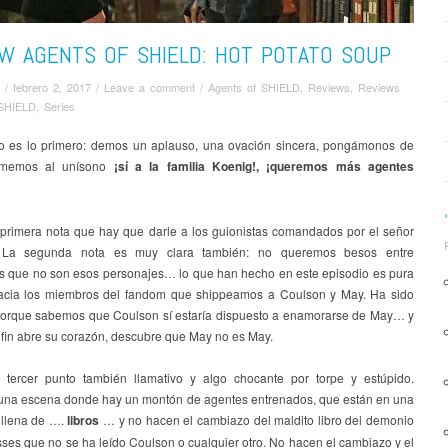
W AGENTS OF SHIELD: HOT POTATO SOUP
/
febrero 2, 2017
/
Leave a comment
/
Agents of SHIELD
,
Reviews
,
Reviews
 SHIELD
,
Series
o es lo primero: demos un aplauso, una ovación sincera, pongámonos de
amemos al unísono
¡sí a la familia Koenig!, ¡queremos más agentes
 primera nota que hay que darle a los guionistas comandados por el señor
La segunda nota es muy clara también: no queremos besos entre
s que no son esos personajes… lo que han hecho en este episodio es pura
cia los miembros del fandom que shippeamos a Coulson y May. Ha sido
 porque sabemos que Coulson sí estaría dispuesto a enamorarse de May… y
 fin abre su corazón, descubre que May no es May.
tercer punto también llamativo y algo chocante por torpe y estúpido.
na escena donde hay un montón de agentes entrenados, que están en una
a llena de ….
libros
… y no hacen el cambiazo del maldito libro del demonio
sses que no se ha leído Coulson o cualquier otro. No hacen el cambiazo y el