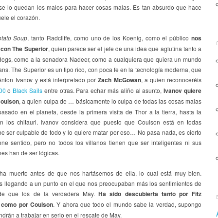
se lo quedan los malos para hacer cosas malas. Es tan absurdo que hace
ele el corazón.
otato Soup
, tanto Radcliffe, como uno de los Koenig, como el público
nos
con The Superior
, quien parece ser el jefe de una idea que aglutina tanto a
dogs, como a la senadora Nadeer, como a cualquiera que quiera un mundo
ns. The Superior es un tipo rico, con poca fe en la tecnología moderna, que
Anton Ivanov y está interpretado por
Zach McGowan
, a quien reconoceréis
00
o
Black Sails
entre otras. Para echar más aliño al asunto,
Ivanov quiere
Coulson
, a quien culpa de … básicamente lo culpa de todas las cosas malas
asado en el planeta, desde la primera visita de Thor a la tierra, hasta la
on los chitauri. Ivanov considera que puesto que Coulson está en todas
be ser culpable de todo y lo quiere matar por eso… No pasa nada, es cierto
ene sentido, pero no todos los villanos tienen que ser inteligentes ni sus
es han de ser lógicas.
a muerto antes de que nos hartásemos de ella, lo cual está muy bien.
 llegando a un punto en el que nos preocupaban más los sentimientos de
ide que los de la verdadera May.
Ha sido descubierta tanto por Fitz
como por Coulson
. Y ahora que todo el mundo sabe la verdad, supongo
drán a trabajar en serio en el rescate de May.