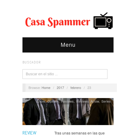
Menu
BUSCADOR
Browse:
Home
/
2017
/
febrero
/
23
Arrow
,
Opinión
,
Reviews
,
Reviews Arrow
,
Series
REVIEW
Tras unas semanas en las que