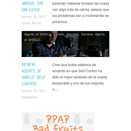
ARROW: THE
parecían haberse tomado las cosas
SIN-EATER
con algo más de calma, parece que
los problemas van a incrementar en
febrero 23, 2017
próximos…
Daniel Bernat
Agents of SHIELD
,
Opinión
,
Reviews
,
Reviews Agents
of SHIELD
REVIEW
Creo que todos estamos de
AGENTS OF
acuerdo en que Self Control ha
SHIELD: SELF
sido el mejor episodio de la cuarta
temporada y uno de los mejores,
CONTROL
o…
febrero 23, 2017
mlagetejero