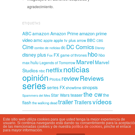
agradecimiento.
ETIQUETAS
amazon
amazon prime
ABC
Amazon Prime
amc
video
apple tv plus
BBC
apple
arrow
CBS
Cine
DC Comics
dc
combo de noticias
Disney
hbo
disney plus
FX
hbo
game of thrones
Fox
Marvel
Marvel
hulu
max
Legends of Tomorrow
noticias
netflix
Studios
nbc
opinión
Reviews
review
Pilotos
series
sinopsis
series FX
showtime
the cw
teaser
Star Wars
the
Spammers del Mes
vídeos
trailer
Trailers
flash
the walking dead
Este sitio web utiliza cookies para que usted tenga la mejor experiencia de
CasaSpammer © 2026
usuario. Si continúa navegando está dando su consentimiento para la aceptació
de las mencionadas cookies y de nuestra
política de cookies
, pinche el enlace
para mayor información.