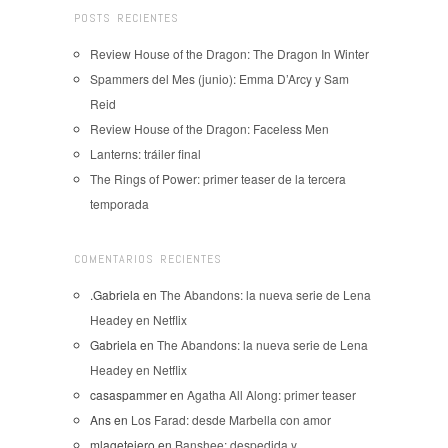
POSTS RECIENTES
Review House of the Dragon: The Dragon In Winter
Spammers del Mes (junio): Emma D’Arcy y Sam
Reid
Review House of the Dragon: Faceless Men
Lanterns: tráiler final
The Rings of Power: primer teaser de la tercera
temporada
COMENTARIOS RECIENTES
.Gabriela
en
The Abandons: la nueva serie de Lena
Headey en Netflix
Gabriela
en
The Abandons: la nueva serie de Lena
Headey en Netflix
casaspammer
en
Agatha All Along: primer teaser
Ans
en
Los Farad: desde Marbella con amor
mlagetejero
en
Banshee: despedida y