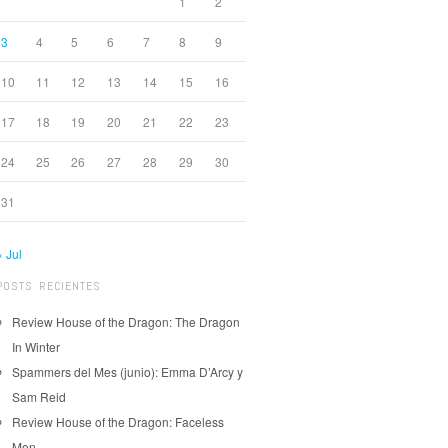
1
2
3
4
5
6
7
8
9
10
11
12
13
14
15
16
17
18
19
20
21
22
23
24
25
26
27
28
29
30
31
« Jul
POSTS RECIENTES
Review House of the Dragon: The Dragon
In Winter
Spammers del Mes (junio): Emma D’Arcy y
Sam Reid
Review House of the Dragon: Faceless
Men