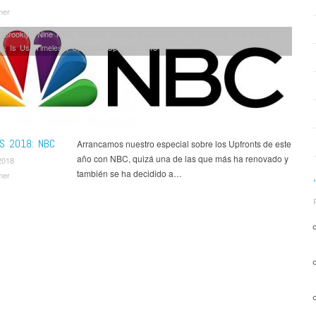
mer
,
Brooklyn Nine Nine
,
Noticias
,
Series
,
Superstore
,
The Blacklist
,
The Good
is Is Us
,
Timeless
,
Upfronts
,
Upfronts 2018
S 2018: NBC
Arrancamos nuestro especial sobre los Upfronts de este
año con NBC, quizá una de las que más ha renovado y
2018
también se ha decidido a…
mer