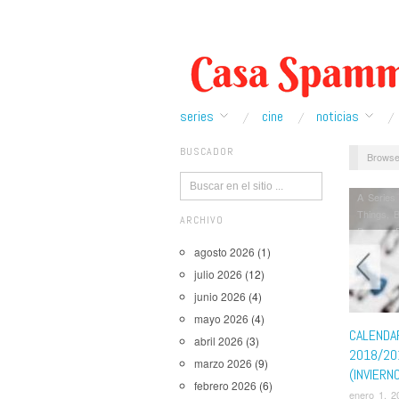
series
cine
noticias
BUSCADOR
Browse
A Series
Things
,
B
ARCHIVO
Dagger
,
Gomorra
agosto 2026
(1)
Legends 
julio 2026
(12)
Mexico
,
junio 2026
(4)
100
,
The 
The Umbr
mayo 2026
(4)
You're t
CALENDA
abril 2026
(3)
2018/20
marzo 2026
(9)
(INVIERN
febrero 2026
(6)
enero 1, 2