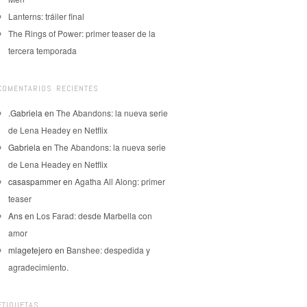
Lanterns: tráiler final
The Rings of Power: primer teaser de la
tercera temporada
COMENTARIOS RECIENTES
.Gabriela
en
The Abandons: la nueva serie
de Lena Headey en Netflix
Gabriela
en
The Abandons: la nueva serie
de Lena Headey en Netflix
casaspammer
en
Agatha All Along: primer
teaser
Ans
en
Los Farad: desde Marbella con
amor
mlagetejero
en
Banshee: despedida y
agradecimiento.
ETIQUETAS