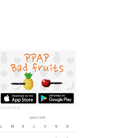
CALENDARIO
agosto 2026
L
M
X
J
V
S
D