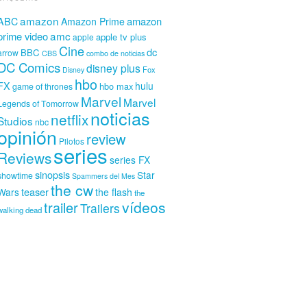
amazon
amazon
ABC
Amazon Prime
amc
prime video
apple tv plus
apple
Cine
dc
BBC
arrow
CBS
combo de noticias
DC Comics
disney plus
Fox
Disney
hbo
FX
hulu
hbo max
game of thrones
Marvel
Marvel
Legends of Tomorrow
noticias
netflix
Studios
nbc
opinión
review
Pilotos
series
Reviews
series FX
sinopsis
Star
showtime
Spammers del Mes
the cw
teaser
Wars
the flash
the
vídeos
trailer
Trailers
walking dead