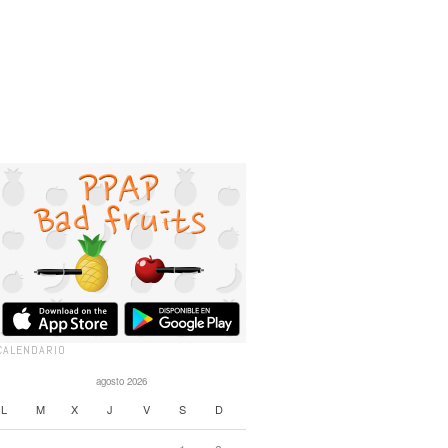
CALENDARIO
agosto 2026
L
M
X
J
V
S
D