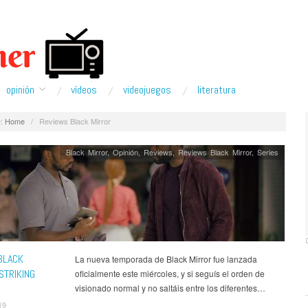
opinión
ví­deos
videojuegos
literatura
:
Home
/
Reviews Black Mirror
Black Mirror
,
Opinión
,
Reviews
,
Reviews Black Mirror
,
Series
BLACK
La nueva temporada de Black Mirror fue lanzada
STRIKING
oficialmente este miércoles, y si seguís el orden de
visionado normal y no saltáis entre los diferentes…
19