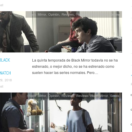
nat
Black Mirror
,
Opinión
,
Reviews
,
Reviews Black Mirror
,
Series
BLACK
La quinta temporada de Black Mirror todavía no se ha
estrenado, o mejor dicho, no se ha estrenado como
NATCH
suelen hacer las series normales. Pero…
29, 2018
nat
Black Mirror
,
Opinión
,
Reviews
,
Reviews Black Mirror
,
Series