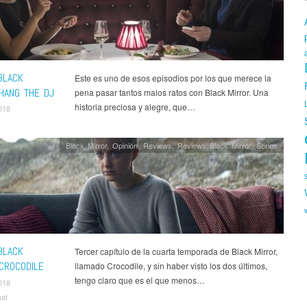
BLACK
Este es uno de esos episodios por los que merece la
 HANG THE DJ
pena pasar tantos malos ratos con Black Mirror. Una
historia preciosa y alegre, que…
018
Black Mirror
,
Opinión
,
Reviews
,
Reviews Black Mirror
,
Series
BLACK
Tercer capítulo de la cuarta temporada de Black Mirror,
 CROCODILE
llamado Crocodile, y sin haber visto los dos últimos,
tengo claro que es el que menos…
018
nat