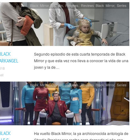
Black Mirror
,
Opinión
,
Reviews
,
Reviews Black Mirror
,
Series
BLACK
Segundo episodio de esta cuarta temporada de Black
 ARKANGEL
Mirror y que esta vez nos lleva a conocer la vida de una
joven y la de…
018
nat
Black Mirror
,
Opinión
,
Reviews
,
Reviews Black Mirror
,
Series
BLACK
Ha vuelto Black Mirror, la ya archiconocida antología de
Charlie Brooker nos recibe para despedir el año con