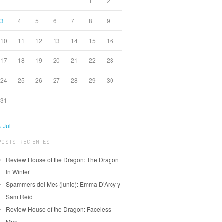
1
2
3
4
5
6
7
8
9
10
11
12
13
14
15
16
17
18
19
20
21
22
23
24
25
26
27
28
29
30
31
« Jul
POSTS RECIENTES
Review House of the Dragon: The Dragon
In Winter
Spammers del Mes (junio): Emma D’Arcy y
Sam Reid
Review House of the Dragon: Faceless
Men