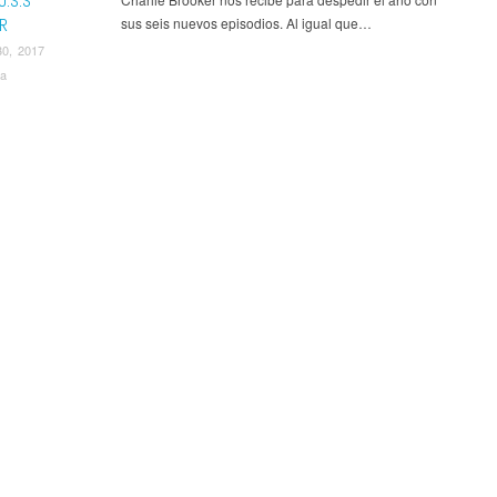
U.S.S
R
sus seis nuevos episodios. Al igual que…
30, 2017
va