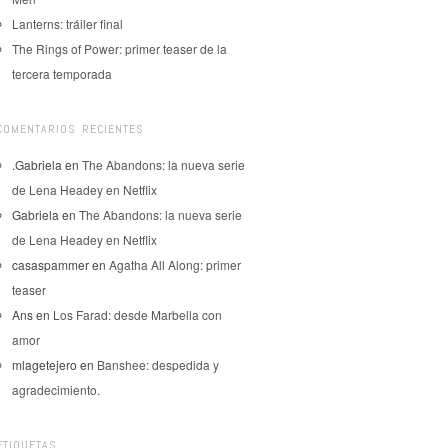
Lanterns: tráiler final
The Rings of Power: primer teaser de la
tercera temporada
COMENTARIOS RECIENTES
.Gabriela
en
The Abandons: la nueva serie
de Lena Headey en Netflix
Gabriela
en
The Abandons: la nueva serie
de Lena Headey en Netflix
casaspammer
en
Agatha All Along: primer
teaser
Ans
en
Los Farad: desde Marbella con
amor
mlagetejero
en
Banshee: despedida y
agradecimiento.
ETIQUETAS