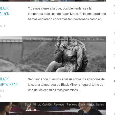
BLACK
Y damos cierre a la que, posiblemente, sea la
 BLACK
temporada más floja de Black Mirror. Esta temporada no
hemos explorado conceptos tan novedosos como en…
2018
Black Mirror
,
Opinión
,
Reviews
,
Reviews Black Mirror
,
Series
BLACK
Seguimos con nuestros análisis sobre los episodios de
 METALHEAD
la cuarta temporada de Black Mirror y llega el turno de
uno de los capítulos más polémicos…
018
va
Black Mirror
,
Opinión
,
Reviews
,
Reviews Black Mirror
,
Series