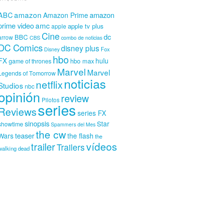
amazon
amazon
ABC
Amazon Prime
amc
prime video
apple tv plus
apple
Cine
dc
BBC
arrow
CBS
combo de noticias
DC Comics
disney plus
Fox
Disney
hbo
FX
hulu
hbo max
game of thrones
Marvel
Marvel
Legends of Tomorrow
noticias
netflix
Studios
nbc
opinión
review
Pilotos
series
Reviews
series FX
sinopsis
Star
showtime
Spammers del Mes
the cw
teaser
Wars
the flash
the
vídeos
trailer
Trailers
walking dead