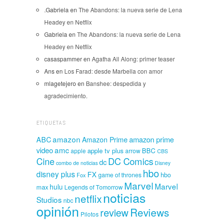
.Gabriela
en
The Abandons: la nueva serie de Lena
Headey en Netflix
Gabriela
en
The Abandons: la nueva serie de Lena
Headey en Netflix
casaspammer
en
Agatha All Along: primer teaser
Ans
en
Los Farad: desde Marbella con amor
mlagetejero
en
Banshee: despedida y
agradecimiento.
ETIQUETAS
amazon
amazon prime
ABC
Amazon Prime
amc
video
apple tv plus
BBC
apple
arrow
CBS
Cine
DC Comics
dc
combo de noticias
Disney
hbo
disney plus
FX
hbo
game of thrones
Fox
Marvel
Marvel
hulu
max
Legends of Tomorrow
noticias
netflix
Studios
nbc
opinión
Reviews
review
Pilotos