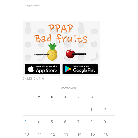
mlagetejero
CALENDARIO
agosto 2026
L
M
X
J
V
S
D
1
2
3
4
5
6
7
8
9
10
11
12
13
14
15
16