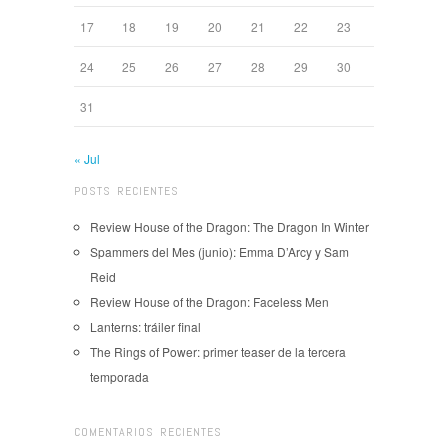
17
18
19
20
21
22
23
24
25
26
27
28
29
30
31
« Jul
POSTS RECIENTES
Review House of the Dragon: The Dragon In Winter
Spammers del Mes (junio): Emma D’Arcy y Sam
Reid
Review House of the Dragon: Faceless Men
Lanterns: tráiler final
The Rings of Power: primer teaser de la tercera
temporada
COMENTARIOS RECIENTES