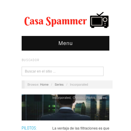
Menu
BUSCADOR
Browse:
Home
/
Series
/
Incorporated
Incorporated
,
Opinión
,
Pilotos
,
Series
PILOTOS:
La ventaja de las filtraciones es que