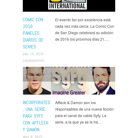
Sherlock
,
Silicon Valley
,
Supergirl
,
Supernatural
,
Teen
Wolf
,
The 100
,
The Big Bang Theory
,
The Expanse
,
The Flash
,
The Last Man on Earth
,
the Magicians
,
The
COMIC-CON
El evento fan por excelencia está
Man in the High Castle
,
The Originals
,
The Strain
,
The
2016:
cada vez más cerca. La Comic Con
Vampire Diaries
,
The Walking Dead
,
Vice Principals
,
PANELES
de San Diego celebrará su edición
Vikings
de 2016 los próximos días 21,…
DIARIOS DE
SERIES
julio 13, 2016
casaspammer
12 Monkeys
,
Alphas
,
Battlestar Galactica
,
Haven
,
Helix
,
Incorporated
,
Noticias
,
Opinión
,
Stargate
,
Stargate: Atlantis
,
Stargate: SG 1
,
Stargate: Universe
,
Z Nation
INCORPORATED
Affleck & Damon son los
, UNA SERIE
responsables de una nueva ficción
PARA SYFY
para el canal de cable Syfy. La
serie, a la que ya se le ha…
CON AFFLECK
Y DAMON.
abril 8, 2015