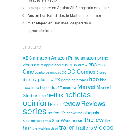
casaspammer
en
Agatha All Along: primer teaser
Ans
en
Los Farad: desde Marbella con amor
mlagetejero
en
Banshee: despedida y
agradecimiento.
ETIQUETAS
amazon
amazon prime
ABC
Amazon Prime
amc
video
apple tv plus
BBC
apple
arrow
CBS
Cine
DC Comics
dc
combo de noticias
Disney
hbo
disney plus
FX
hbo
game of thrones
Fox
Marvel
Marvel
hulu
max
Legends of Tomorrow
noticias
netflix
Studios
nbc
opinión
Reviews
review
Pilotos
series
sinopsis
series FX
showtime
the cw
teaser
Star Wars
the
Spammers del Mes
vídeos
trailer
Trailers
flash
the walking dead