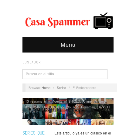
Menu
BUSCADOR
Browse:
Home
/
Series
/
El Embarcadero
13 reasons why
,
Agents of SHIELD
,
Anime
,
Arrow
,
Attack on Titan
,
Blindspot
,
BoJack Horseman
,
Dark
,
El
Embarcadero
,
Future Man
,
Goliath
,
Homeland
,
Las
Chicas del Cable
,
Lucifer
,
Marvel
,
Modern Family
,
Opinión
,
Ray Donovan
,
Series
,
Star Wars
,
Star Wars
Clone Wars
,
Star Wars Resistance
,
Supernatural
,
The
SERIES QUE
Este artículo ya es un clásico en el
Good Place
,
Vikings