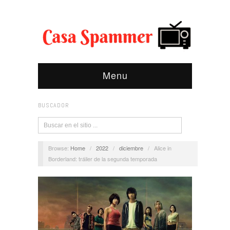
Menu
BUSCADOR
Browse:
Home
/
2022
/
diciembre
/
Alice in
Borderland: tráiler de la segunda temporada