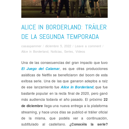
ALICE IN BORDERLAND: TRÁILER
DE LA SEGUNDA TEMPORADA
casaspammer
/
diciembre 5, 2022
/
Leave a comment
/
Alice in Borderland
,
Noticias
,
Series
,
Ví­deos
Una de las consecuencias del gran impacto que tuvo
, es que otras producciones
El Juego del Calamar
asiáticas de Netflix se beneficiaron del boom de esta
exitosa serie. Una de las que ganaron adeptos a raíz
de ese lanzamiento fue
, que fue
Alice in Borderland
bastante popular en la recta final de 2020, pero ganó
más audiencia todavía el año pasado. El próximo
22
de diciembre
llega una nueva entrega a la plataforma
streaming, y hace unos días se publicó el tráiler oficial
de la misma, que podéis ver a continuación,
subtitulado al castellano.
¿Conocéis la serie?