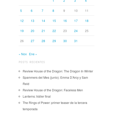
1
2
3
4
5
6
7
8
9
10
11
12
13
14
15
16
17
18
19
20
21
22
23
24
25
26
27
28
29
30
31
« Nov
Ene »
POSTS RECIENTES
Review House of the Dragon: The Dragon In Winter
Spammers del Mes (junio): Emma D’Arcy y Sam
Reid
Review House of the Dragon: Faceless Men
Lanterns: tráiler final
The Rings of Power: primer teaser de la tercera
temporada