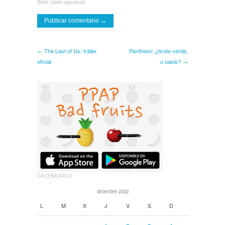
Web (dato opcional)
← The Last of Us: tráiler
Pantheon: ¿brote verde,
oficial
u oasis? →
CALENDARIO
diciembre 2022
L
M
X
J
V
S
D