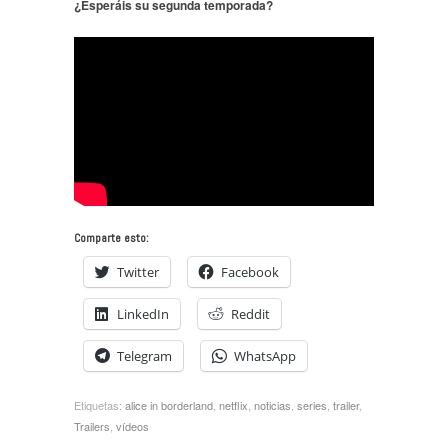
¿Esperáis su segunda temporada?
Comparte esto:
Twitter
Facebook
LinkedIn
Reddit
Telegram
WhatsApp
Etiquetas:
alice in borderland
,
netflix
,
noticias
,
series
,
trailer
,
Trailers
,
vídeos