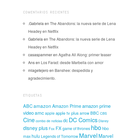
COMENTARIOS RECIENTES
.Gabriela
en
The Abandons: la nueva serie de Lena
Headey en Netflix
Gabriela
en
The Abandons: la nueva serie de Lena
Headey en Netflix
casaspammer
en
Agatha All Along: primer teaser
Ans
en
Los Farad: desde Marbella con amor
mlagetejero
en
Banshee: despedida y
agradecimiento.
ETIQUETAS
amazon
amazon prime
ABC
Amazon Prime
amc
video
apple tv plus
BBC
apple
arrow
CBS
Cine
DC Comics
dc
combo de noticias
Disney
hbo
disney plus
FX
hbo
game of thrones
Fox
Marvel
Marvel
hulu
max
Legends of Tomorrow