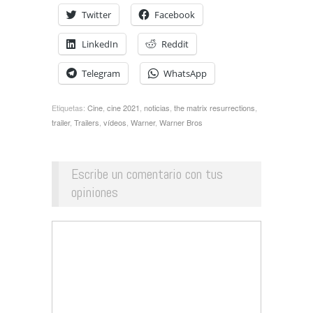
Twitter
Facebook
LinkedIn
Reddit
Telegram
WhatsApp
Etiquetas:
Cine
,
cine 2021
,
noticias
,
the matrix resurrections
,
trailer
,
Trailers
,
vídeos
,
Warner
,
Warner Bros
Escribe un comentario con tus
opiniones