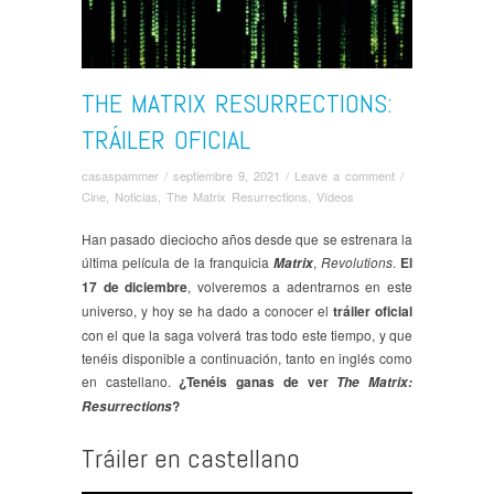
THE MATRIX RESURRECTIONS:
TRÁILER OFICIAL
casaspammer
/
septiembre 9, 2021
/
Leave a comment
/
Cine
,
Noticias
,
The Matrix Resurrections
,
Ví­deos
Han pasado dieciocho años desde que se estrenara la
última película de la franquicia
,
Revolutions
.
El
Matrix
17 de diciembre
, volveremos a adentrarnos en este
universo, y hoy se ha dado a conocer el
tráiler oficial
con el que la saga volverá tras todo este tiempo, y que
tenéis disponible a continuación, tanto en inglés como
en castellano.
¿Tenéis ganas de ver
The Matrix:
?
Resurrections
Tráiler en castellano