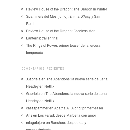
Review House of the Dragon: The Dragon In Winter
Spammers del Mes (junio): Emma D’Arcy y Sam
Reid
Review House of the Dragon: Faceless Men
Lanterns: tráiler final
The Rings of Power: primer teaser de la tercera
temporada
COMENTARIOS RECIENTES
.Gabriela
en
The Abandons: la nueva serie de Lena
Headey en Netflix
Gabriela
en
The Abandons: la nueva serie de Lena
Headey en Netflix
casaspammer
en
Agatha All Along: primer teaser
Ans
en
Los Farad: desde Marbella con amor
mlagetejero
en
Banshee: despedida y
agradecimiento.