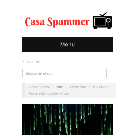
Menu
BUSCADOR
Browse:
Home
/
2021
/
septiembre
/
The Matrix
Resurrections: tráiler oficial