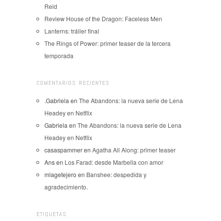
Reid
Review House of the Dragon: Faceless Men
Lanterns: tráiler final
The Rings of Power: primer teaser de la tercera
temporada
COMENTARIOS RECIENTES
.Gabriela
en
The Abandons: la nueva serie de Lena
Headey en Netflix
Gabriela
en
The Abandons: la nueva serie de Lena
Headey en Netflix
casaspammer
en
Agatha All Along: primer teaser
Ans
en
Los Farad: desde Marbella con amor
mlagetejero
en
Banshee: despedida y
agradecimiento.
ETIQUETAS