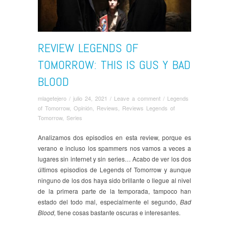
REVIEW LEGENDS OF
TOMORROW: THIS IS GUS Y BAD
BLOOD
mlagetejero
/
julio 24, 2021
/
Leave a comment
/
Legends
of Tomorrow
,
Opinión
,
Reviews
,
Reviews Legends of
Tomorrow
,
Series
Analizamos dos episodios en esta review, porque es
verano e incluso los spammers nos vamos a veces a
lugares sin internet y sin series… Acabo de ver los dos
últimos episodios de Legends of Tomorrow y aunque
ninguno de los dos haya sido brillante o llegue al nivel
de la primera parte de la temporada, tampoco han
estado del todo mal, especialmente el segundo,
Bad
Blood,
tiene cosas bastante oscuras e interesantes.