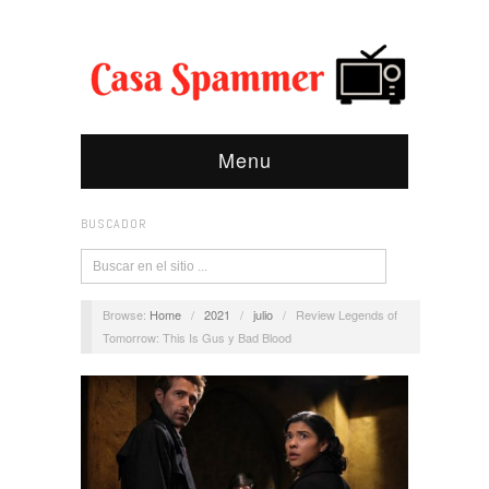
Menu
BUSCADOR
Browse:
Home
/
2021
/
julio
/
Review Legends of
Tomorrow: This Is Gus y Bad Blood