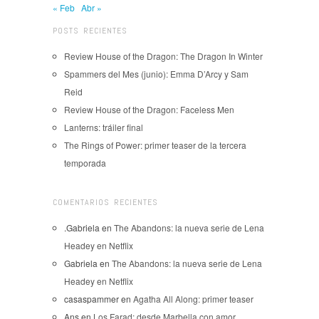
« Feb
Abr »
POSTS RECIENTES
Review House of the Dragon: The Dragon In Winter
Spammers del Mes (junio): Emma D’Arcy y Sam
Reid
Review House of the Dragon: Faceless Men
Lanterns: tráiler final
The Rings of Power: primer teaser de la tercera
temporada
COMENTARIOS RECIENTES
.Gabriela
en
The Abandons: la nueva serie de Lena
Headey en Netflix
Gabriela
en
The Abandons: la nueva serie de Lena
Headey en Netflix
casaspammer
en
Agatha All Along: primer teaser
Ans
en
Los Farad: desde Marbella con amor