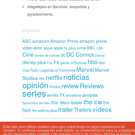
mlagetejero
en
Banshee: despedida y
agradecimiento.
ETIQUETAS
amazon
amazon prime
ABC
Amazon Prime
amc
video
apple tv plus
BBC
apple
arrow
CBS
Cine
DC Comics
dc
combo de noticias
Disney
hbo
disney plus
FX
hbo
game of thrones
Fox
Marvel
Marvel
hulu
max
Legends of Tomorrow
noticias
netflix
Studios
nbc
opinión
Reviews
review
Pilotos
series
sinopsis
series FX
showtime
the cw
teaser
Star Wars
the
Spammers del Mes
vídeos
trailer
Trailers
flash
the walking dead
Este sitio web utiliza cookies para que usted tenga la mejor experiencia de
CasaSpammer © 2026
usuario. Si continúa navegando está dando su consentimiento para la aceptació
de las mencionadas cookies y de nuestra
política de cookies
, pinche el enlace