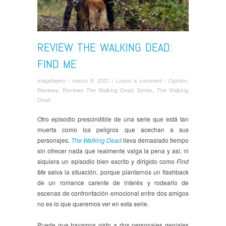
REVIEW THE WALKING DEAD:
FIND ME
mlagetejero
/
marzo 9, 2021
/
Leave a comment
/
Opinión
,
Reviews
,
Reviews The Walking Dead
,
Series
,
The Walking
Dead
Otro episodio prescindible de una serie que está tan
muerta como los peligros que acechan a sus
personajes.
The Walking Dead
lleva demasiado tiempo
sin ofrecer nada que realmente valga la pena y así, ni
siquiera un episodio bien escrito y dirigido como
Find
Me
salva la situación, porque plantarnos un flashback
de un romance carente de interés y rodearlo de
escenas de confrontación emocional entre dos amigos
no es lo que queremos ver en esta serie.
Puede que hayamos visto a dos personajes geniales