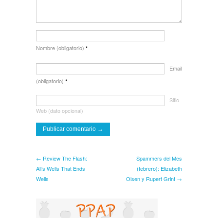
Nombre (obligatorio)
*
Email
(obligatorio)
*
Sitio
Web (dato opcional)
← Review The Flash:
Spammers del Mes
All’s Wells That Ends
(febrero): Elizabeth
Wells
Olsen y Rupert Grint →