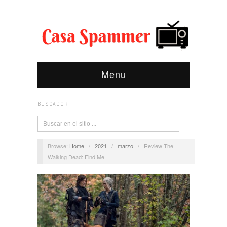
Menu
BUSCADOR
Browse:
Home
/
2021
/
marzo
/
Review The
Walking Dead: Find Me