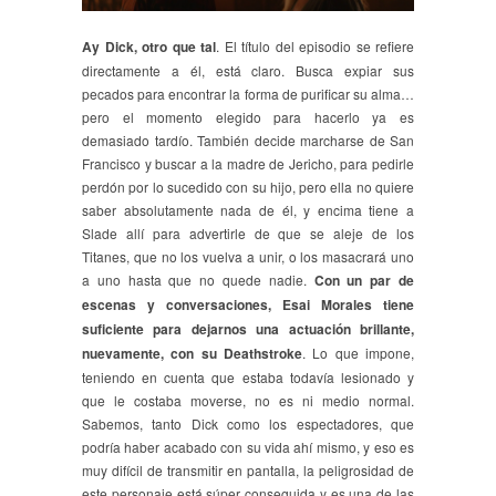
Ay Dick, otro que tal
. El título del episodio se refiere
directamente a él, está claro. Busca expiar sus
pecados para encontrar la forma de purificar su alma…
pero el momento elegido para hacerlo ya es
demasiado tardío. También decide marcharse de San
Francisco y buscar a la madre de Jericho, para pedirle
perdón por lo sucedido con su hijo, pero ella no quiere
saber absolutamente nada de él, y encima tiene a
Slade allí para advertirle de que se aleje de los
Titanes, que no los vuelva a unir, o los masacrará uno
a uno hasta que no quede nadie.
Con un par de
escenas y conversaciones, Esai Morales tiene
suficiente para dejarnos una actuación brillante,
nuevamente, con su Deathstroke
. Lo que impone,
teniendo en cuenta que estaba todavía lesionado y
que le costaba moverse, no es ni medio normal.
Sabemos, tanto Dick como los espectadores, que
podría haber acabado con su vida ahí mismo, y eso es
muy difícil de transmitir en pantalla, la peligrosidad de
este personaje está súper conseguida y es una de las