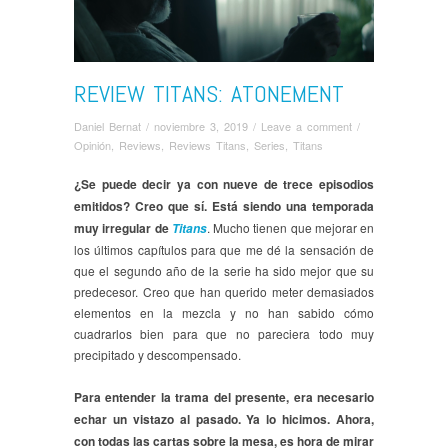
REVIEW TITANS: ATONEMENT
Daniel Bernat
/
noviembre 3, 2019
/
Leave a comment
/
Opinión
,
Reviews
,
Reviews Titans
,
Series
,
Titans
¿Se puede decir ya con nueve de trece episodios
emitidos? Creo que sí. Está siendo una temporada
muy irregular de
. Mucho tienen que mejorar en
Titans
los últimos capítulos para que me dé la sensación de
que el segundo año de la serie ha sido mejor que su
predecesor. Creo que han querido meter demasiados
elementos en la mezcla y no han sabido cómo
cuadrarlos bien para que no pareciera todo muy
precipitado y descompensado.
Para entender la trama del presente, era necesario
echar un vistazo al pasado. Ya lo hicimos. Ahora,
con todas las cartas sobre la mesa, es hora de mirar