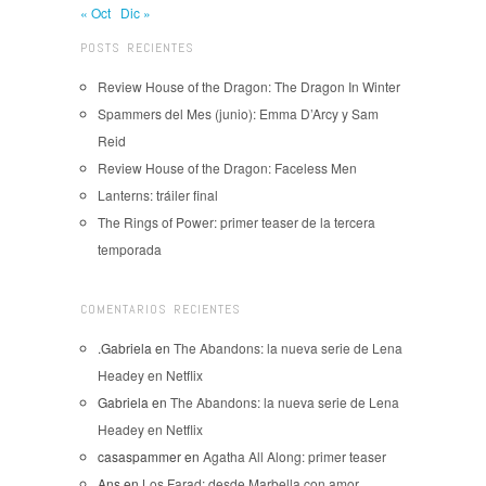
« Oct
Dic »
POSTS RECIENTES
Review House of the Dragon: The Dragon In Winter
Spammers del Mes (junio): Emma D’Arcy y Sam
Reid
Review House of the Dragon: Faceless Men
Lanterns: tráiler final
The Rings of Power: primer teaser de la tercera
temporada
COMENTARIOS RECIENTES
.Gabriela
en
The Abandons: la nueva serie de Lena
Headey en Netflix
Gabriela
en
The Abandons: la nueva serie de Lena
Headey en Netflix
casaspammer
en
Agatha All Along: primer teaser
Ans
en
Los Farad: desde Marbella con amor