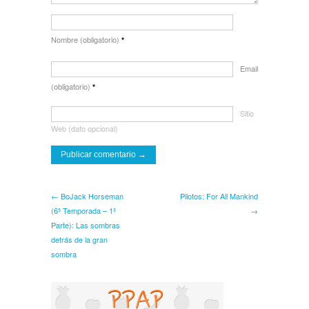
Nombre (obligatorio)
*
Email
(obligatorio)
*
Sitio
Web (dato opcional)
← BoJack Horseman
Pilotos: For All Mankind
(6ª Temporada – 1ª
→
Parte): Las sombras
detrás de la gran
sombra