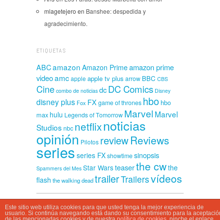
mlagetejero
en
Banshee: despedida y
agradecimiento.
ETIQUETAS
amazon
amazon prime
ABC
Amazon Prime
amc
video
apple tv plus
BBC
apple
arrow
CBS
Cine
DC Comics
dc
combo de noticias
Disney
hbo
disney plus
FX
hbo
game of thrones
Fox
Marvel
Marvel
hulu
max
Legends of Tomorrow
noticias
netflix
Studios
nbc
opinión
Reviews
review
Pilotos
series
sinopsis
series FX
showtime
the cw
teaser
Star Wars
the
Spammers del Mes
vídeos
trailer
Trailers
flash
the walking dead
Este sitio web utiliza cookies para que usted tenga la mejor experiencia de
CasaSpammer © 2026
usuario. Si continúa navegando está dando su consentimiento para la aceptació
de las mencionadas cookies y de nuestra
política de cookies
, pinche el enlace