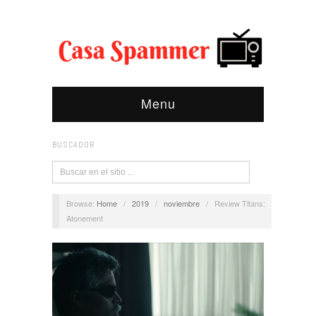
Menu
BUSCADOR
Browse:
Home
/
2019
/
noviembre
/
Review Titans:
Atonement