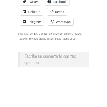
Twitter
Facebook
LinkedIn
Reddit
Telegram
WhatsApp
Etiquetas:
dc
,
DC Comics
,
dc universe
,
opinión
,
review
,
Reviews
,
reviews titans
,
series
,
titans
,
titans 2x09
Escribe un comentario con tus
opiniones