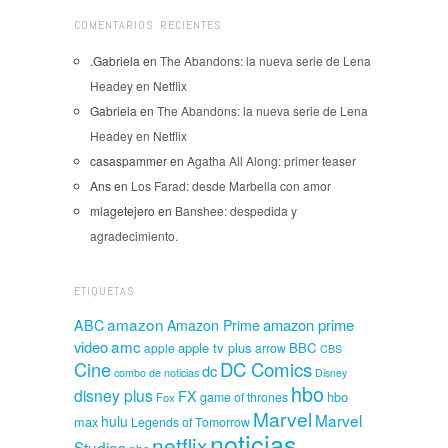
COMENTARIOS RECIENTES
.Gabriela
en
The Abandons: la nueva serie de Lena
Headey en Netflix
Gabriela
en
The Abandons: la nueva serie de Lena
Headey en Netflix
casaspammer
en
Agatha All Along: primer teaser
Ans
en
Los Farad: desde Marbella con amor
mlagetejero
en
Banshee: despedida y
agradecimiento.
ETIQUETAS
amazon
amazon prime
ABC
Amazon Prime
amc
video
apple tv plus
BBC
apple
arrow
CBS
Cine
DC Comics
dc
combo de noticias
Disney
hbo
disney plus
FX
hbo
game of thrones
Fox
Marvel
Marvel
hulu
max
Legends of Tomorrow
noticias
netflix
Studios