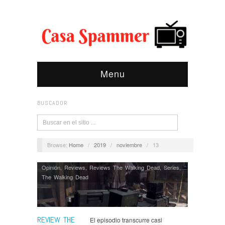
Menu
BUSCADOR
Browse:
Home
/
2019
/
noviembre
/
13
Opinión
,
Reviews
,
Reviews The Walking Dead
,
Series
,
The Walking Dead
REVIEW THE
El episodio transcurre casi