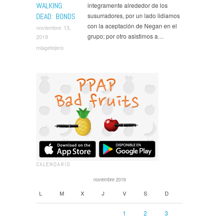
WALKING
integramente alrededor de los
DEAD: BONDS
susurradores, por un lado lidiamos
con la aceptación de Negan en el
noviembre 13,
grupo; por otro asistimos a…
2019
mlagetejero
CALENDARIO
noviembre 2019
L
M
X
J
V
S
D
1
2
3