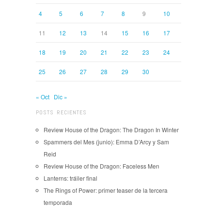
4
5
6
7
8
9
10
11
12
13
14
15
16
17
18
19
20
21
22
23
24
25
26
27
28
29
30
« Oct
Dic »
POSTS RECIENTES
Review House of the Dragon: The Dragon In Winter
Spammers del Mes (junio): Emma D’Arcy y Sam
Reid
Review House of the Dragon: Faceless Men
Lanterns: tráiler final
The Rings of Power: primer teaser de la tercera
temporada