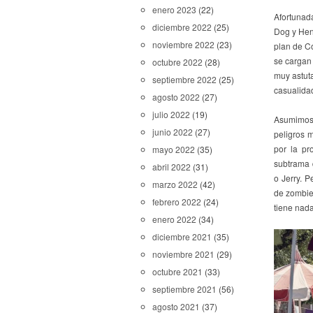
enero 2023
(22)
Afortunad
diciembre 2022
(25)
Dog y Henr
noviembre 2022
(23)
plan de Co
se cargan
octubre 2022
(28)
muy astuta
septiembre 2022
(25)
casualidad
agosto 2022
(27)
julio 2022
(19)
Asumimos 
junio 2022
(27)
peligros 
por la p
mayo 2022
(35)
subtrama 
abril 2022
(31)
o Jerry. P
marzo 2022
(42)
de zombie
febrero 2022
(24)
tiene nada
enero 2022
(34)
diciembre 2021
(35)
noviembre 2021
(29)
octubre 2021
(33)
septiembre 2021
(56)
agosto 2021
(37)