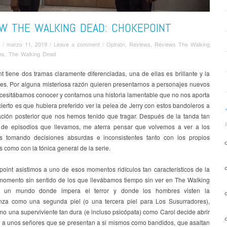
EW THE WALKING DEAD: CHOKEPOINT
/
marzo 11, 2019
/
Leave a comment
/
Opinión
,
Reviews
,
Reviews The Walking
es
,
The Walking Dead
 tiene dos tramas claramente diferenciadas, una de ellas es brillante y la
o es. Por alguna misteriosa razón quieren presentarnos a personajes nuevos
cesitábamos conocer y contarnos una historia lamentable que no nos aporta
ierto es que hubiera preferido ver la pelea de Jerry con estos bandoleros a
ación posterior que nos hemos tenido que tragar.
Después de la tanda tan
 de episodios que llevamos, me aterra pensar que volvemos a ver a los
s tomando decisiones absurdas e inconsistentes tanto con los propios
 como con la tónica general de la serie.
oint asistimos a uno de esos momentos ridículos tan característicos de la
 momento sin sentido de los que llevábamos tiempo sin ver en The Walking
 un mundo donde impera el terror y donde los hombres visten la
nza como una segunda piel (o una tercera piel para Los Susurradores),
o una superviviente tan dura (e incluso psicópata) como Carol decide abrir
s a unos señores que se presentan a si mismos como bandidos, que asaltan