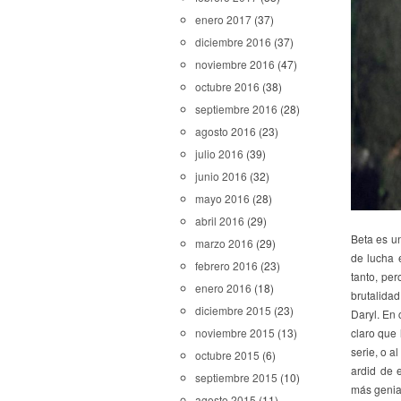
enero 2017
(37)
diciembre 2016
(37)
noviembre 2016
(47)
octubre 2016
(38)
septiembre 2016
(28)
agosto 2016
(23)
julio 2016
(39)
junio 2016
(32)
mayo 2016
(28)
abril 2016
(29)
Beta es un
marzo 2016
(29)
de lucha 
febrero 2016
(23)
tanto, per
enero 2016
(18)
brutalidad
diciembre 2015
(23)
Daryl. En
claro que 
noviembre 2015
(13)
serie, o a
octubre 2015
(6)
ardid de 
septiembre 2015
(10)
más genial
agosto 2015
(11)