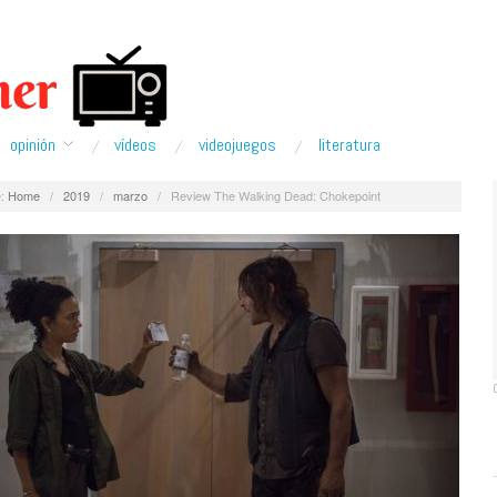
opinión
ví­deos
videojuegos
literatura
:
Home
/
2019
/
marzo
/
Review The Walking Dead: Chokepoint