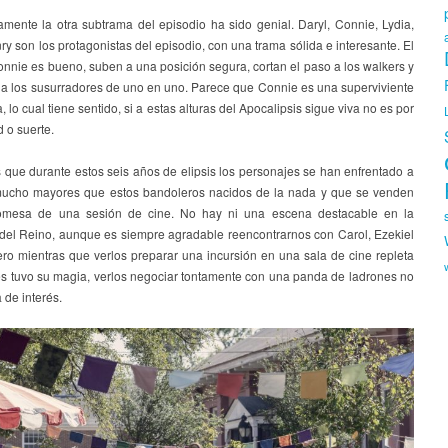
amente la otra subtrama del episodio ha sido genial. Daryl, Connie, Lydia,
y son los protagonistas del episodio, con una trama sólida e interesante. El
nnie es bueno, suben a una posición segura, cortan el paso a los walkers y
 a los susurradores de uno en uno. Parece que Connie es una superviviente
, lo cual tiene sentido, si a estas alturas del Apocalipsis sigue viva no es por
 o suerte.
que durante estos seis años de elipsis los personajes se han enfrentado a
mucho mayores que estos bandoleros nacidos de la nada y que se venden
romesa de una sesión de cine. No hay ni una escena destacable en la
del Reino, aunque es siempre agradable reencontrarnos con Carol, Ezekiel
ero mientras que verlos preparar una incursión en una sala de cine repleta
s tuvo su magia, verlos negociar tontamente con una panda de ladrones no
 de interés.