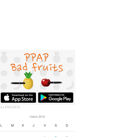
CALENDARIO
marzo 2019
L
M
X
J
V
S
D