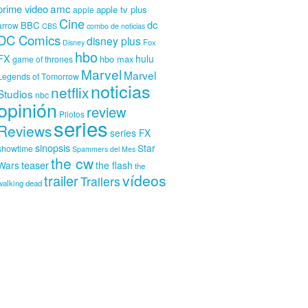
amc
prime video
apple tv plus
apple
Cine
dc
BBC
arrow
CBS
combo de noticias
DC Comics
disney plus
Fox
Disney
hbo
FX
hulu
hbo max
game of thrones
Marvel
Marvel
Legends of Tomorrow
noticias
netflix
Studios
nbc
opinión
review
Pilotos
series
Reviews
series FX
sinopsis
Star
showtime
Spammers del Mes
the cw
teaser
Wars
the flash
the
vídeos
trailer
Trailers
walking dead