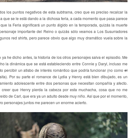
dos los puntos negativos de esta subtrama, creo que es preciso recalcar la
ia que se le está dando a la dichosa feria, a cada momento que pasa parece
que la Feria significará un punto álgido en la temporada, quizás la muerte
personaje importante del Reino o quizás sólo veamos a Los Susurradores
lgunos red shirts, pero parece obvio que algo muy dramático vuela sobre la
ya he dicho antes, la historia de los otros personajes salva el episodio. Me
ho la dinámica que se está estableciendo entre Connie y Daryl, incluso me
do percibir un atisbo de interés romántico que podría funcionar (no como
el
sita). Por su parte el romance de Lydia y Henry está bien dibujado, es un
amiento adolescente entre dos personas que necesitan compañía y afecto.
 creer que Henry pierda la cabeza por esta muchacha, cosa que no me
eído de Carl, que era ya un adulto desde muy niño. Así que por el momento,
tro personajes juntos me parecen un enorme acierto.