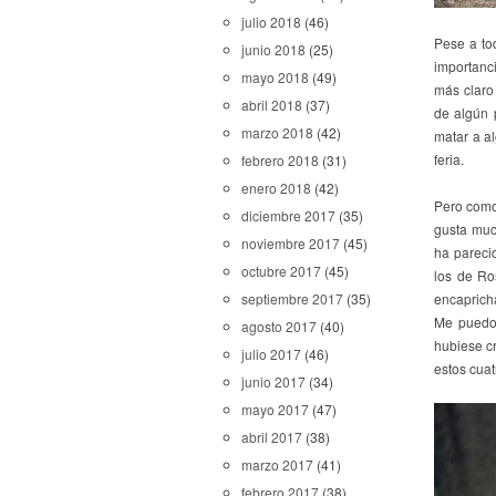
julio 2018
(46)
Pese a to
junio 2018
(25)
importanc
mayo 2018
(49)
más claro 
abril 2018
(37)
de algún 
marzo 2018
(42)
matar a a
feria.
febrero 2018
(31)
enero 2018
(42)
Pero como 
diciembre 2017
(35)
gusta muc
noviembre 2017
(45)
ha pareci
octubre 2017
(45)
los de Ro
encaprich
septiembre 2017
(35)
Me puedo
agosto 2017
(40)
hubiese cr
julio 2017
(46)
estos cua
junio 2017
(34)
mayo 2017
(47)
abril 2017
(38)
marzo 2017
(41)
febrero 2017
(38)