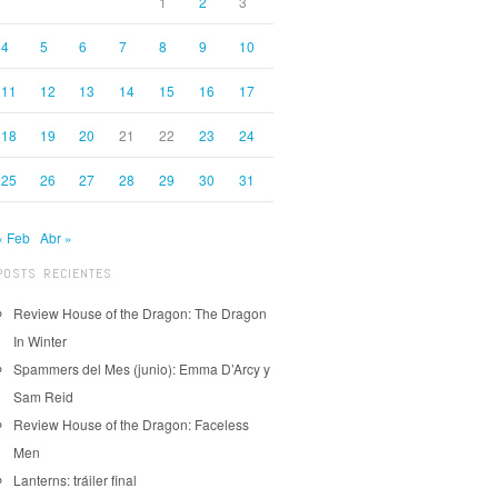
1
2
3
4
5
6
7
8
9
10
11
12
13
14
15
16
17
18
19
20
21
22
23
24
25
26
27
28
29
30
31
« Feb
Abr »
POSTS RECIENTES
Review House of the Dragon: The Dragon
In Winter
Spammers del Mes (junio): Emma D’Arcy y
Sam Reid
Review House of the Dragon: Faceless
Men
Lanterns: tráiler final