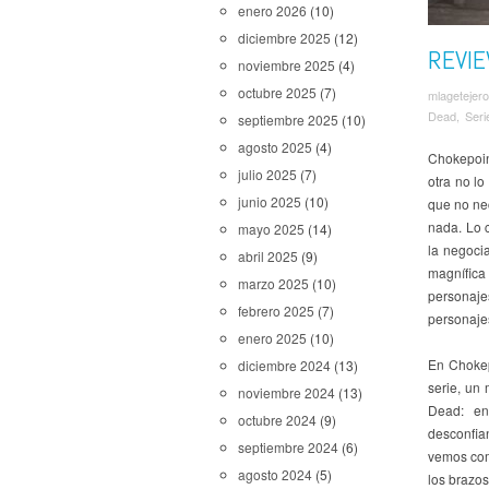
enero 2026
(10)
diciembre 2025
(12)
REVI
noviembre 2025
(4)
octubre 2025
(7)
mlagetejero
Dead
,
Seri
septiembre 2025
(10)
agosto 2025
(4)
Chokepoint
julio 2025
(7)
otra no l
junio 2025
(10)
que no ne
nada. Lo c
mayo 2025
(14)
la negoci
abril 2025
(9)
magnífica
marzo 2025
(10)
personaje
febrero 2025
(7)
personajes
enero 2025
(10)
En Chokep
diciembre 2024
(13)
serie, un
noviembre 2024
(13)
Dead: en
octubre 2024
(9)
desconfia
septiembre 2024
(6)
vemos com
agosto 2024
(5)
los brazo