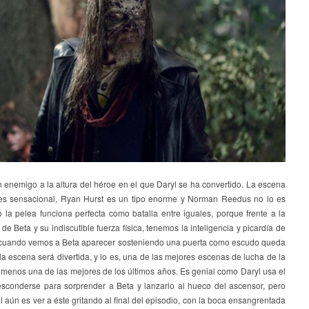
 enemigo a la altura del héroe en el que Daryl se ha convertido. La escena
es sensacional, Ryan Hurst es un tipo enorme y Norman Reedus no lo es
o la pelea funciona perfecta como batalla entre iguales, porque frente a la
 de Beta y su indiscutible fuerza física, tenemos la inteligencia y picardía de
 cuando vemos a Beta aparecer sosteniendo una puerta como escudo queda
la escena será divertida, y lo es, una de las mejores escenas de lucha de la
l menos una de las mejores de los últimos años. Es genial como Daryl usa el
esconderse para sorprender a Beta y lanzarlo al hueco del ascensor, pero
 aún es ver a éste gritando al final del episodio, con la boca ensangrentada