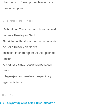
The Rings of Power: primer teaser de la
tercera temporada
COMENTARIOS RECIENTES
.Gabriela
en
The Abandons: la nueva serie
de Lena Headey en Netflix
Gabriela
en
The Abandons: la nueva serie
de Lena Headey en Netflix
casaspammer
en
Agatha All Along: primer
teaser
Ans
en
Los Farad: desde Marbella con
amor
mlagetejero
en
Banshee: despedida y
agradecimiento.
ETIQUETAS
amazon
amazon
ABC
Amazon Prime