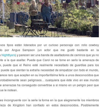
vos tipos están liderados por un curioso personaje con rollo cowboy
tado por
Angus Sampson (un actor que me gustó bastante en la
a
Nightflyers
) y parecen ser una banda de asaltadores de caminos que ya no
nte a la que asaltar. Puede que Carol no se tome en serio la amenaza de
e, puede que el Reino esté realmente necesitado de guardias para los
 puede que sientan la extraña necesidad de simpatizar con todo el mundo,
arece raro que acepten en su importantísima feria a unos desconocidos que
robablemente sean peligrosos… cualquiera que éste vivo en ese mundo
e amenazas ha conseguido convertirse a si mismo en un peligro peor que
que le rodean.
es incongruente con la serie la forma en la que alegremente los miembros
aleza de Kingdom han confiado en estos desconocidos. Posiblemente