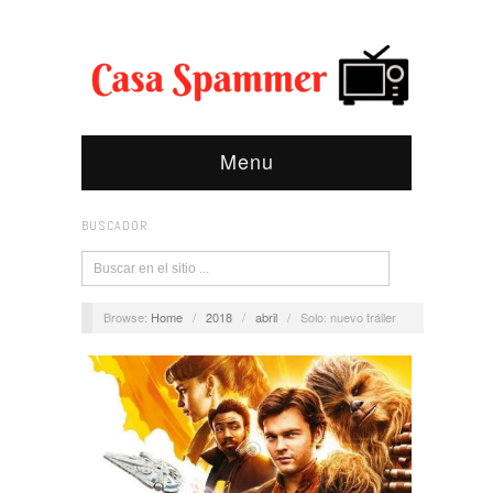
Menu
BUSCADOR
Browse:
Home
/
2018
/
abril
/
Solo: nuevo tráiler