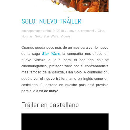
SOLO: NUEVO TRÁILER
casaspammer
/
abril 9, 2018
/
Leave a comment
/
Cine
,
Noticias
,
Solo
,
Star Wars
,
Ví­deos
Cuando queda poco más de un mes para ver lo nuevo
de la saga
, la compañía nos ofrece un
Star Wars
nuevo vistazo al que será el segundo spin-off
cinematográfico, protagonizado por el contrabandista
más famoso de la galaxia,
Han Solo
. A continuación,
podéis ver el
nuevo tráiler
, tanto en inglés como en
castellano. El estreno en nuestro país está previsto
para el día
23 de mayo
.
Tráiler en castellano