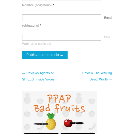
Nombre (obligatorio)
*
Email
(obligatorio)
*
Sitio
Web (dato opcional)
← Reviews Agents of
Review The Walking
SHIELD: Inside Voices
Dead: Worth →