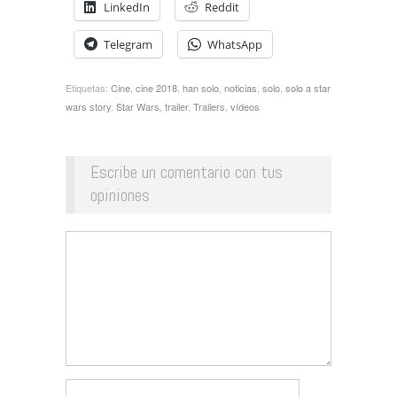
LinkedIn
Reddit
Telegram
WhatsApp
Etiquetas:
Cine
,
cine 2018
,
han solo
,
noticias
,
solo
,
solo a star
wars story
,
Star Wars
,
trailer
,
Trailers
,
vídeos
Escribe un comentario con tus
opiniones