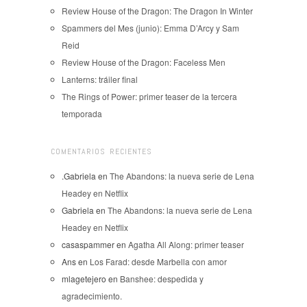
Review House of the Dragon: The Dragon In Winter
Spammers del Mes (junio): Emma D’Arcy y Sam
Reid
Review House of the Dragon: Faceless Men
Lanterns: tráiler final
The Rings of Power: primer teaser de la tercera
temporada
COMENTARIOS RECIENTES
.Gabriela
en
The Abandons: la nueva serie de Lena
Headey en Netflix
Gabriela
en
The Abandons: la nueva serie de Lena
Headey en Netflix
casaspammer
en
Agatha All Along: primer teaser
Ans
en
Los Farad: desde Marbella con amor
mlagetejero
en
Banshee: despedida y
agradecimiento.