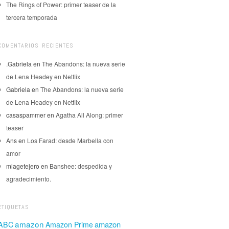
The Rings of Power: primer teaser de la
tercera temporada
COMENTARIOS RECIENTES
.Gabriela
en
The Abandons: la nueva serie
de Lena Headey en Netflix
Gabriela
en
The Abandons: la nueva serie
de Lena Headey en Netflix
casaspammer
en
Agatha All Along: primer
teaser
Ans
en
Los Farad: desde Marbella con
amor
mlagetejero
en
Banshee: despedida y
agradecimiento.
ETIQUETAS
amazon
amazon
ABC
Amazon Prime