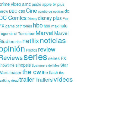
amc
prime video
apple tv plus
apple
Cine
dc
BBC
arrow
CBS
combo de noticias
DC Comics
disney plus
Fox
Disney
hbo
FX
hulu
hbo max
game of thrones
Marvel
Marvel
Legends of Tomorrow
noticias
netflix
Studios
nbc
opinión
review
Pilotos
series
Reviews
series FX
sinopsis
Star
showtime
Spammers del Mes
the cw
teaser
Wars
the flash
the
vídeos
trailer
Trailers
walking dead