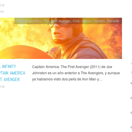
018
mer
Captain América: The First Avenger
,
Cine
,
Marvel
,
Opinión
,
Reviews
 INFINITY
Captain America: The First Avenger (2011) de Joe
PTAIN AMERICA
Johnston es un año anterior a The Avengers, y aunque
ST AVENGER
ya habíamos visto dos pelis de Iron Man y…
018