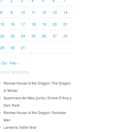
1
2
3
4
5
6
7
8
9
10
11
12
13
14
15
16
17
18
19
20
21
22
23
24
25
26
27
28
29
30
31
« Dic
Feb »
POSTS RECIENTES
Review House of the Dragon: The Dragon
In Winter
Spammers del Mes (junio): Emma D’Arcy y
Sam Reid
Review House of the Dragon: Faceless
Men
Lanterns: tráiler final