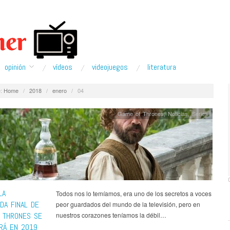
opinión
ví­deos
videojuegos
literatura
:
Home
/
2018
/
enero
/
04
Game of Thrones
,
Noticias
,
Series
LA
Todos nos lo temíamos, era uno de los secretos a voces
DA FINAL DE
peor guardados del mundo de la televisión, pero en
 THRONES SE
nuestros corazones teníamos la débil…
RÁ EN 2019