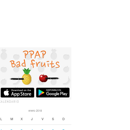
CALENDARIO
enero 2018
L
M
X
J
V
S
D