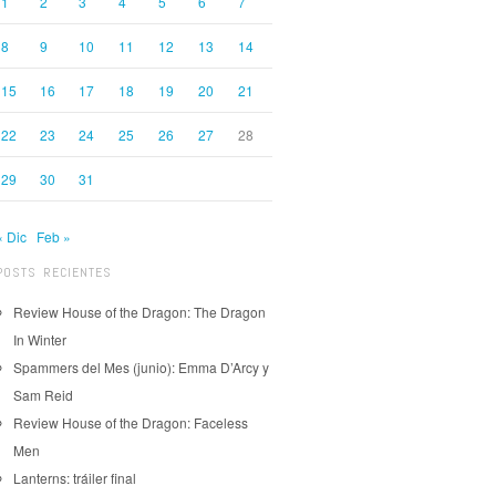
1
2
3
4
5
6
7
8
9
10
11
12
13
14
15
16
17
18
19
20
21
22
23
24
25
26
27
28
29
30
31
« Dic
Feb »
POSTS RECIENTES
Review House of the Dragon: The Dragon
In Winter
Spammers del Mes (junio): Emma D’Arcy y
Sam Reid
Review House of the Dragon: Faceless
Men
Lanterns: tráiler final