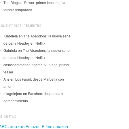
The Rings of Power: primer teaser de la
tercera temporada
COMENTARIOS RECIENTES
.Gabriela
en
The Abandons: la nueva serie
de Lena Headey en Netflix
Gabriela
en
The Abandons: la nueva serie
de Lena Headey en Netflix
casaspammer
en
Agatha All Along: primer
teaser
Ans
en
Los Farad: desde Marbella con
amor
mlagetejero
en
Banshee: despedida y
agradecimiento.
ETIQUETAS
amazon
amazon
ABC
Amazon Prime