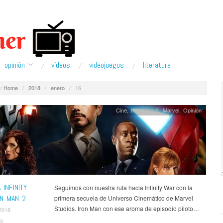
opinión
ví­deos
videojuegos
literatura
:
Home
/
2018
/
enero
/
16
Cine
,
Iron Man 2
,
Marvel
,
Opinión
 INFINITY
Seguimos con nuestra ruta hacia Infinity War con la
ON MAN 2
primera secuela de Universo Cinemático de Marvel
Studios. Iron Man con ese aroma de episodio piloto…
2018
va