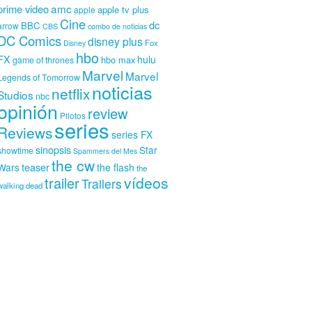
amc
prime video
apple tv plus
apple
Cine
dc
BBC
arrow
CBS
combo de noticias
DC Comics
disney plus
Fox
Disney
hbo
FX
hulu
hbo max
game of thrones
Marvel
Marvel
Legends of Tomorrow
noticias
netflix
Studios
nbc
opinión
review
Pilotos
series
Reviews
series FX
sinopsis
Star
showtime
Spammers del Mes
the cw
teaser
Wars
the flash
the
vídeos
trailer
Trailers
walking dead