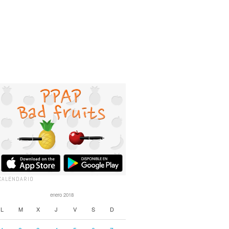
CALENDARIO
enero 2018
L
M
X
J
V
S
D