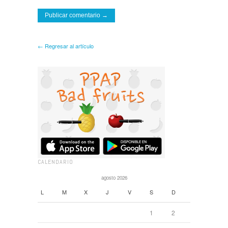
← Regresar al artículo
CALENDARIO
agosto 2026
L
M
X
J
V
S
D
1
2