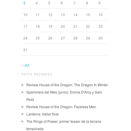
3
4
5
6
7
8
9
10
11
12
13
14
15
16
17
18
19
20
21
22
23
24
25
26
27
28
29
30
31
« Jul
POSTS RECIENTES
Review House of the Dragon: The Dragon In Winter
Spammers del Mes (junio): Emma D’Arcy y Sam
Reid
Review House of the Dragon: Faceless Men
Lanterns: tráiler final
The Rings of Power: primer teaser de la tercera
temporada