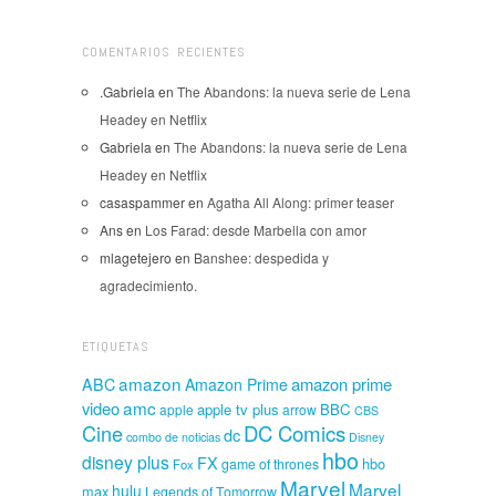
COMENTARIOS RECIENTES
.Gabriela
en
The Abandons: la nueva serie de Lena
Headey en Netflix
Gabriela
en
The Abandons: la nueva serie de Lena
Headey en Netflix
casaspammer
en
Agatha All Along: primer teaser
Ans
en
Los Farad: desde Marbella con amor
mlagetejero
en
Banshee: despedida y
agradecimiento.
ETIQUETAS
amazon
amazon prime
ABC
Amazon Prime
amc
video
apple tv plus
BBC
apple
arrow
CBS
Cine
DC Comics
dc
combo de noticias
Disney
hbo
disney plus
FX
hbo
game of thrones
Fox
Marvel
Marvel
hulu
max
Legends of Tomorrow