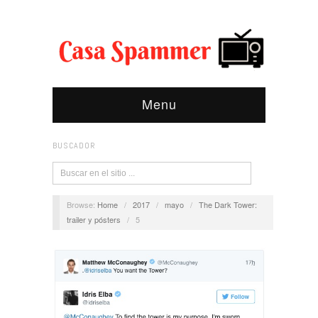
Menu
BUSCADOR
Browse:
Home
/
2017
/
mayo
/
The Dark Tower:
trailer y pósters
/
5