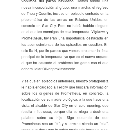
volvimos del parón navideño
. Hemos tenido una
nueva incorporación al grupo, una marcha, el regreso
de Thea y Quentin, incluso un episodio centrado en la
problemática de las armas en Estados Unidos, en
concreto en Star City. Pero no había habido ninguno
en el que los enemigos de esta temporada,
Vigilante y
Prometheus,
tuvieran una importancia destacada en
los acontecimientos de los episodios en cuestión. En
este 5×14, por fin parece que vamos a retomar la línea
principal de la temporada, ya que es el nuevo arquero
el que ha causado el problema tan gordo con el que
deberá lidiar Oliver próximamente.
Y es que en episodios anteriores, nuestro protagonista
le había encargado a Felicity que buscara información
sobre los orígenes de Prometheus, en concreto, la
localización de su madre biológica, a la que hace una
visita el alcalde de Star City en el cold opening, que
resulta infructuosa, porque ella se niega a decir una
palabra sobre su hijo. Sigo dudando de que
Prometheus sea un “él”, y si termina siendo un “ella”,
tengo que decir que lo están ocultando bastante bien,