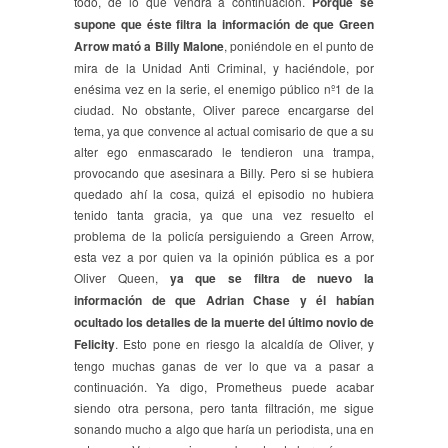
todo, de lo que vendrá a continuación.
Porque se
supone que éste filtra la información de que Green
Arrow mató a Billy Malone
, poniéndole en el punto de
mira de la Unidad Anti Criminal, y haciéndole, por
enésima vez en la serie, el enemigo público nº1 de la
ciudad. No obstante, Oliver parece encargarse del
tema, ya que convence al actual comisario de que a su
alter ego enmascarado le tendieron una trampa,
provocando que asesinara a Billy. Pero si se hubiera
quedado ahí la cosa, quizá el episodio no hubiera
tenido tanta gracia, ya que una vez resuelto el
problema de la policía persiguiendo a Green Arrow,
esta vez a por quien va la opinión pública es a por
Oliver Queen,
ya que se filtra de nuevo la
información de que Adrian Chase y él habían
ocultado los detalles de la muerte del último novio de
Felicity
. Esto pone en riesgo la alcaldía de Oliver, y
tengo muchas ganas de ver lo que va a pasar a
continuación. Ya digo, Prometheus puede acabar
siendo otra persona, pero tanta filtración, me sigue
sonando mucho a algo que haría un periodista, una en