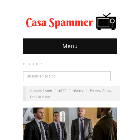
Menu
BUSCADOR
Browse:
Home
/
2017
/
febrero
/
Review Arrow:
The Sin-Eater