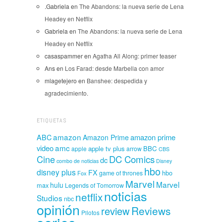
.Gabriela
en
The Abandons: la nueva serie de Lena
Headey en Netflix
Gabriela
en
The Abandons: la nueva serie de Lena
Headey en Netflix
casaspammer
en
Agatha All Along: primer teaser
Ans
en
Los Farad: desde Marbella con amor
mlagetejero
en
Banshee: despedida y
agradecimiento.
ETIQUETAS
amazon
amazon prime
ABC
Amazon Prime
amc
video
apple tv plus
BBC
apple
arrow
CBS
Cine
DC Comics
dc
combo de noticias
Disney
hbo
disney plus
FX
hbo
game of thrones
Fox
Marvel
Marvel
hulu
max
Legends of Tomorrow
noticias
netflix
Studios
nbc
opinión
Reviews
review
Pilotos