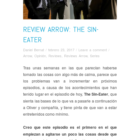
REVIEW ARROW: THE SIN-
EATER
Daniel Bernat
/
febrero 23, 2017
/
Leave a comment
/
Arrow
,
Opinión
,
Reviews
,
Reviews Arrow
,
Series
Tras unas semanas en las que parecían haberse
tomado las cosas con algo más de calma, parece que
los problemas van a incrementar en próximos
episodios, a causa de los acontecimientos que han
tenido lugar en el episodio de hoy,
The Sin-Eater
, que
sienta las bases de lo que va a pasarle a continuación
a Oliver y compañía, y tiene pinta de que van a estar
entretenidos como mínimo.
Creo que este episodio es el primero en el que
empiezan a agitarse un poco las cosas desde que