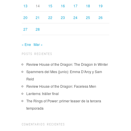
13
14
15
16
17
18
19
20
21
22
23
24
25
26
27
28
« Ene
Mar »
POSTS RECIENTES
Review House of the Dragon: The Dragon In Winter
Spammers del Mes (junio): Emma D’Arcy y Sam
Reid
Review House of the Dragon: Faceless Men
Lanterns: tráiler final
The Rings of Power: primer teaser de la tercera
temporada
COMENTARIOS RECIENTES