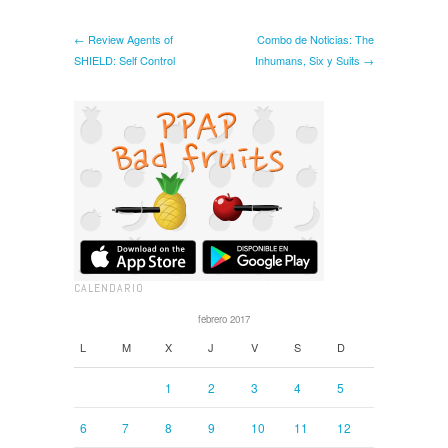
← Review Agents of
Combo de Noticias: The
SHIELD: Self Control
Inhumans, Six y Suits →
CALENDARIO
febrero 2017
L
M
X
J
V
S
D
1
2
3
4
5
6
7
8
9
10
11
12