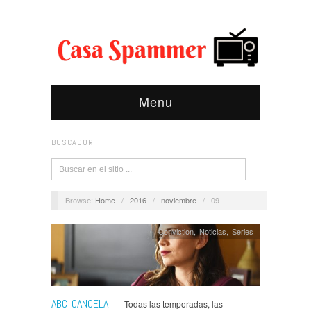
Menu
BUSCADOR
Browse:
Home
/
2016
/
noviembre
/
09
Conviction
,
Noticias
,
Series
ABC CANCELA
Todas las temporadas, las