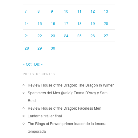
7
8
9
10
11
12
13
14
15
16
17
18
19
20
21
22
23
24
25
26
27
28
29
30
« Oct
Dic »
POSTS RECIENTES
Review House of the Dragon: The Dragon In Winter
Spammers del Mes (junio): Emma D’Arcy y Sam
Reid
Review House of the Dragon: Faceless Men
Lanterns: tráiler final
The Rings of Power: primer teaser de la tercera
temporada