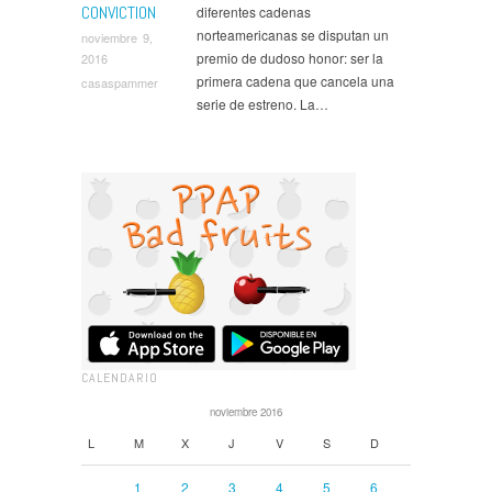
CONVICTION
diferentes cadenas
norteamericanas se disputan un
noviembre 9,
premio de dudoso honor: ser la
2016
primera cadena que cancela una
casaspammer
serie de estreno. La…
CALENDARIO
noviembre 2016
L
M
X
J
V
S
D
1
2
3
4
5
6