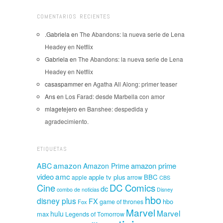
COMENTARIOS RECIENTES
.Gabriela
en
The Abandons: la nueva serie de Lena
Headey en Netflix
Gabriela
en
The Abandons: la nueva serie de Lena
Headey en Netflix
casaspammer
en
Agatha All Along: primer teaser
Ans
en
Los Farad: desde Marbella con amor
mlagetejero
en
Banshee: despedida y
agradecimiento.
ETIQUETAS
amazon
amazon prime
ABC
Amazon Prime
amc
video
apple tv plus
BBC
apple
arrow
CBS
Cine
DC Comics
dc
combo de noticias
Disney
hbo
disney plus
FX
hbo
game of thrones
Fox
Marvel
Marvel
hulu
max
Legends of Tomorrow