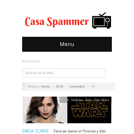
Menu
BUSCADOR
Browse:
Home
/
2016
/
noviembre
/
19
Cine
,
Noticias
,
Solo
,
Star Wars
EMILIA CLARKE
Fans de Game of Thrones y Star