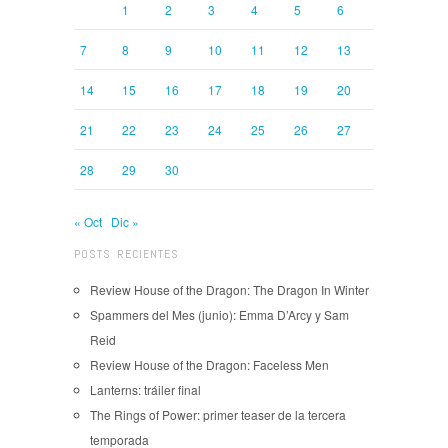
1
2
3
4
5
6
7
8
9
10
11
12
13
14
15
16
17
18
19
20
21
22
23
24
25
26
27
28
29
30
« Oct
Dic »
POSTS RECIENTES
Review House of the Dragon: The Dragon In Winter
Spammers del Mes (junio): Emma D’Arcy y Sam
Reid
Review House of the Dragon: Faceless Men
Lanterns: tráiler final
The Rings of Power: primer teaser de la tercera
temporada