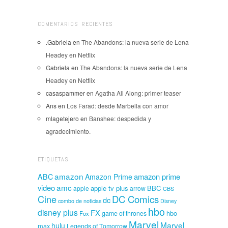
COMENTARIOS RECIENTES
.Gabriela
en
The Abandons: la nueva serie de Lena
Headey en Netflix
Gabriela
en
The Abandons: la nueva serie de Lena
Headey en Netflix
casaspammer
en
Agatha All Along: primer teaser
Ans
en
Los Farad: desde Marbella con amor
mlagetejero
en
Banshee: despedida y
agradecimiento.
ETIQUETAS
amazon
amazon prime
ABC
Amazon Prime
amc
video
apple tv plus
BBC
apple
arrow
CBS
Cine
DC Comics
dc
combo de noticias
Disney
hbo
disney plus
FX
hbo
game of thrones
Fox
Marvel
Marvel
hulu
max
Legends of Tomorrow