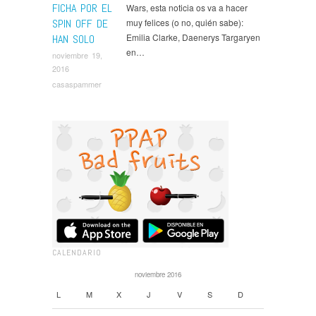
FICHA POR EL
Wars, esta noticia os va a hacer
SPIN OFF DE
muy felices (o no, quién sabe):
Emilia Clarke, Daenerys Targaryen
HAN SOLO
en…
noviembre 19,
2016
casaspammer
CALENDARIO
noviembre 2016
L
M
X
J
V
S
D