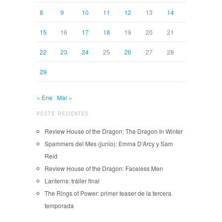
8
9
10
11
12
13
14
15
16
17
18
19
20
21
22
23
24
25
26
27
28
29
« Ene
Mar »
POSTS RECIENTES
Review House of the Dragon: The Dragon In Winter
Spammers del Mes (junio): Emma D’Arcy y Sam
Reid
Review House of the Dragon: Faceless Men
Lanterns: tráiler final
The Rings of Power: primer teaser de la tercera
temporada