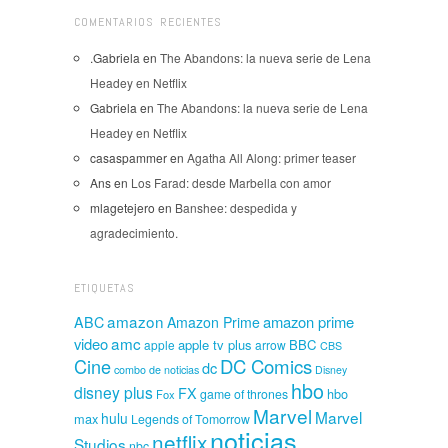
COMENTARIOS RECIENTES
.Gabriela
en
The Abandons: la nueva serie de Lena
Headey en Netflix
Gabriela
en
The Abandons: la nueva serie de Lena
Headey en Netflix
casaspammer
en
Agatha All Along: primer teaser
Ans
en
Los Farad: desde Marbella con amor
mlagetejero
en
Banshee: despedida y
agradecimiento.
ETIQUETAS
amazon
amazon prime
ABC
Amazon Prime
amc
video
apple tv plus
BBC
apple
arrow
CBS
Cine
DC Comics
dc
combo de noticias
Disney
hbo
disney plus
FX
hbo
game of thrones
Fox
Marvel
Marvel
hulu
max
Legends of Tomorrow
noticias
netflix
Studios
nbc