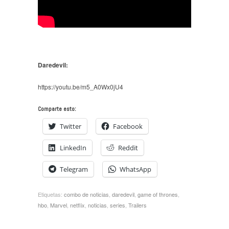
Daredevil:
https://youtu.be/m5_A0Wx0jU4
Comparte esto:
Twitter
Facebook
LinkedIn
Reddit
Telegram
WhatsApp
Etiquetas:
combo de noticias
,
daredevil
,
game of thrones
,
hbo
,
Marvel
,
netflix
,
noticias
,
series
,
Trailers