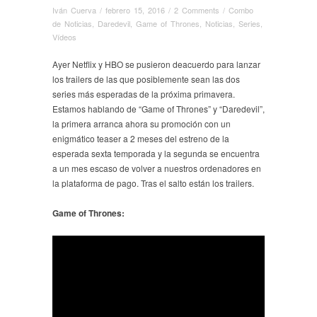
Iván Cuerva
/
febrero 15, 2016
/
2 Comments
/
Combo
de Noticias
,
Daredevil
,
Game of Thrones
,
Noticias
,
Series
,
Ví­deos
Ayer Netflix y HBO se pusieron deacuerdo para lanzar
los trailers de las que posiblemente sean las dos
series más esperadas de la próxima primavera.
Estamos hablando de “Game of Thrones” y “Daredevil”,
la primera arranca ahora su promoción con un
enigmático teaser a 2 meses del estreno de la
esperada sexta temporada y la segunda se encuentra
a un mes escaso de volver a nuestros ordenadores en
la plataforma de pago. Tras el salto están los trailers.
Game of Thrones: