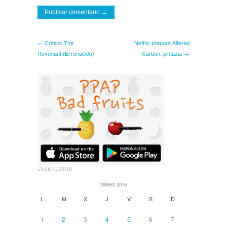
← Crítica: The
Netflix prepara Altered
Revenant (El renacido)
Carbon: pintaza. →
CALENDARIO
febrero 2016
L
M
X
J
V
S
D
1
2
3
4
5
6
7