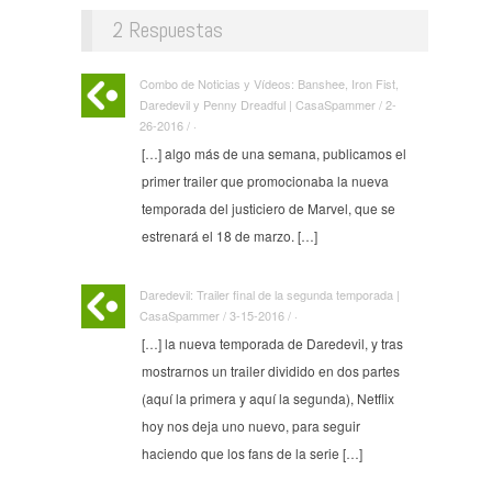
2 Respuestas
Combo de Noticias y Vídeos: Banshee, Iron Fist,
Daredevil y Penny Dreadful | CasaSpammer / 2-
26-2016 / ·
[…] algo más de una semana, publicamos el
primer trailer que promocionaba la nueva
temporada del justiciero de Marvel, que se
estrenará el 18 de marzo. […]
Daredevil: Trailer final de la segunda temporada |
CasaSpammer / 3-15-2016 / ·
[…] la nueva temporada de Daredevil, y tras
mostrarnos un trailer dividido en dos partes
(aquí la primera y aquí la segunda), Netflix
hoy nos deja uno nuevo, para seguir
haciendo que los fans de la serie […]