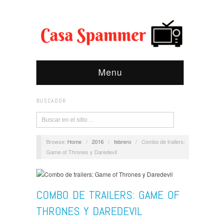
Menu
BUSCADOR
Browse:
Home
/
2016
/
febrero
/
Combo de trailers:
Game of Thrones y Daredevil
COMBO DE TRAILERS: GAME OF
THRONES Y DAREDEVIL