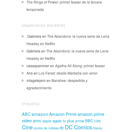
The Rings of Power: primer teaser de la tercera
temporada
COMENTARIOS RECIENTES
.Gabriela
en
The Abandons: la nueva serie de Lena
Headey en Netflix
Gabriela
en
The Abandons: la nueva serie de Lena
Headey en Netflix
casaspammer
en
Agatha All Along: primer teaser
Ans
en
Los Farad: desde Marbella con amor
mlagetejero
en
Banshee: despedida y
agradecimiento.
ETIQUETAS
amazon
amazon prime
ABC
Amazon Prime
amc
video
apple tv plus
BBC
apple
arrow
CBS
Cine
DC Comics
dc
combo de noticias
Disney