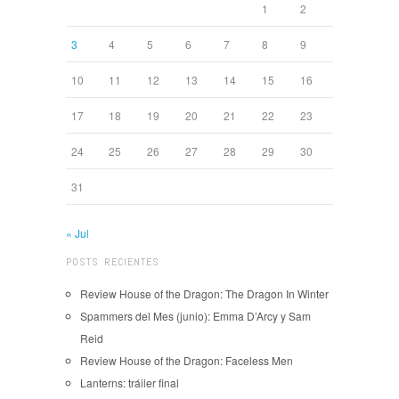
1
2
3
4
5
6
7
8
9
10
11
12
13
14
15
16
17
18
19
20
21
22
23
24
25
26
27
28
29
30
31
« Jul
POSTS RECIENTES
Review House of the Dragon: The Dragon In Winter
Spammers del Mes (junio): Emma D’Arcy y Sam
Reid
Review House of the Dragon: Faceless Men
Lanterns: tráiler final