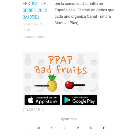
FESTIVAL DE
por la comunidad seriéfila en
SERIES 2015
España es el Festival de Series que
cada año organiza Canal+ (ahora
(MADRID)
Movistar Plus),…
noviembre 19,
2015
casaspammer
CALENDARIO
agosto 2026
L
M
X
J
V
S
D