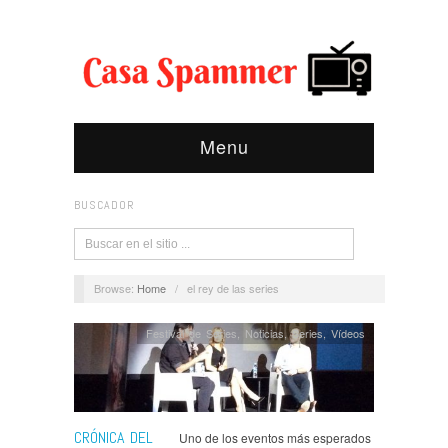
Menu
BUSCADOR
Browse:
Home
/
el rey de las series
Festival de Series
,
Noticias
,
Series
,
Ví­deos
CRÓNICA DEL
Uno de los eventos más esperados