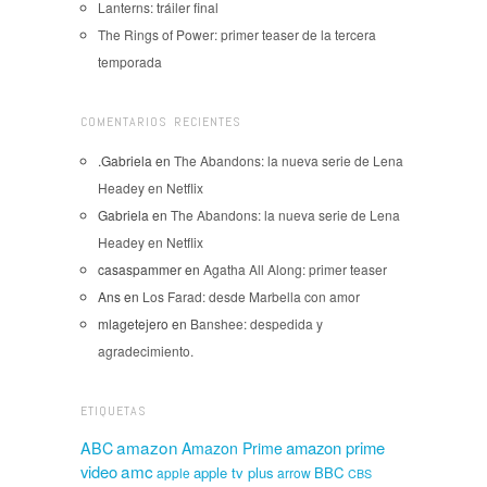
Lanterns: tráiler final
The Rings of Power: primer teaser de la tercera
temporada
COMENTARIOS RECIENTES
.Gabriela
en
The Abandons: la nueva serie de Lena
Headey en Netflix
Gabriela
en
The Abandons: la nueva serie de Lena
Headey en Netflix
casaspammer
en
Agatha All Along: primer teaser
Ans
en
Los Farad: desde Marbella con amor
mlagetejero
en
Banshee: despedida y
agradecimiento.
ETIQUETAS
amazon
amazon prime
ABC
Amazon Prime
amc
video
apple tv plus
BBC
apple
arrow
CBS