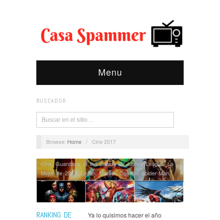
Menu
BUSCADOR
Browse:
Home
/
Cine 2017
Cine
,
Guardians of the Galaxy 2
,
Justice League
,
Lo
Mejor de 2017
,
Logan
,
Marvel
,
Opinión
,
Spider-Man
,
Thor Ragnarok
,
Wonder Woman
RANKING DE
Ya lo quisimos hacer el año