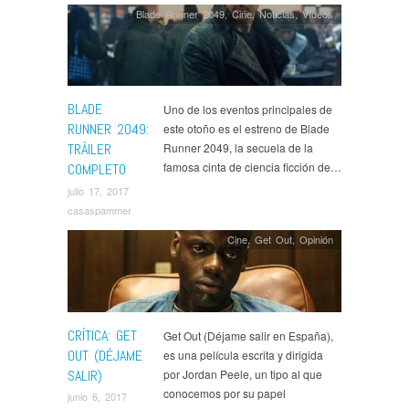
Blade Runner 2049
,
Cine
,
Noticias
,
Ví­deos
BLADE
Uno de los eventos principales de
RUNNER 2049:
este otoño es el estreno de Blade
TRÁILER
Runner 2049, la secuela de la
famosa cinta de ciencia ficción de…
COMPLETO
julio 17, 2017
casaspammer
Cine
,
Get Out
,
Opinión
CRÍTICA: GET
Get Out (Déjame salir en España),
OUT (DÉJAME
es una película escrita y dirigida
SALIR)
por Jordan Peele, un tipo al que
conocemos por su papel
junio 6, 2017