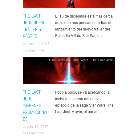
THE LAST
El 15 de diciembre está más cerca
JEDI: NUEVO
de lo que nos pensamos, y tras el
TRÁILER Y
lanzamiento del nuevo tráiler del
Episodio VIII de Star Wars,…
PÓSTER
octubre 10, 2017
casaspammer
Cine
,
Noticias
,
Star Wars
,
The Last Jedi
THE LAST
Poco a poco, se va acercando la
JEDI:
fecha de estreno del nuevo
IMÁGENES
episodio de la saga Star Wars, The
Last Jedi, y ayer, el portal…
PROMOCIONAL
ES
agosto 10, 2017
casaspammer