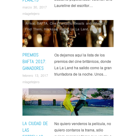
Laureline del escritor…
marzo 30, 2017
mlagetejero
Arrival
,
BAFTA
,
Cine
,
Fantastic Beasts and Where to
Find Them
,
Hacksaw Ridge
,
La La Land
,
Lion
,
Manchester by the sea
,
Noticias
,
Premios
PREMIOS
Os dejamos aquí la lista de los
BAFTA 2017:
premios del cine británicos, donde
GANADORES
La La Land ha salido como la gran
triunfadora de la noche. Unos…
febrero 13, 2017
mlagetejero
Cine
,
Globos de Oro
,
La La Land
,
Opinión
,
Oscars
LA CIUDAD DE
No quiero venderos la película, no
LAS
quiero contaros la trama, sólo