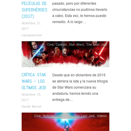
PELÍCULAS DE
pasado, pero por diferentes
SUPERHÉROES
circunstancias no pudimos llevarlo
a cabo. Esta vez, le hemos puesto
(2017)
remedio. A lo largo…
diciembre 21,
2017
casaspammer
Cine
,
Opinión
,
Star Wars
,
The Last Jedi
CRÍTICA: STAR
Desde que en diciembre de 2015
WARS – LOS
se abriera la lata y la nueva trilogía
ÚLTIMOS JEDI
de Star Wars comenzara su
andadura, hemos tenido una
diciembre 15,
entrega de…
2017
Daniel Bernat
Cine
,
Noticias
,
Star Wars
,
The Last Jedi
,
Ví­deos