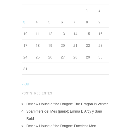
1
2
3
4
5
6
7
8
9
10
11
12
13
14
15
16
17
18
19
20
21
22
23
24
25
26
27
28
29
30
31
« Jul
POSTS RECIENTES
Review House of the Dragon: The Dragon In Winter
Spammers del Mes (junio): Emma D’Arcy y Sam
Reid
Review House of the Dragon: Faceless Men