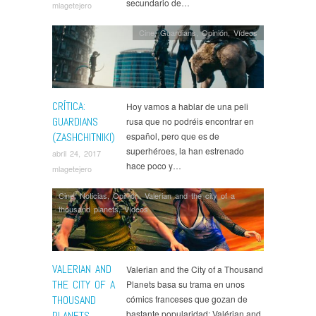
secundario de…
mlagetejero
Cine
,
Guardians
,
Opinión
,
Ví­deos
CRÍTICA:
Hoy vamos a hablar de una peli
GUARDIANS
rusa que no podréis encontrar en
(ZASHCHITNIKI)
español, pero que es de
superhéroes, la han estrenado
abril 24, 2017
hace poco y…
mlagetejero
Cine
,
Noticias
,
Opinión
,
Valerian and the city of a
thousand planets
,
Ví­deos
VALERIAN AND
Valerian and the City of a Thousand
THE CITY OF A
Planets basa su trama en unos
THOUSAND
cómics franceses que gozan de
bastante popularidad: Valérian and
PLANETS