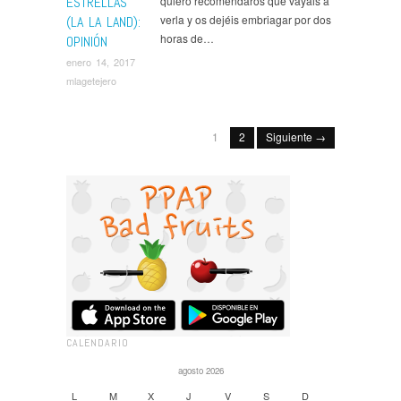
ESTRELLAS
quiero recomendaros que vayáis a
verla y os dejéis embriagar por dos
(LA LA LAND):
horas de…
OPINIÓN
enero 14, 2017
mlagetejero
1
2
Siguiente →
CALENDARIO
agosto 2026
L
M
X
J
V
S
D