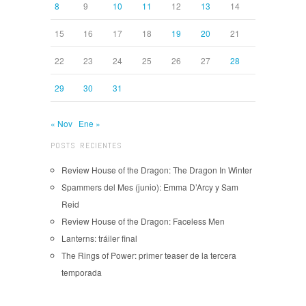
8
9
10
11
12
13
14
15
16
17
18
19
20
21
22
23
24
25
26
27
28
29
30
31
« Nov
Ene »
POSTS RECIENTES
Review House of the Dragon: The Dragon In Winter
Spammers del Mes (junio): Emma D’Arcy y Sam
Reid
Review House of the Dragon: Faceless Men
Lanterns: tráiler final
The Rings of Power: primer teaser de la tercera
temporada