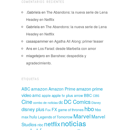
COMENTARIOS RECIENTES
.Gabriela
en
The Abandons: la nueva serie de Lena
Headey en Netflix
Gabriela
en
The Abandons: la nueva serie de Lena
Headey en Netflix
casaspammer
en
Agatha All Along: primer teaser
Ans
en
Los Farad: desde Marbella con amor
mlagetejero
en
Banshee: despedida y
agradecimiento.
ETIQUETAS
amazon
amazon prime
ABC
Amazon Prime
amc
video
apple tv plus
BBC
apple
arrow
CBS
Cine
DC Comics
dc
combo de noticias
Disney
hbo
disney plus
FX
hbo
game of thrones
Fox
Marvel
Marvel
hulu
max
Legends of Tomorrow
noticias
netflix
Studios
nbc