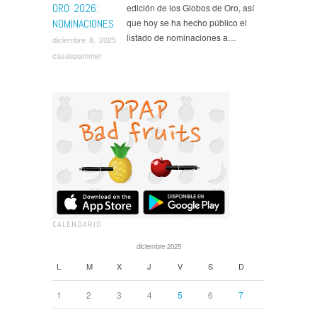
ORO 2026:
edición de los Globos de Oro, así
NOMINACIONES
que hoy se ha hecho público el
listado de nominaciones a…
diciembre 8, 2025
casaspammer
CALENDARIO
diciembre 2025
L
M
X
J
V
S
D
1
2
3
4
5
6
7