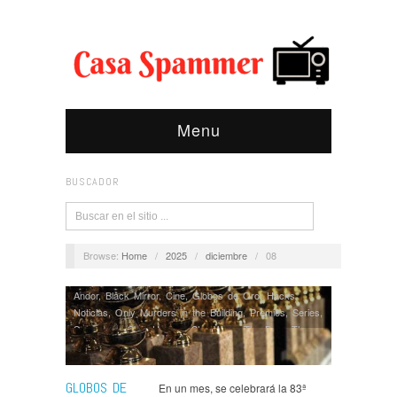
Menu
BUSCADOR
Browse:
Home
/
2025
/
diciembre
/
08
Andor
,
Black Mirror
,
Cine
,
Globos de Oro
,
Hacks
,
Noticias
,
Only Murders in the Building
,
Premios
,
Series
,
Severance
,
Slow Horses
,
Star Wars
,
The Bear
,
The
Last of Us
,
The Morning Show
,
The White Lotus
,
Wednesday
GLOBOS DE
En un mes, se celebrará la 83ª