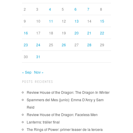
2
3
4
5
6
7
8
9
10
11
12
13
14
15
16
17
18
19
20
21
22
23
24
25
26
27
28
29
30
31
« Sep
Nov »
POSTS RECIENTES
Review House of the Dragon: The Dragon In Winter
Spammers del Mes (junio): Emma D’Arcy y Sam
Reid
Review House of the Dragon: Faceless Men
Lanterns: tráiler final
The Rings of Power: primer teaser de la tercera