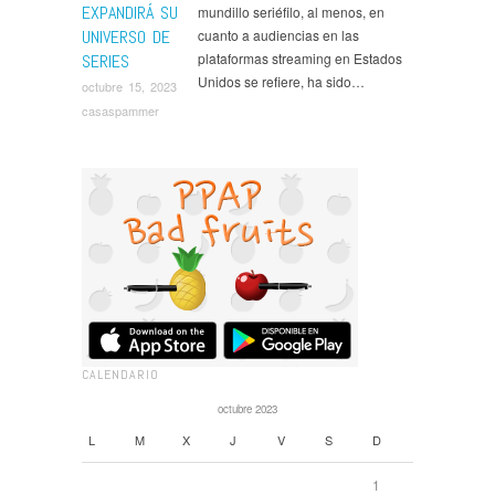
EXPANDIRÁ SU
mundillo seriéfilo, al menos, en
UNIVERSO DE
cuanto a audiencias en las
plataformas streaming en Estados
SERIES
Unidos se refiere, ha sido…
octubre 15, 2023
casaspammer
CALENDARIO
octubre 2023
L
M
X
J
V
S
D
1