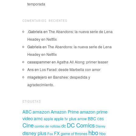
temporada
COMENTARIOS RECIENTES
.Gabriela
en
The Abandons: la nueva serie de Lena
Headey en Netflix
Gabriela
en
The Abandons: la nueva serie de Lena
Headey en Netflix
casaspammer
en
Agatha All Along: primer teaser
Ans
en
Los Farad: desde Marbella con amor
mlagetejero
en
Banshee: despedida y
agradecimiento.
ETIQUETAS
amazon
amazon prime
ABC
Amazon Prime
amc
video
apple tv plus
BBC
apple
arrow
CBS
Cine
DC Comics
dc
combo de noticias
Disney
hbo
disney plus
FX
hbo
game of thrones
Fox