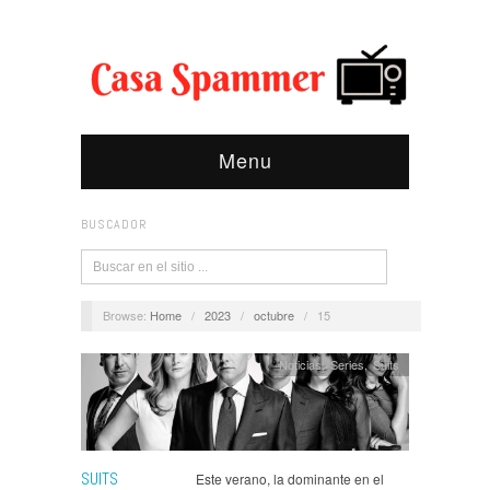
Menu
BUSCADOR
Browse:
Home
/
2023
/
octubre
/
15
Noticias
,
Series
,
Suits
SUITS
Este verano, la dominante en el