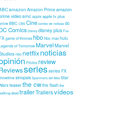
amazon
amazon
ABC
Amazon Prime
amc
prime video
apple tv plus
apple
Cine
dc
BBC
arrow
CBS
combo de noticias
DC Comics
disney plus
Fox
Disney
hbo
FX
hulu
hbo max
game of thrones
Marvel
Marvel
Legends of Tomorrow
noticias
netflix
Studios
nbc
opinión
review
Pilotos
series
Reviews
series FX
sinopsis
Star
showtime
Spammers del Mes
the cw
teaser
Wars
the flash
the
vídeos
trailer
Trailers
walking dead