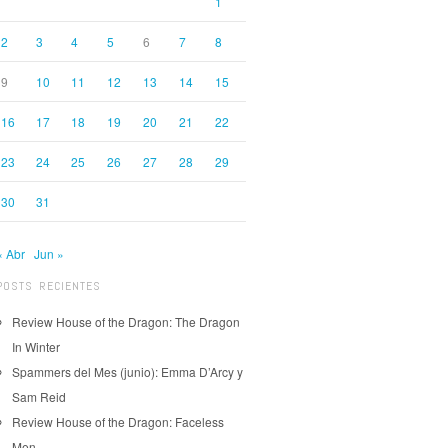
1
2
3
4
5
6
7
8
9
10
11
12
13
14
15
16
17
18
19
20
21
22
23
24
25
26
27
28
29
30
31
« Abr
Jun »
POSTS RECIENTES
Review House of the Dragon: The Dragon
In Winter
Spammers del Mes (junio): Emma D’Arcy y
Sam Reid
Review House of the Dragon: Faceless
Men