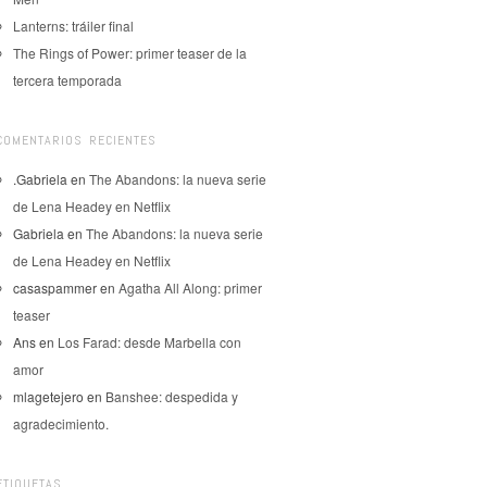
Lanterns: tráiler final
The Rings of Power: primer teaser de la
tercera temporada
COMENTARIOS RECIENTES
.Gabriela
en
The Abandons: la nueva serie
de Lena Headey en Netflix
Gabriela
en
The Abandons: la nueva serie
de Lena Headey en Netflix
casaspammer
en
Agatha All Along: primer
teaser
Ans
en
Los Farad: desde Marbella con
amor
mlagetejero
en
Banshee: despedida y
agradecimiento.
ETIQUETAS