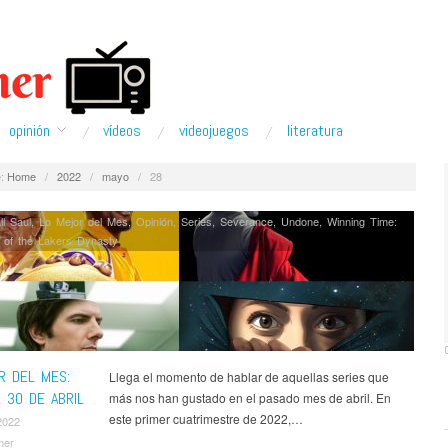
opinión
ví­deos
videojuegos
literatura
:
Home
/
2022
/
mayo
/
28
ll Saul
,
Lo Mejor del Mes
,
Opinión
,
Series
,
Severance
,
Undone
,
Winning Time:
 of the Lakers Dynasty
R DEL MES:
Llega el momento de hablar de aquellas series que
 30 DE ABRIL
más nos han gustado en el pasado mes de abril. En
este primer cuatrimestre de 2022,…
2022
mer