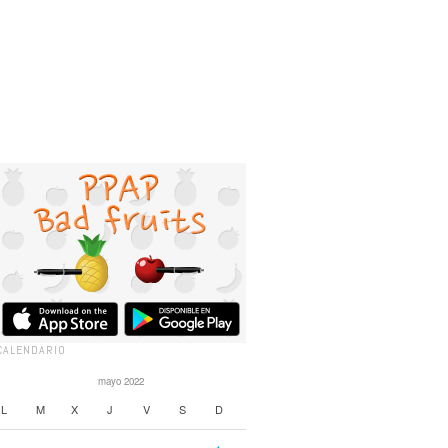
CALENDARIO
mayo 2022
L
M
X
J
V
S
D