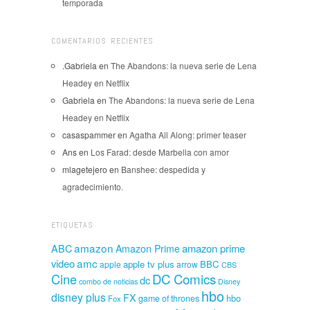
temporada
COMENTARIOS RECIENTES
.Gabriela
en
The Abandons: la nueva serie de Lena
Headey en Netflix
Gabriela
en
The Abandons: la nueva serie de Lena
Headey en Netflix
casaspammer
en
Agatha All Along: primer teaser
Ans
en
Los Farad: desde Marbella con amor
mlagetejero
en
Banshee: despedida y
agradecimiento.
ETIQUETAS
amazon
amazon prime
ABC
Amazon Prime
amc
video
apple tv plus
BBC
apple
arrow
CBS
Cine
DC Comics
dc
combo de noticias
Disney
hbo
disney plus
FX
hbo
game of thrones
Fox