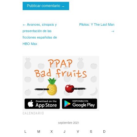
← Avances, sinopsis y
Pilotos: Y The Last Man
presentación de las
→
ficciones españolas de
HBO Max
CALENDARIO
septiembre 2021
L
M
X
J
V
S
D