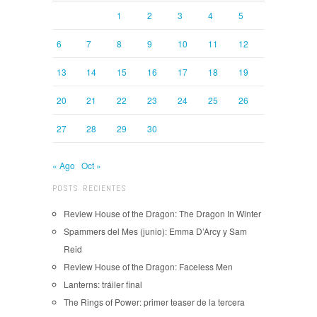
1
2
3
4
5
6
7
8
9
10
11
12
13
14
15
16
17
18
19
20
21
22
23
24
25
26
27
28
29
30
« Ago
Oct »
POSTS RECIENTES
Review House of the Dragon: The Dragon In Winter
Spammers del Mes (junio): Emma D’Arcy y Sam
Reid
Review House of the Dragon: Faceless Men
Lanterns: tráiler final
The Rings of Power: primer teaser de la tercera