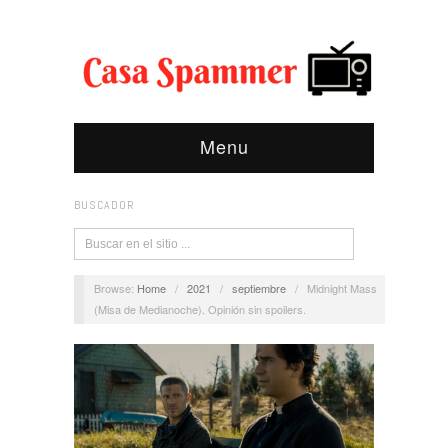
Menu
BUSCADOR
Browse:
Home
/
2021
/
septiembre
/
Midnight Mass
(Misa de Medianoche). Opinión sin spoilers.