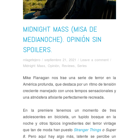
MIDNIGHT MASS (MISA DE
MEDIANOCHE). OPINIÓN SIN
SPOILERS.
mlagetejero
/
septiembre 21, 2021
/
Leave a comment
/
Midnight Mass
,
Opinión
,
Reviews
,
Series
Mike Flanagan nos trae una serie de terror en la
América profunda, que destaca por un ritmo de tensión
creciente manejado con unos tempos sensacionales y
una atmósfera afixiante perfectamente recreada.
En la premiere tenemos un momento de tres
adolescentes en bicicleta, un tupido bosque en la
noche y otros típicos ingredientes del terror vintage
que tan de moda han puesto
Stranger Things
o Super
8
. Pero aquí hay algo más, latente se percibe un