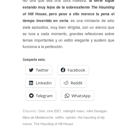
No diré que sea una obra maestra,
la serie sigue
estando muy lejos de la sobresaliente
The Haunting
, pero pese a ello merece la pena el
of Hill House
tiempo invertido en verla
: es una miniserie de sólo
siete episodios, muy bien dirigida, con un elenco que
se luce a cada momento, grandes reflexiones sobre
temas importantes y un estilo elegante y austero que
funciona a la perfección.
Comparte esto:
Twitter
Facebook
LinkedIn
Reddit
Telegram
WhatsApp
Etiquetas:
Cine
,
cine 2021
,
midnight mass
,
mike flanagan
,
Misa de Medianoche
,
netflix
,
opinión
,
the haunting of bly
manor
,
The Haunting of Hill House