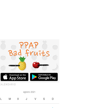
CALENDARIO
agosto 2021
L
M
X
J
V
S
D