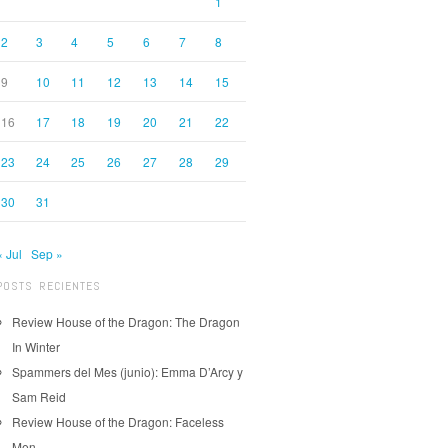
1
2
3
4
5
6
7
8
9
10
11
12
13
14
15
16
17
18
19
20
21
22
23
24
25
26
27
28
29
30
31
« Jul
Sep »
POSTS RECIENTES
Review House of the Dragon: The Dragon
In Winter
Spammers del Mes (junio): Emma D’Arcy y
Sam Reid
Review House of the Dragon: Faceless
Men