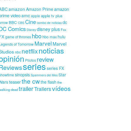
amazon
amazon
ABC
Amazon Prime
amc
prime video
apple tv plus
apple
Cine
dc
BBC
arrow
CBS
combo de noticias
DC Comics
disney plus
Fox
Disney
hbo
FX
hulu
hbo max
game of thrones
Marvel
Marvel
Legends of Tomorrow
noticias
netflix
Studios
nbc
opinión
review
Pilotos
series
Reviews
series FX
sinopsis
Star
showtime
Spammers del Mes
the cw
teaser
Wars
the flash
the
vídeos
trailer
Trailers
walking dead