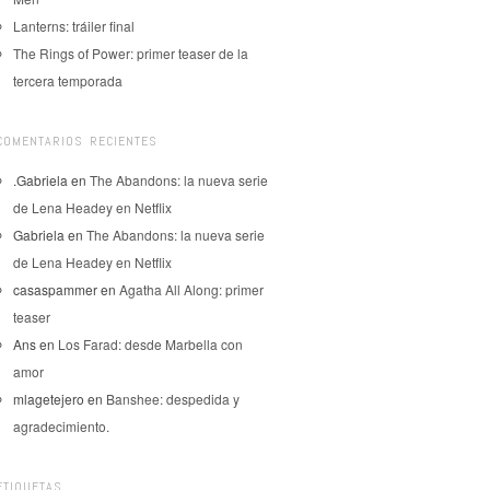
Lanterns: tráiler final
The Rings of Power: primer teaser de la
tercera temporada
COMENTARIOS RECIENTES
.Gabriela
en
The Abandons: la nueva serie
de Lena Headey en Netflix
Gabriela
en
The Abandons: la nueva serie
de Lena Headey en Netflix
casaspammer
en
Agatha All Along: primer
teaser
Ans
en
Los Farad: desde Marbella con
amor
mlagetejero
en
Banshee: despedida y
agradecimiento.
ETIQUETAS