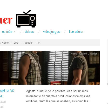
opinión
ví­deos
videojuegos
literatura
:
Home
/
2021
/
agosto
/
14
Heels
,
Opinión
,
Series
AMILIA VS
Agosto, aunque no lo parezca, va a ser un mes
NG
interesante en cuanto a producciones televisivas
emitidas, tanto las que se acaban, así como las…
 2021
nat