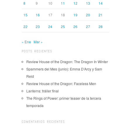
8
9
10
11
12
13
14
15
16
17
18
19
20
21
22
23
24
25
26
27
28
« Ene
Mar »
POSTS RECIENTES
Review House of the Dragon: The Dragon In Winter
Spammers del Mes (junio): Emma D’Arcy y Sam
Reid
Review House of the Dragon: Faceless Men
Lanterns: tráiler final
The Rings of Power: primer teaser de la tercera
temporada
COMENTARIOS RECIENTES