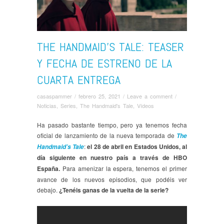
THE HANDMAID’S TALE: TEASER
Y FECHA DE ESTRENO DE LA
CUARTA ENTREGA
casaspammer
/
febrero 25, 2021
/
Leave a comment
/
Noticias
,
Series
,
The Handmaid's Tale
,
Ví­deos
Ha pasado bastante tiempo, pero ya tenemos fecha
oficial de lanzamiento de la nueva temporada de
The
:
el 28 de abril en Estados Unidos, al
Handmaid’s Tale
día siguiente en nuestro país a través de HBO
España.
Para amenizar la espera, tenemos el primer
avance de los nuevos episodios, que podéis ver
debajo.
¿Tenéis ganas de la vuelta de la serie?