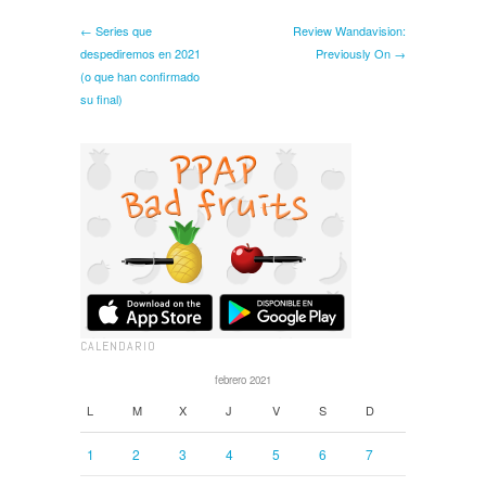
← Series que
Review Wandavision:
despediremos en 2021
Previously On →
(o que han confirmado
su final)
CALENDARIO
febrero 2021
L
M
X
J
V
S
D
1
2
3
4
5
6
7