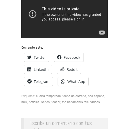
Comparte esto:
Twitter
Facebook
LinkedIn
Reddit
Telegram
WhatsApp
Etiquetas:
cuarta temporada
,
fecha de estreno
,
hbo españa
,
hulu
,
noticias
,
series
,
teaser
,
the handmaid's tale
,
vídeos
Escribe un comentario con tus