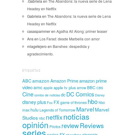
.Gabriela
en
The Abandons: la nueva serie de Lena
Headey en Netflix
Gabriela
en
The Abandons: la nueva serie de Lena
Headey en Netflix
casaspammer
en
Agatha All Along: primer teaser
Ans
en
Los Farad: desde Marbella con amor
mlagetejero
en
Banshee: despedida y
agradecimiento.
ETIQUETAS
amazon
amazon prime
ABC
Amazon Prime
amc
video
apple tv plus
BBC
apple
arrow
CBS
Cine
DC Comics
dc
combo de noticias
Disney
hbo
disney plus
FX
hbo
game of thrones
Fox
Marvel
Marvel
hulu
max
Legends of Tomorrow
noticias
netflix
Studios
nbc
opinión
Reviews
review
Pilotos
series
sinopsis
series FX