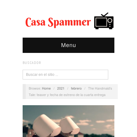
Menu
BUSCADOR
Browse:
Home
/
2021
/
febrero
/
The Handmaid’s
Tale: teaser y fecha de estreno de la cuarta entrega