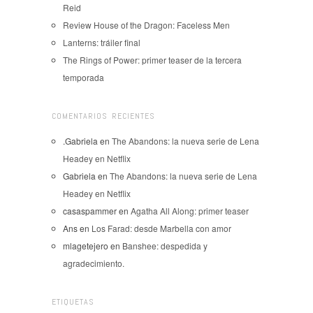
Reid
Review House of the Dragon: Faceless Men
Lanterns: tráiler final
The Rings of Power: primer teaser de la tercera
temporada
COMENTARIOS RECIENTES
.Gabriela
en
The Abandons: la nueva serie de Lena
Headey en Netflix
Gabriela
en
The Abandons: la nueva serie de Lena
Headey en Netflix
casaspammer
en
Agatha All Along: primer teaser
Ans
en
Los Farad: desde Marbella con amor
mlagetejero
en
Banshee: despedida y
agradecimiento.
ETIQUETAS