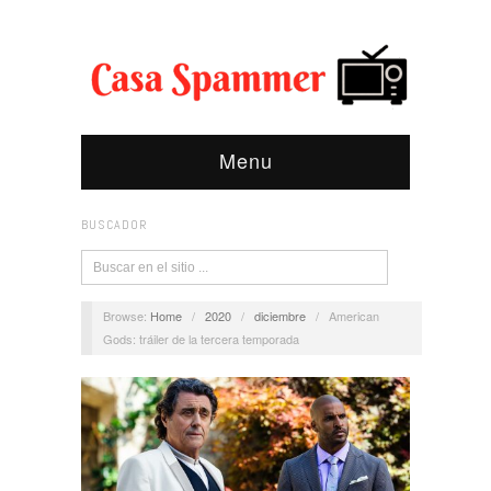
Menu
BUSCADOR
Browse:
Home
/
2020
/
diciembre
/
American
Gods: tráiler de la tercera temporada