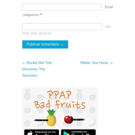
Email
(obligatorio)
*
Sitio
Web (dato opcional)
← Review Star Trek
Pilotos: Your Honor →
Discovery: The
Sanctuary