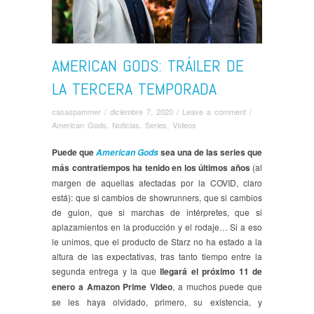
AMERICAN GODS: TRÁILER DE
LA TERCERA TEMPORADA
casaspammer
/
diciembre 7, 2020
/
Leave a comment
/
American Gods
,
Noticias
,
Series
,
Ví­deos
Puede que
sea una de las series que
American Gods
más contratiempos ha tenido en los últimos años
(al
margen de aquellas afectadas por la COVID, claro
está): que si cambios de showrunners, que si cambios
de guion, que si marchas de intérpretes, que si
aplazamientos en la producción y el rodaje… Si a eso
le unimos, que el producto de Starz no ha estado a la
altura de las expectativas, tras tanto tiempo entre la
segunda entrega y la que
llegará el próximo 11 de
enero a Amazon Prime Video
, a muchos puede que
se les haya olvidado, primero, su existencia, y