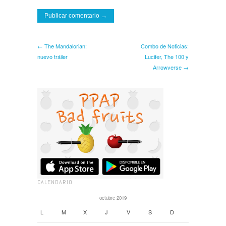
← The Mandalorian:
Combo de Noticias:
nuevo tráiler
Lucifer, The 100 y
Arrowverse →
CALENDARIO
octubre 2019
L
M
X
J
V
S
D