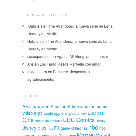
COMENTARIOS RECIENTES
.Gabriela
en
The Abandons: la nueva serie de Lena
Headey en Netflix
Gabriela
en
The Abandons: la nueva serie de Lena
Headey en Netflix
casaspammer
en
Agatha All Along: primer teaser
Ans
en
Los Farad: desde Marbella con amor
mlagetejero
en
Banshee: despedida y
agradecimiento.
ETIQUETAS
amazon
amazon prime
ABC
Amazon Prime
amc
video
apple tv plus
BBC
apple
arrow
CBS
Cine
DC Comics
dc
combo de noticias
Disney
hbo
disney plus
FX
hbo
game of thrones
Fox
Marvel
Marvel
hulu
max
Legends of Tomorrow