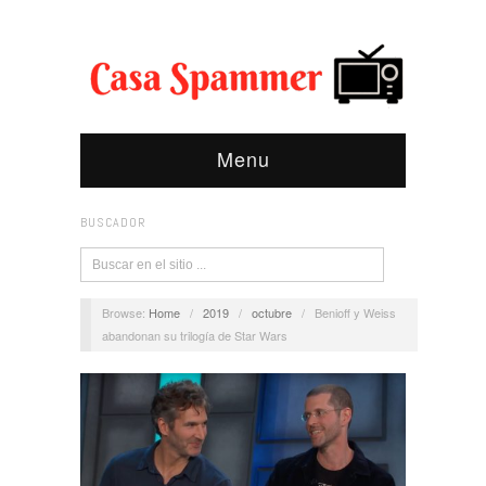
Menu
BUSCADOR
Browse:
Home
/
2019
/
octubre
/
Benioff y Weiss
abandonan su trilogía de Star Wars