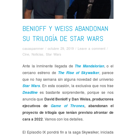
BENIOFF Y WEISS ABANDONAN
SU TRILOGÍA DE STAR WARS
casaspammer
/
octubre 29, 2019
/
Leave a comment
/
Cine
,
Noticias
,
Star Wars
Ante la inminente llegada de
, o el
The Mandalorian
cercano estreno de
, parece
The Rise of Skywalker
que no hay semana sin alguna novedad del universo
. En esta ocasión, la exclusiva que nos trae
Star Wars
es bastante sorprendente, porque se nos
Deadline
anuncia que
David Benioff y Dan Weiss, productores
ejecutivos de
, abandonan el
Game of Thrones
proyecto de trilogía que tenían previsto afrontar de
cara a 2022
. Vamos con los detalles.
El Episodio IX pondrá fin a la saga Skywalker, iniciada