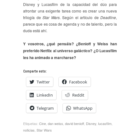
Disney y Lucasfilm de la capacidad del dúo para
afrontar una exigente tarea como es crear una nueva
trilogía de
Star Wars
. Según el artículo de
Deadline
,
parece que es cosa de agenda y no de talento, pero la
duda está ahí.
Y vosotros, ¿qué pensáis? ¿Benioff y Weiss han
preferido Netflix al universo galáctico? ¿O Lucasfilm
les ha animado a marcharse?
Comparte esto:
Twitter
Facebook
LinkedIn
Reddit
Telegram
WhatsApp
Etiquetas:
Cine
,
dan weiss
,
david benioff
,
Disney
,
lucasfilm
,
noticias
,
Star Wars