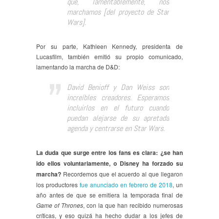
que, lamentablemente, nos
marchamos [del proyecto de Star
Wars].
Por su parte, Kathleen Kennedy, presidenta de
Lucasfilm, también emitió su propio comunicado,
lamentando la marcha de D&D:
David Benioff y Dan Weiss son
increíbles creadores. Esperamos
incluirlos en el futuro cuando
puedan alejarse de su apretada
agenda y centrarse en Star Wars.
La duda que surge entre los fans es clara: ¿se han
ido ellos voluntariamente, o Disney ha forzado su
marcha?
Recordemos que el acuerdo al que llegaron
los productores
fue anunciado en febrero de 2018
, un
año antes de que se emitiera la temporada final de
Game of Thrones
, con la que han recibido numerosas
críticas, y eso quizá ha hecho dudar a los jefes de