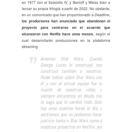
en 1977 con el Episodio IV, y Benioff y Weiss iban a
lanzar su propia trilogía a partir de 2022. No obstante,
en un comunicado que han proporcionado a
Deadline
,
los productores han anunciado que abandonan el
proyecto para centrarse en el acuerdo que
alcanzaron con Netflix hace unos meses
, según el
cual desarrollarán producciones en la plataforma
streaming.
Amamos Star Wars. Cuando
George Lucas lo construyó, nos
construyó también a nosotros.
Poder hablar sobre Star Wars con
él y con el actual equipo fue la
ilusión de nuestras vidas, y
siempre estaremos en deuda con
la saga que lo cambió todo. Solo
hay unas cuantas horas al día, y
sentíamos que no podíamos hacer
justicia tanto a Star Wars como a
nuestros proyectos en Netflix, así