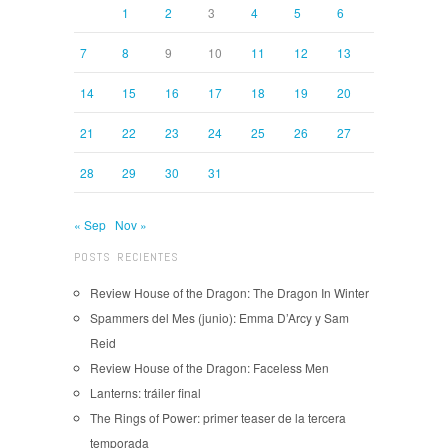
1
2
3
4
5
6
7
8
9
10
11
12
13
14
15
16
17
18
19
20
21
22
23
24
25
26
27
28
29
30
31
« Sep
Nov »
POSTS RECIENTES
Review House of the Dragon: The Dragon In Winter
Spammers del Mes (junio): Emma D’Arcy y Sam
Reid
Review House of the Dragon: Faceless Men
Lanterns: tráiler final
The Rings of Power: primer teaser de la tercera
temporada