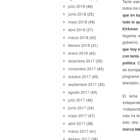
Tanto ese
julio 2018
(46)
todos los
junio 2018
(25)
que en lu
todo lo q
mayo 2018
(49)
Kirkman
.
abril 2018
(37)
llegarse 
marzo 2018
(42)
gobierno, 
febrero 2018
(31)
que hoy e
enero 2018
(42)
con tanta
diciembre 2017
(35)
política
. 
noviembre 2017
(45)
de borraja
programa 
octubre 2017
(45)
televisión.
septiembre 2017
(35)
agosto 2017
(40)
El lema
julio 2017
(46)
Independ
junio 2017
(34)
“independi
más ha te
mayo 2017
(47)
sido otra
abril 2017
(38)
marca bl
marzo 2017
(41)
febrero 2017
(38)