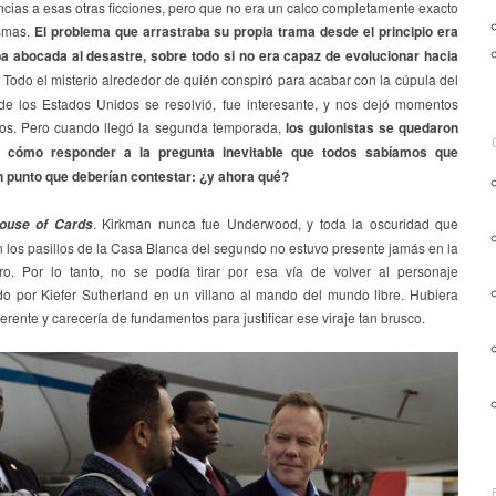
cias a esas otras ficciones, pero que no era un calco completamente exacto
smas.
El problema que arrastraba su propia trama desde el principio era
a abocada al desastre, sobre todo si no era capaz de evolucionar hacia
. Todo el misterio alrededor de quién conspiró para acabar con la cúpula del
de los Estados Unidos se resolvió, fue interesante, y nos dejó momentos
s. Pero cuando llegó la segunda temporada,
los guionistas se quedaron
 cómo responder a la pregunta inevitable que todos sabíamos que
un punto que deberían contestar: ¿y ahora qué?
. Kirkman nunca fue Underwood, y toda la oscuridad que
ouse of Cards
 los pasillos de la Casa Blanca del segundo no estuvo presente jamás en la
ro. Por lo tanto, no se podía tirar por esa vía de volver al personaje
ado por Kiefer Sutherland en un villano al mando del mundo libre. Hubiera
erente y carecería de fundamentos para justificar ese viraje tan brusco.