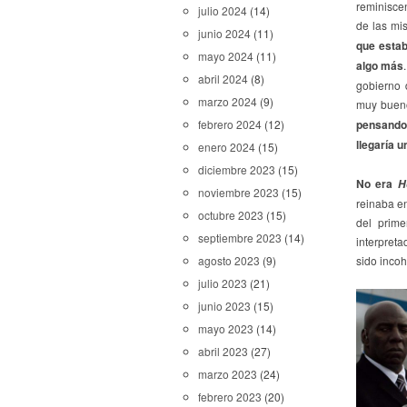
reminiscen
julio 2024
(14)
de las mi
junio 2024
(11)
que estab
mayo 2024
(11)
algo más
abril 2024
(8)
gobierno 
marzo 2024
(9)
muy bueno
pensando
febrero 2024
(12)
llegaría 
enero 2024
(15)
diciembre 2023
(15)
No era
H
noviembre 2023
(15)
reinaba en
octubre 2023
(15)
del prime
septiembre 2023
(14)
interpret
sido incoh
agosto 2023
(9)
julio 2023
(21)
junio 2023
(15)
mayo 2023
(14)
abril 2023
(27)
marzo 2023
(24)
febrero 2023
(20)