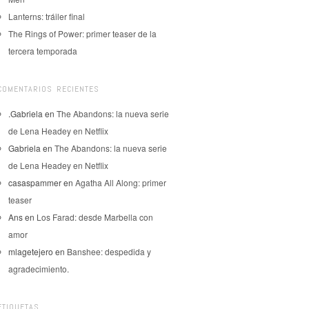
Lanterns: tráiler final
The Rings of Power: primer teaser de la
tercera temporada
COMENTARIOS RECIENTES
.Gabriela
en
The Abandons: la nueva serie
de Lena Headey en Netflix
Gabriela
en
The Abandons: la nueva serie
de Lena Headey en Netflix
casaspammer
en
Agatha All Along: primer
teaser
Ans
en
Los Farad: desde Marbella con
amor
mlagetejero
en
Banshee: despedida y
agradecimiento.
ETIQUETAS