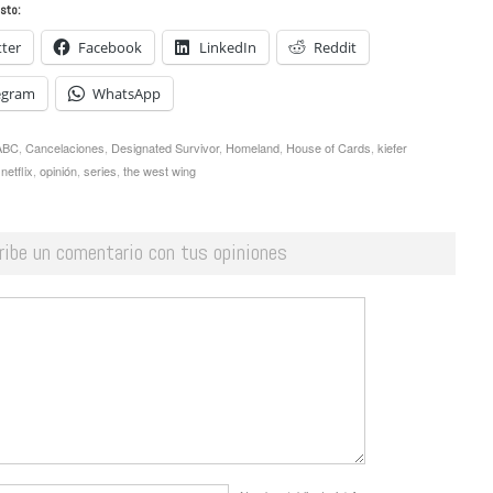
sto:
tter
Facebook
LinkedIn
Reddit
egram
WhatsApp
ABC
,
Cancelaciones
,
Designated Survivor
,
Homeland
,
House of Cards
,
kiefer
,
netflix
,
opinión
,
series
,
the west wing
ribe un comentario con tus opiniones