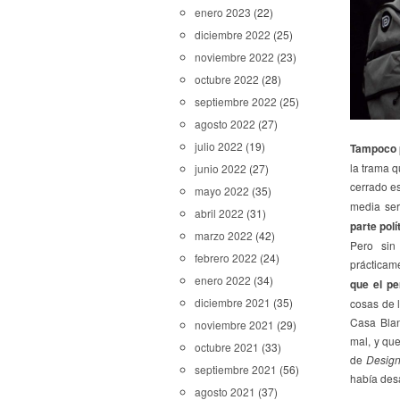
enero 2023
(22)
diciembre 2022
(25)
noviembre 2022
(23)
octubre 2022
(28)
septiembre 2022
(25)
agosto 2022
(27)
julio 2022
(19)
Tampoco 
la trama 
junio 2022
(27)
cerrado es
mayo 2022
(35)
media se
abril 2022
(31)
parte pol
marzo 2022
(42)
Pero sin
febrero 2022
(24)
prácticame
enero 2022
(34)
que el pe
diciembre 2021
(35)
cosas de l
Casa Blan
noviembre 2021
(29)
mal, y qu
octubre 2021
(33)
de
Design
septiembre 2021
(56)
había des
agosto 2021
(37)