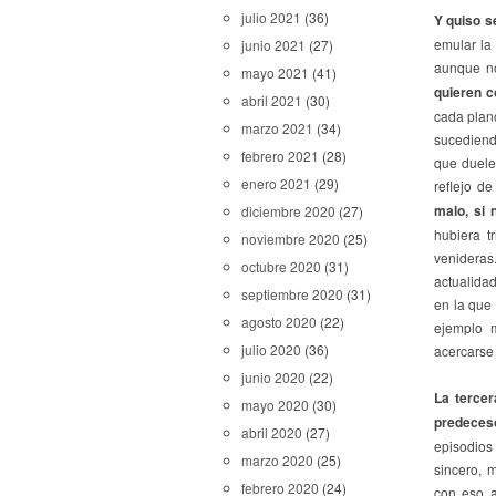
julio 2021
(36)
Y quiso s
emular la 
junio 2021
(27)
aunque no
mayo 2021
(41)
quieren c
abril 2021
(30)
cada plan
marzo 2021
(34)
sucediend
febrero 2021
(28)
que duele 
enero 2021
(29)
reflejo d
malo, si 
diciembre 2020
(27)
hubiera t
noviembre 2020
(25)
venidera
octubre 2020
(31)
actualidad
septiembre 2020
(31)
en la que 
agosto 2020
(22)
ejemplo 
julio 2020
(36)
acercarse 
junio 2020
(22)
La tercer
mayo 2020
(30)
predeces
abril 2020
(27)
episodios
marzo 2020
(25)
sincero, 
febrero 2020
(24)
con eso a