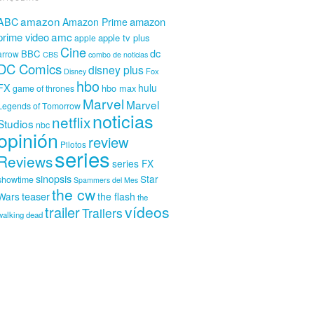
amazon
amazon
ABC
Amazon Prime
amc
prime video
apple tv plus
apple
Cine
dc
BBC
arrow
CBS
combo de noticias
DC Comics
disney plus
Fox
Disney
hbo
FX
hulu
hbo max
game of thrones
Marvel
Marvel
Legends of Tomorrow
noticias
netflix
Studios
nbc
opinión
review
Pilotos
series
Reviews
series FX
sinopsis
Star
showtime
Spammers del Mes
the cw
teaser
Wars
the flash
the
vídeos
trailer
Trailers
walking dead