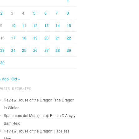
1
2
3
4
5
6
7
8
9
10
11
12
13
14
15
16
17
18
19
20
21
22
23
24
25
26
27
28
29
30
« Ago
Oct »
POSTS RECIENTES
Review House of the Dragon: The Dragon
In Winter
Spammers del Mes (junio): Emma D’Arcy y
Sam Reid
Review House of the Dragon: Faceless
Men