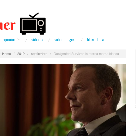
opinión
ví­deos
videojuegos
literatura
:
Home
/
2019
/
septiembre
/
Designated Survivor, la eterna marca blanca