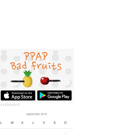
CALENDARIO
septiembre 2019
L
M
X
J
V
S
D