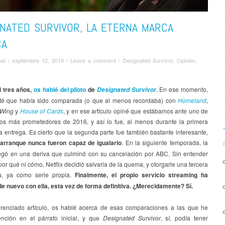
NATED SURVIVOR, LA ETERNA MARCA
CA
nat
/
septiembre 12, 2019
/
Leave a comment
/
Designated Survivor
,
Opinión
,
 tres años,
os hablé del piloto
de
. En ese momento,
Designated Survivor
é que había sido comparada (o que al menos recordaba) con
Homeland
,
 Wing
y
House of Cards
, y en ese artículo opiné que estábamos ante uno de
nos más prometedores de 2016, y así lo fue, al menos durante la primera
a entrega. Es cierto que la segunda parte fue también bastante interesante,
arranque nunca fueron capaz de igualarlo
. En la siguiente temporada, la
egó en una deriva que culminó con su cancelación por ABC. Sin entender
or qué ni cómo, Netflix decidió salvarla de la quema, y otorgarle una tercera
a, ya como serie propia.
Finalmente, el propio servicio streaming ha
e nuevo con ella, esta vez de forma definitiva. ¿Merecidamente? Sí.
erenciado artículo, os hablé acerca de esas comparaciones a las que he
ción en el párrafo inicial, y que
Designated Survivor
, sí, podía tener