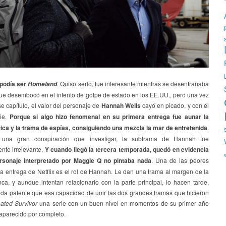
podía ser
. Quiso serlo, fue interesante mientras se desentrañaba
Homeland
que desembocó en el intento de golpe de estado en los EE.UU., pero una vez
e capítulo, el valor del personaje de
Hannah Wells
cayó en picado, y con él
rie.
Porque si algo hizo fenomenal en su primera entrega fue aunar la
ítica y la trama de espías, consiguiendo una mezcla la mar de entretenida
.
 una gran conspiración que investigar, la subtrama de Hannah fue
nte irrelevante.
Y cuando llegó la tercera temporada, quedó en evidencia
rsonaje interpretado por Maggie Q no pintaba nada
. Una de las peores
a entrega de Netflix es el rol de Hannah. Le dan una trama al margen de la
ca, y aunque intentan relacionarlo con la parte principal, lo hacen tarde,
eda patente que esa capacidad de unir las dos grandes tramas que hicieron
ated Survivor
una serie con un buen nivel en momentos de su primer año
aparecido por completo.