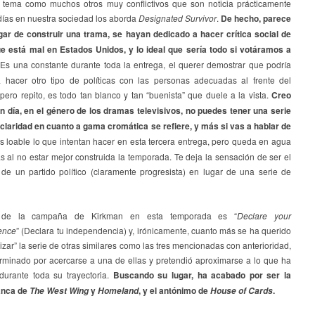
 tema como muchos otros muy conflictivos que son noticia prácticamente
 días en nuestra sociedad los aborda
Designated Survivor
.
De hecho, parece
gar de construir una trama, se hayan dedicado a hacer crítica social de
ue está mal en Estados Unidos, y lo ideal que sería todo si votáramos a
 Es una constante durante toda la entrega, el querer demostrar que podría
a hacer otro tipo de políticas con las personas adecuadas al frente del
pero repito, es todo tan blanco y tan “buenista” que duele a la vista.
Creo
n día, en el género de los dramas televisivos, no puedes tener una serie
 claridad en cuanto a gama cromática se refiere, y más si vas a hablar de
Es loable lo que intentan hacer en esta tercera entrega, pero queda en agua
s al no estar mejor construida la temporada. Te deja la sensación de ser el
de un partido político (claramente progresista) en lugar de una serie de
 de la campaña de Kirkman en esta temporada es “
Declare your
ence
” (Declara tu independencia) y, irónicamente, cuanto más se ha querido
zar” la serie de otras similares como las tres mencionadas con anterioridad,
rminado por acercarse a una de ellas y pretendió aproximarse a lo que ha
 durante toda su trayectoria.
Buscando su lugar, ha acabado por ser la
anca de
y
, y el antónimo de
.
The West Wing
Homeland
House of Cards