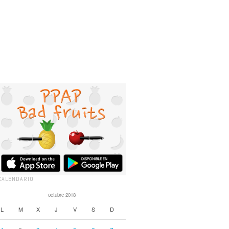
CALENDARIO
octubre 2018
L
M
X
J
V
S
D