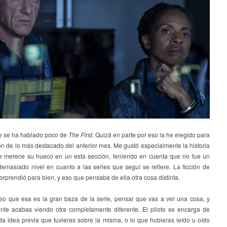
 se ha hablado poco de
The First
. Quizá en parte por eso la he elegido para
ón de lo más destacado del anterior mes. Me gustó especialmente la historia
e merece su hueco en un esta sección, teniendo en cuenta que no fue un
emasiado nivel en cuanto a las series que seguí se refiere. La ficción de
rprendió para bien, y eso que pensaba de ella otra cosa distinta.
eo que esa es la gran baza de la serie, pensar que vas a ver una cosa, y
nte acabas viendo otra completamente diferente. El piloto se encarga de
da idea previa que tuvieras sobre la misma, o lo que hubieras leído u oído