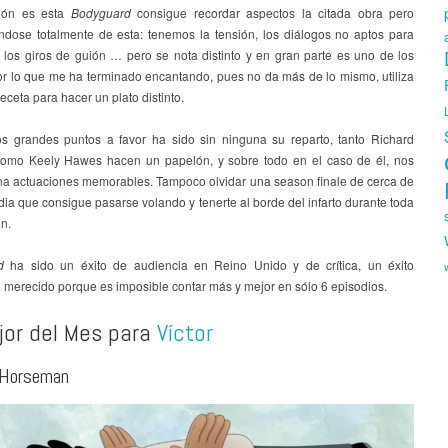
ión es esta
Bodyguard
consigue recordar aspectos la citada obra pero
ándose totalmente de esta: tenemos la tensión, los diálogos no aptos para
, los giros de guión … pero se nota distinto y en gran parte es uno de los
or lo que me ha terminado encantando, pues no da más de lo mismo, utiliza
eceta para hacer un plato distinto.
os grandes puntos a favor ha sido sin ninguna su reparto, tanto Richard
mo Keely Hawes hacen un papelón, y sobre todo en el caso de él, nos
na actuaciones memorables. Tampoco olvidar una season finale de cerca de
ia que consigue pasarse volando y tenerte al borde del infarto durante toda
n.
d
ha sido un éxito de audiencia en Reino Unido y de crítica, un éxito
e merecido porque es imposible contar más y mejor en sólo 6 episodios.
jor del Mes para
Víctor
 Horseman