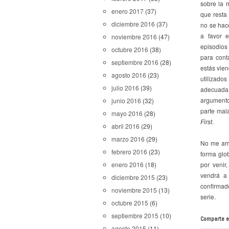
sobre la 
enero 2017
(37)
que resta
diciembre 2016
(37)
no se hac
a favor e
noviembre 2016
(47)
episodios
octubre 2016
(38)
para cont
septiembre 2016
(28)
estás vien
agosto 2016
(23)
utilizado
julio 2016
(39)
adecuada,
argumento
junio 2016
(32)
parte mal
mayo 2016
(28)
First
.
abril 2016
(29)
marzo 2016
(29)
No me arr
febrero 2016
(23)
forma glo
enero 2016
(18)
por venir
vendrá a
diciembre 2015
(23)
confirmado
noviembre 2015
(13)
serie.
octubre 2015
(6)
septiembre 2015
(10)
Comparte e
agosto 2015
(11)