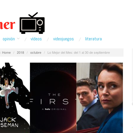
opinión
ví­deos
videojuegos
literatura
:
Home
/
2018
/
octubre
/
Lo Mejor del Mes: del 1 al 30 de septiembre