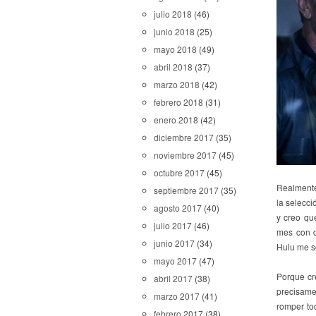
julio 2018
(46)
junio 2018
(25)
mayo 2018
(49)
abril 2018
(37)
marzo 2018
(42)
febrero 2018
(31)
enero 2018
(42)
diciembre 2017
(35)
noviembre 2017
(45)
octubre 2017
(45)
Realmente
septiembre 2017
(35)
la selecci
agosto 2017
(40)
y creo qu
julio 2017
(46)
mes con d
junio 2017
(34)
Hulu me so
mayo 2017
(47)
Porque cr
abril 2017
(38)
precisame
marzo 2017
(41)
romper to
febrero 2017
(38)