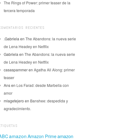
The Rings of Power: primer teaser de la
tercera temporada
COMENTARIOS RECIENTES
.Gabriela
en
The Abandons: la nueva serie
de Lena Headey en Netflix
Gabriela
en
The Abandons: la nueva serie
de Lena Headey en Netflix
casaspammer
en
Agatha All Along: primer
teaser
Ans
en
Los Farad: desde Marbella con
amor
mlagetejero
en
Banshee: despedida y
agradecimiento.
ETIQUETAS
amazon
amazon
ABC
Amazon Prime