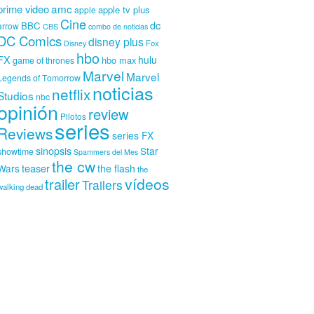
amc
prime video
apple tv plus
apple
Cine
dc
BBC
arrow
CBS
combo de noticias
DC Comics
disney plus
Fox
Disney
hbo
FX
hulu
hbo max
game of thrones
Marvel
Marvel
Legends of Tomorrow
noticias
netflix
Studios
nbc
opinión
review
Pilotos
series
Reviews
series FX
sinopsis
Star
showtime
Spammers del Mes
the cw
teaser
Wars
the flash
the
vídeos
trailer
Trailers
walking dead