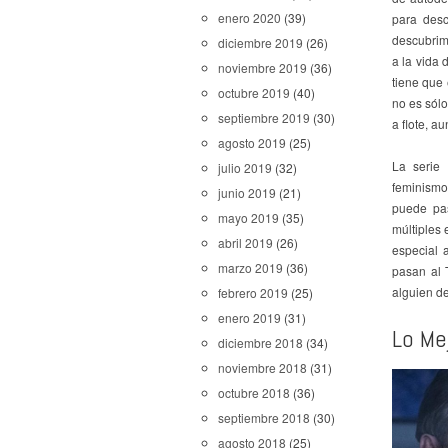
enero 2020
(39)
para desc
descubrim
diciembre 2019
(26)
a la vida
noviembre 2019
(36)
tiene que 
octubre 2019
(40)
no es sól
septiembre 2019
(30)
a flote, a
agosto 2019
(25)
La serie
julio 2019
(32)
feminismo
junio 2019
(21)
puede pas
mayo 2019
(35)
múltiples
abril 2019
(26)
especial 
marzo 2019
(36)
pasan al 
alguien d
febrero 2019
(25)
enero 2019
(31)
Lo Me
diciembre 2018
(34)
noviembre 2018
(31)
octubre 2018
(36)
septiembre 2018
(30)
agosto 2018
(25)