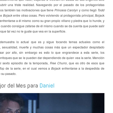
ubrir una triste realidad. Navegando por el pasado de los protagonistas
os también las motivaciones que tiene
Princess Carolyn
y como llegó
Todd
 de
Bojack
entre otras cosas. Pero volviendo al protagonista principal, Bojack
enfrentarse a él mismo como su gran propio villano y piedra que lo hunde, y
o cuando consigue zafarse de él mismo cuando se da cuenta que puede salir
unque tal vez no le guste que vea en la superficie.
 demuestra lo actual que es y sigue tocando temas actuales como el
, sexualidad, muerte y muchas cosas más que un espectador despistado
ar por alto, sin embargo es esto lo que engrandece a esta serie, los
 enfoques que se le pueden dar dependiendo de quien vea la serie. Mención
al sexto episodio de la temporada,
Free Churro
, que es otro de esos que
Top de la serie, en el cual vemos a
Bojack
enfrentarse a la despedida de
e su pasado.
jor del Mes para
Daniel