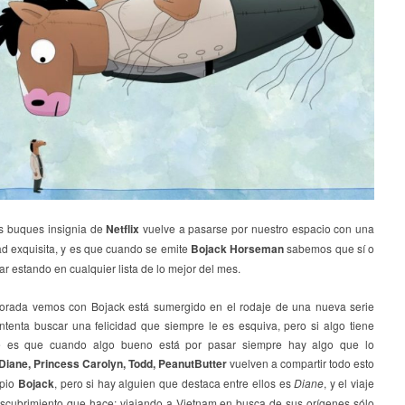
s buques insignia de
Netflix
vuelve a pasarse por nuestro espacio con una
ad exquisita, y es que cuando se emite
Bojack Horseman
sabemos que sí o
ar estando en cualquier lista de lo mejor del mes.
orada vemos con Bojack está sumergido en el rodaje de una nueva serie
intenta buscar una felicidad que siempre le es esquiva, pero si algo tiene
ie es que cuando algo bueno está por pasar siempre hay algo que lo
Diane, Princess Carolyn, Todd, PeanutButter
vuelven a compartir todo esto
opio
Bojack
, pero si hay alguien que destaca entre ellos es
Diane
, y el viaje
scubrimiento que hace; viajando a Vietnam en busca de sus orígenes sólo