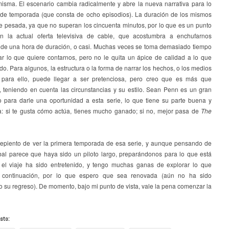
misma. El escenario cambia radicalmente y abre la nueva narrativa para lo
 de temporada (que consta de ocho episodios). La duración de los mismos
e pesada, ya que no superan los cincuenta minutos, por lo que es un punto
n la actual oferta televisiva de cable, que acostumbra a enchufarnos
 de una hora de duración, o casi. Muchas veces se toma demasiado tiempo
ar lo que quiere contarnos, pero no le quita un ápice de calidad a lo que
do. Para algunos, la estructura o la forma de narrar los hechos, o los medios
s para ello, puede llegar a ser pretenciosa, pero creo que es más que
 teniendo en cuenta las circunstancias y su estilo. Sean Penn es un gran
 para darle una oportunidad a esta serie, lo que tiene su parte buena y
a: si te gusta cómo actúa, tienes mucho ganado; si no, mejor pasa de
The
epiento de ver la primera temporada de esa serie, y aunque pensando de
bal parece que haya sido un piloto largo, preparándonos para lo que está
, el viaje ha sido entretenido, y tengo muchas ganas de explorar lo que
 continuación, por lo que espero que sea renovada (aún no ha sido
 su regreso). De momento, bajo mi punto de vista, vale la pena comenzar la
sto: