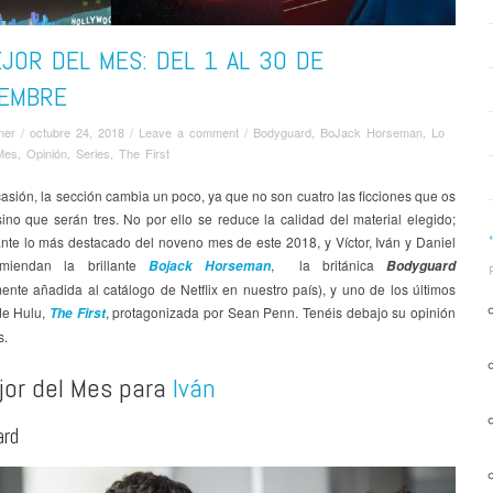
JOR DEL MES: DEL 1 AL 30 DE
IEMBRE
mer
/
octubre 24, 2018
/
Leave a comment
/
Bodyguard
,
BoJack Horseman
,
Lo
Mes
,
Opinión
,
Series
,
The First
asión, la sección cambia un poco, ya que no son cuatro las ficciones que os
ino que serán tres. No por ello se reduce la calidad del material elegido;
nte lo más destacado del noveno mes de este 2018, y Víctor, Iván y Daniel
miendan la brillante
, la británica
Bojack Horseman
Bodyguard
ente añadida al catálogo de Netflix en nuestro país), y uno de los últimos
de Hulu,
, protagonizada por Sean Penn. Tenéis debajo su opinión
The First
s.
jor del Mes para
Iván
ard