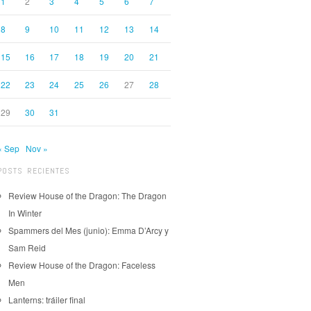
1
2
3
4
5
6
7
8
9
10
11
12
13
14
15
16
17
18
19
20
21
22
23
24
25
26
27
28
29
30
31
« Sep
Nov »
POSTS RECIENTES
Review House of the Dragon: The Dragon
In Winter
Spammers del Mes (junio): Emma D’Arcy y
Sam Reid
Review House of the Dragon: Faceless
Men
Lanterns: tráiler final